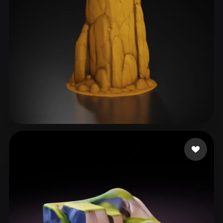
ComfyUI
21
الأنماط
Abstract
Anime
Cartoon
Cel-Shaded
Fantasy
Flat
Gothic
Hand-Painted
Industrial
Isometric
Low Poly
Medieval
Minimalist
Modern
Organic
Photorealistic
89 إعجابات
Bhuta Mikhail
Pixel Art
Realistic
Retro
Stylized
Voxel