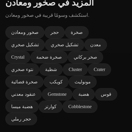
المزيد في صخور ومعادن
استكشف وسومًا قريبة في صخور ومعادن.
صخرة
حجر
صخور ومعادن
معدن
تشكيل صخري
تشكيل صخري
صخر بركاني
صخرة ضخمة
Crystal
Crater
Cluster
شظية
نتوء صخري
مونوليث
كويكب
صخرة فضائية
قوس
هضبة
Gemstone
عنقود معدني
Cobblestone
كوارتز
هضبة ميسا
حجر رملي