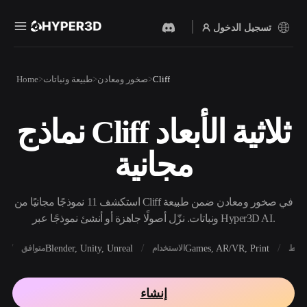
تسجيل الدخول
المنتجات
Cliff
صخور ومعادن
طبيعة ونباتات
Home
الميزات
Rodin
ChatAvatar
API
نماذج Cliff ثلاثية الأبعاد
نص إلى 3D
صورة إلى 3D
الأسعار
من موجّه نصي إلى كائن 3D —
ارفع صورة، واحصل على كائن
مجانية
على الفور.
3D على الفور.
الموارد
مولد الصور بالذكاء
مولد الفيديو بالذكاء
الاصطناعي
الاصطناعي
استكشف 11 نموذجًا مجانيًا من Cliff في صخور ومعادن ضمن طبيعة
أنشئ صورًا عالية‑الجودة من
أنشئ مقاطع فيديو من نص أو
موجّه بسيط.
صور بالذكاء الاصطناعي.
ونباتات. نزّل أصولًا جاهزة أو أنشئ نموذجًا عبر Hyper3D AI.
المجتمع
API
X
Blender, Unity, Unreal
Games, AR/VR, Print
أنماط
الاستخدام
متوافق
ادمج ذكاءنا الإبداعي في
تطبيقك أو سير عملك.
المدونة
الأبحاث
القصة
إنشاء
OmniCraft