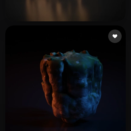
32 إعجابات
Bigsylph