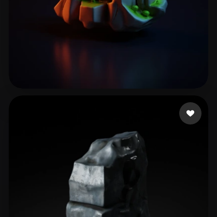
34 إعجابات
Naidu Yogesh