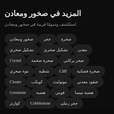
المزيد في صخور ومعادن
استكشف وسومًا قريبة في صخور ومعادن.
صخرة
حجر
صخور ومعادن
معدن
تشكيل صخري
تشكيل صخري
صخر بركاني
صخرة ضخمة
Crystal
صخرة فضائية
Cliff
شظية
نتوء صخري
عنقود معدني
مونوليث
كويكب
Cluster
هضبة ميسا
قوس
هضبة
Gemstone
حجر رملي
Cobblestone
كوارتز