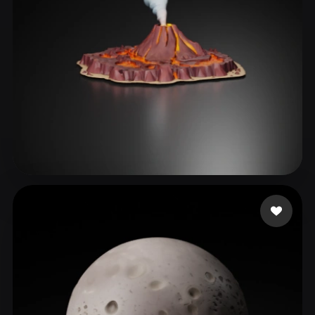
ComfyUI
21
الأنماط
Abstract
Anime
Cartoon
Cel-Shaded
Fantasy
Flat
Gothic
Hand-Painted
Industrial
Isometric
Low Poly
Medieval
Minimalist
Modern
Organic
Photorealistic
49 إعجابات
Games Mira
Pixel Art
Realistic
Retro
Stylized
Voxel