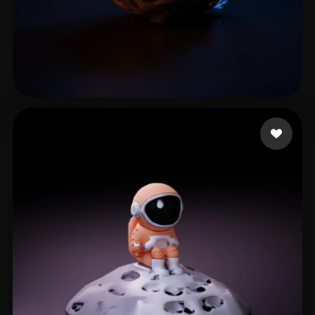
26 إعجابات
execomrt