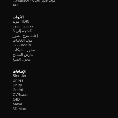
مولد صور بالذكاء الاصطناعي
API
الأدوات
مولد HDRI
محسن الصور
متجه إلى 3D
إعادة مزج الصور
مولد الخامات
بحث Rodin
محرر الشبكات
عارض النماذج
محول الصيغ
الإضافات
Blender
Unreal
Unity
Godot
OV/Isaac
C4D
Maya
3D Max