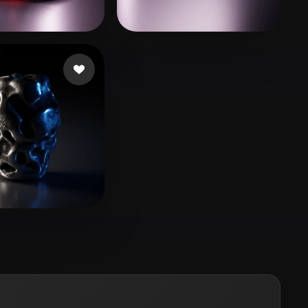
Stylized
Voxel
vr
54 лайков
Swedson James
21 лайков
 лайков