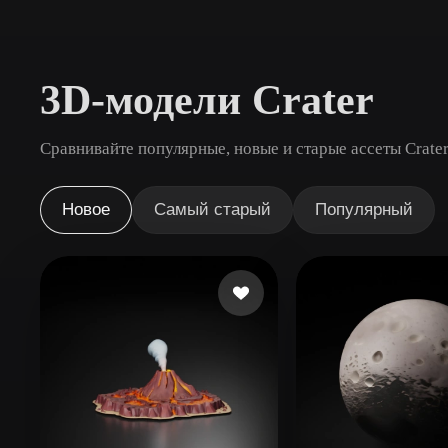
Сценарии Использования
3D Printing
Animatio
3D-модели Crater
NFT Creation
E-commer
Jewelry
Metaverse
Сравнивайте популярные, новые и старые ассеты Crater
Design
Плагины
Новое
Самый старый
Популярный
Blender
Unity
Unreal
God
Стили
Abstract
Anime
Cart
Hand-Painted
Industrial
Isome