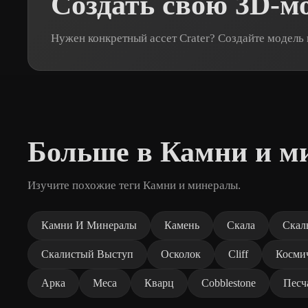
Создать свою 3D-мо
Нужен конкретный ассет Crater? Создайте модель
Больше в Камни и м
Изучите похожие теги Камни и минералы.
Камни И Минералы
Камень
Скала
Скал
Скалистый Выступ
Осколок
Cliff
Косми
Арка
Меса
Кварц
Cobblestone
Песч