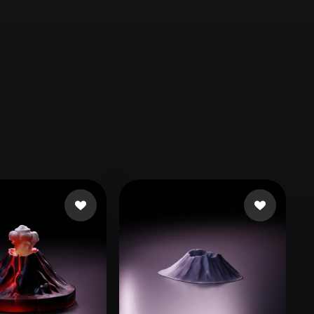
Automotive
Design
Character
Design
21
Flat
Gothic
Minimalist
Modern