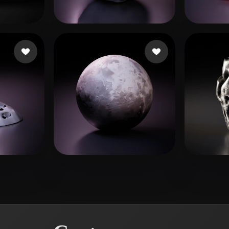
 Art
Realistic
Retro
 лайков
ryan mauwez
113 лайков
foton
erto
18 лайков
Mitrofan Catalin
28 лайков
Alex
9