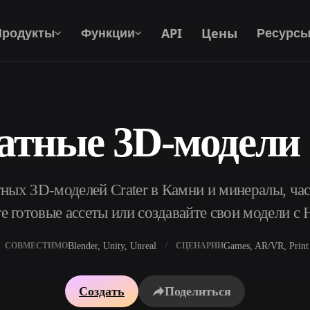
API
Цены
Продукты
Функции
Ресурс
атные 3D-модели 
Текст В 3D
От текстового запроса к 3D-объекту —
мгновенно.
ных 3D-моделей Crater в Камни и минералы, час
API
Встройте наш креативный ИИ в своё
е готовые ассеты или создавайте свои модели с 
приложение или рабочий процесс.
Blender, Unity, Unreal
Games, AR/VR, Print
СОВМЕСТИМО
СЦЕНАРИИ
р AI-текстур
Поисковик 3D-моделей
Создать
Поделиться
ор AI HDRI
Конвертер SVG в 3D