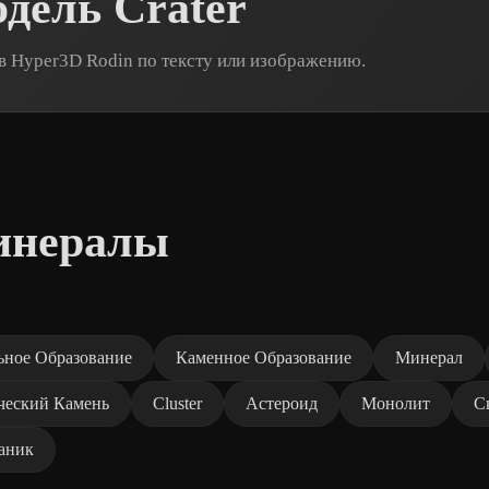
дель Crater
 в Hyper3D Rodin по тексту или изображению.
инералы
ьное Образование
Каменное Образование
Минерал
ческий Камень
Cluster
Астероид
Монолит
С
аник