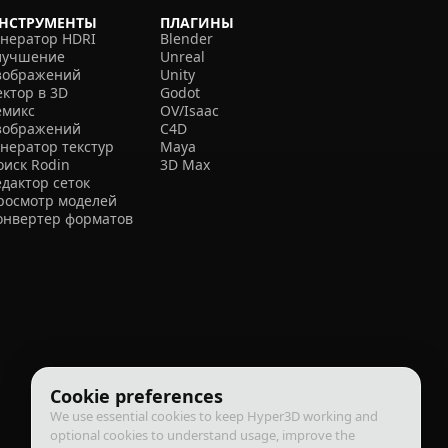
НСТРУМЕНТЫ
ПЛАГИНЫ
енератор HDRI
Blender
лучшение
Unreal
зображений
Unity
ектор в 3D
Godot
емикс
OV/Isaac
зображений
C4D
енератор текстур
Maya
оиск Rodin
3D Max
едактор сеток
росмотр моделей
онвертер форматов
Cookie preferences
We use essential cookies to keep Hyper3D working and
optional cookies to understand usage, improve the