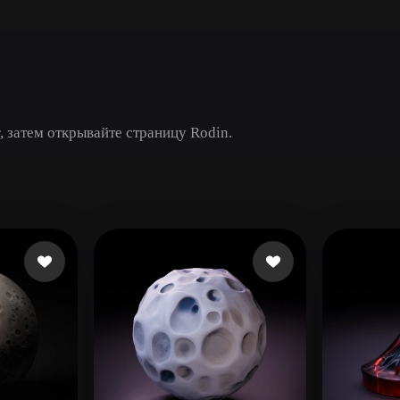
Game
n
Development
ce
VR/AR
Mechanical
, затем открывайте страницу Rodin.
Engineering
ot
Maya
3DS Max
ComfyUI
oon
Cel-Shaded
Fantasy
tric
Low Poly
Medieval