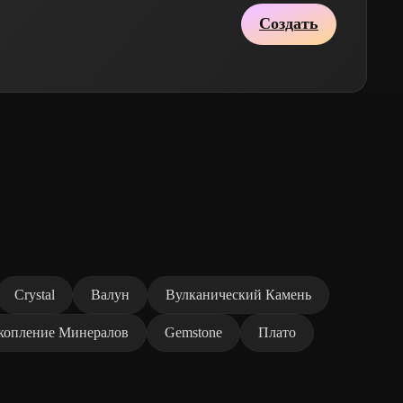
Создать
Crystal
Валун
Вулканический Камень
копление Минералов
Gemstone
Плато