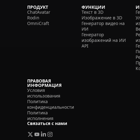
ПРОДУКТ
ФУНКЦИИ
И
ChatAvatar
Текст в 3D
Г
Rodin
Изображение в 3D
У
OmniCraft
Генератор видео на
и
ИИ
В
Генератор
Р
изображений на ИИ
и
API
Г
П
Р
П
К
ПРАВОВАЯ
ИНФОРМАЦИЯ
Условия
использования
Политика
конфиденциальности
Политика
исполнения
Связаться с нами