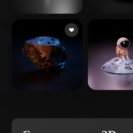
Organic
Photorealistic
Pixel
Games Mira
49 лайков
Taylor Jack
115
execomrt
26 лайков
Charreton Rob