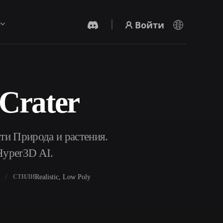
Войти
ы
Crater
AI-Видеогенератор
Создавайте видео из текста или
изображений с помощью ИИ.
ти Природа и растения.
Hyper3D AI.
Realistic, Low Poly
СТИЛИ
Редактор 3D-мешей