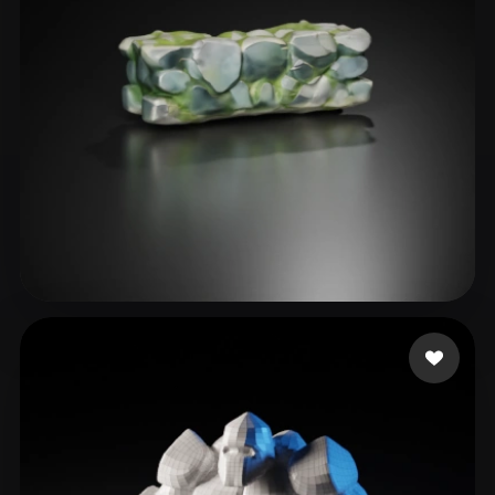
ComfyUI
21
Стили
Abstract
Anime
Cartoon
Cel-Shaded
Fantasy
Flat
Gothic
Hand-Painted
Industrial
Isometric
Low Poly
Medieval
Minimalist
Modern
Organic
Photorealistic
mc paku
41 лайков
Pixel Art
Realistic
Retro
Stylized
Voxel