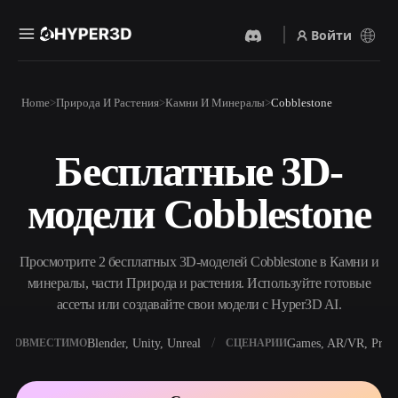
Войти
Продукты
Home
Природа И Растения
Камни И Минералы
Cobblestone
Функции
Rodin
ChatAvatar
API
Бесплатные 3D-
Изображение В 3D
Текст В 3D
Цены
Загрузите изображение и
От текстового запроса к 3D-
получите 3D-объект
модели Cobblestone
объекту — мгновенно.
мгновенно.
Ресурсы
AI-Видеогенератор
AI-Генератор Изображений
Создавайте видео из текста
Генерируйте
Просмотрите 2 бесплатных 3D-моделей Cobblestone в Камни и
или изображений с
высококачественные визуал
помощью ИИ.
по простому запросу.
минералы, части Природа и растения. Используйте готовые
Сообщество
ассеты или создавайте свои модели с Hyper3D AI.
API
Встройте наш креативный
ИИ в своё приложение или
Blender, Unity, Unreal
Games, AR/VR, Print
СОВМЕСТИМО
СЦЕНАРИИ
История
Исследования
Блог
рабочий процесс.
OmniCraft