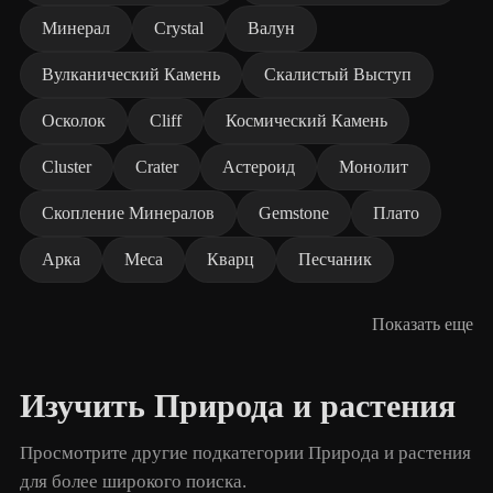
Минерал
Crystal
Валун
Вулканический Камень
Скалистый Выступ
Осколок
Cliff
Космический Камень
Cluster
Crater
Астероид
Монолит
Скопление Минералов
Gemstone
Плато
Арка
Меса
Кварц
Песчаник
Показать еще
Изучить Природа и растения
Просмотрите другие подкатегории Природа и растения
для более широкого поиска.