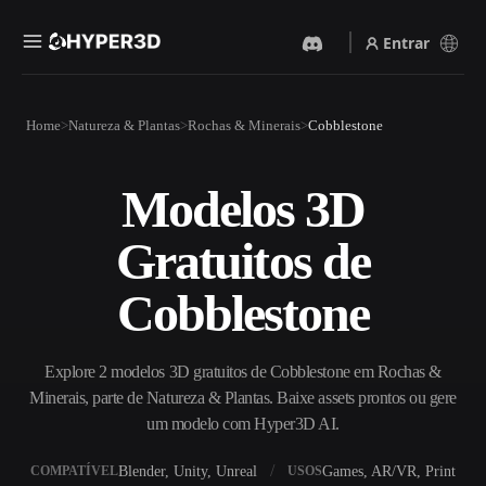
Entrar
Produtos
Home
Natureza & Plantas
Rochas & Minerais
Cobblestone
Recursos
Rodin
ChatAvatar
API
Modelos 3D
Imagem Para 3D
Texto Para 3D
Preços
Envie uma imagem e receba
Do prompt de texto ao objeto
Gratuitos de
um objeto 3D na hora.
3D — na hora.
Recursos
Gerador De Imagens IA
Gerador De Vídeo IA
Cobblestone
Gere visuais de alta qualidade
Crie vídeos a partir de texto
a partir de um prompt
ou imagens com IA.
simples.
Comunidade
Explore 2 modelos 3D gratuitos de Cobblestone em Rochas &
API
Minerais, parte de Natureza & Plantas. Baixe assets prontos ou gere
Integre nossa IA criativa ao
seu app ou fluxo de trabalho.
um modelo com Hyper3D AI.
História
Pesquisa
Blog
OmniCraft
Blender, Unity, Unreal
Games, AR/VR, Print
COMPATÍVEL
USOS