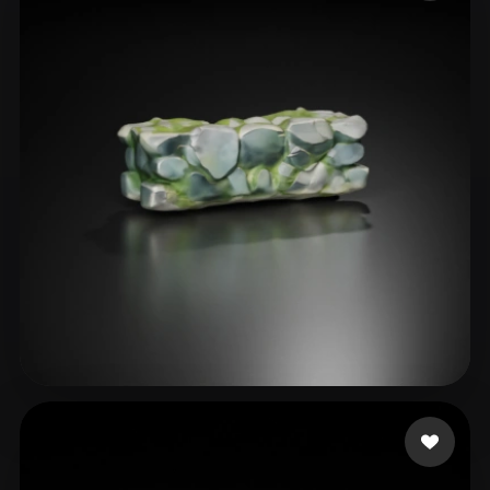
ComfyUI
21
Estilos
Abstract
Anime
Cartoon
Cel-Shaded
Fantasy
Flat
Gothic
Hand-Painted
Industrial
Isometric
Low Poly
Medieval
Minimalist
Modern
Organic
Photorealistic
Pixel Art
Realistic
Retro
Stylized
Voxel
mc paku
41 curtidas