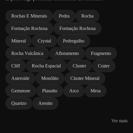
Rochas E Minerais
Pedra
Rocha
Formação Rochosa
Formação Rochosa
Mineral
Crystal
Pedregulho
Rocha Vulcânica
Afloramento
Fragmento
Cliff
Rocha Espacial
Cluster
Crater
Asteroide
Monólito
Cluster Mineral
Gemstone
Planalto
Arco
Mesa
Quartzo
Arenito
Ver mais