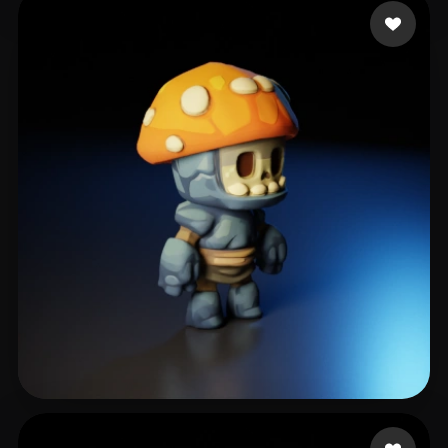
Manodrax
256 likes
kingston matthew
255 likes