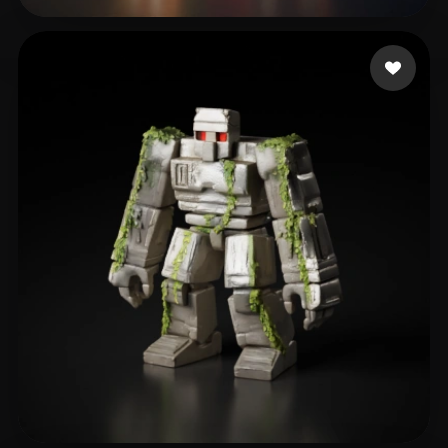
m3g4l0don
309 likes