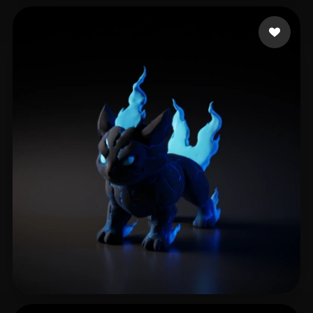
Ghost Adhesive
291 likes