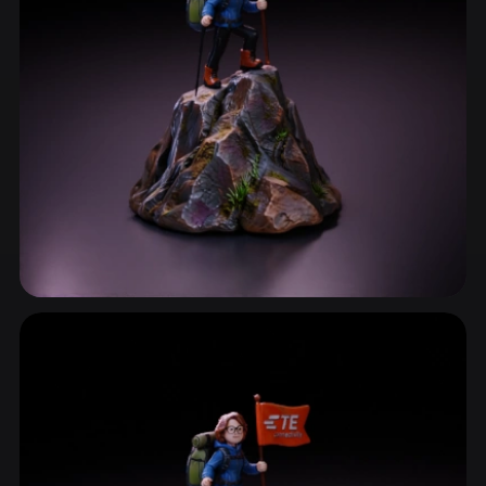
ComfyUI
21
Styles
Abstract
Anime
Cartoon
Cel-Shaded
Fantasy
Flat
Gothic
Hand-Painted
Industrial
Isometric
Low Poly
Medieval
Minimalist
Modern
Organic
Photorealistic
Roches et Minéraux
Pixel Art
Realistic
Retro
Stylized
162 modèles
Voxel