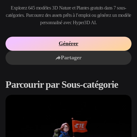
Cas D'utilisation
Remix d’image IA
Générateur HDRI IA
Éditeur de ma
Explorez 645 modèles 3D Nature et Plantes gratuits dans 7 sous-
3D Printing
Animation
catégories. Parcourez des assets prêts à l’emploi ou générez un modèle
Améliorateur d’image IA
Moteur de recherche de modèles 3D
personnalisé avec Hyper3D AI.
Game
Automotive
Générateur de textures IA
Convertisseur SVG vers 3D
Development
Design
NFT Creation
E-commerce
Générer
Character
VR/AR
Design
Partager
Metaverse
Jewelry Design
Mechanical
Parcourir par Sous-catégorie
Engineering
Plug-Ins
Blender
Unity
Unreal
Godot
Maya
3DS Max