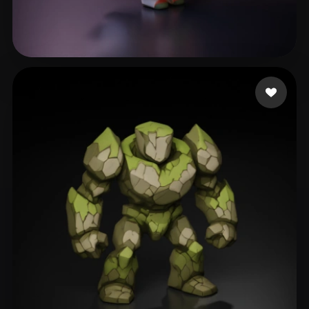
x
409 likes