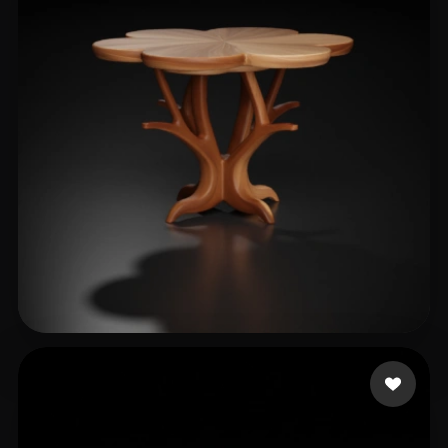
6666
238 likes