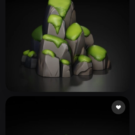
ComfyUI
21
الأنماط
Abstract
Anime
Cartoon
Cel-Shaded
Fantasy
Flat
Gothic
Hand-Painted
Industrial
Isometric
Low Poly
Medieval
Minimalist
Modern
Organic
Photorealistic
Pixel Art
Realistic
Retro
Stylized
83 إعجابات
BishopInteractive
Voxel