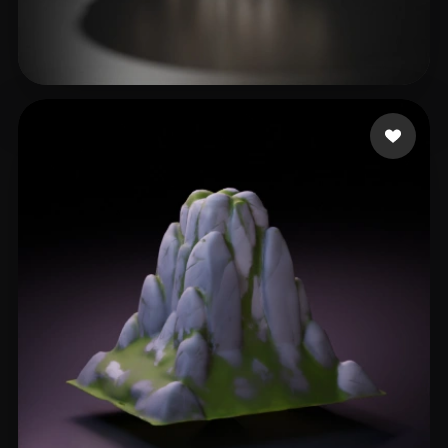
98 إعجابات
L20240506_1@163.com