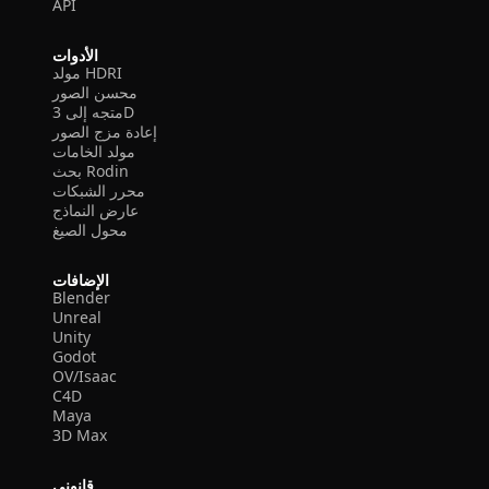
API
الأدوات
مولد HDRI
محسن الصور
متجه إلى 3D
إعادة مزج الصور
مولد الخامات
بحث Rodin
محرر الشبكات
عارض النماذج
محول الصيغ
الإضافات
Blender
Unreal
Unity
Godot
OV/Isaac
C4D
Maya
3D Max
قانوني