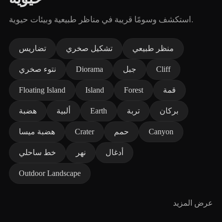
استكشف وسومًا قريبة في مناظر طبيعية وبيئات حيوية.
منظر طبيعي
تشكيل صخري
تضاريس
Cliff
جبل
Diorama
نتوء صخري
قمة
Forest
Island
Floating Island
بركان
تربة
Earth
ألبية
هضبة
Canyon
حمم
Crater
هضبة ميسا
أدغال
نهر
خط ساحلي
Outdoor Landscape
عرض المزيد