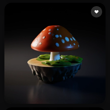
32 إعجابات
Bigsylph