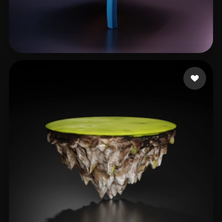
23 إعجابات
L20240506_1@163.com