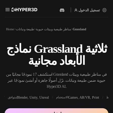
تسجيل الدخول
المنتجات
Grassland
مناظر طبيعية وبيئات حيوية
طبيعة ونباتات
Home
الميزات
Rodin
ChatAvatar
API
نماذج Grassland ثلاثية
نص إلى 3D
صورة إلى 3D
الأسعار
من موجّه نصي إلى كائن 3D —
ارفع صورة، واحصل على كائن
الأبعاد مجانية
على الفور.
3D على الفور.
الموارد
مولد الصور بالذكاء
مولد الفيديو بالذكاء
الاصطناعي
الاصطناعي
استكشف 17 نموذجًا مجانيًا من Grassland في مناظر طبيعية وبيئات
أنشئ صورًا عالية‑الجودة من
أنشئ مقاطع فيديو من نص أو
موجّه بسيط.
صور بالذكاء الاصطناعي.
حيوية ضمن طبيعة ونباتات. نزّل أصولًا جاهزة أو أنشئ نموذجًا عبر
المجتمع
Hyper3D AI.
API
ادمج ذكاءنا الإبداعي في
X
Blender, Unity, Unreal
Games, AR/VR, Print
أنماط
الاستخدام
متوافق
تطبيقك أو سير عملك.
المدونة
الأبحاث
القصة
OmniCraft