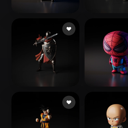
Organic
Photorealistic
Pixel
Hřebíková Terka
288 Likes
tribug1234
95 L
eEhyQx
207 Likes
Klawińska Kar