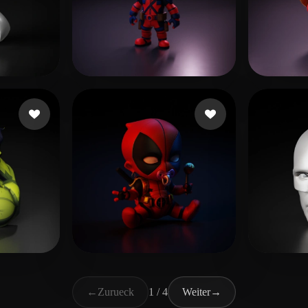
0 Likes
Çanaklı Emre
510 Likes
Anse
ÜZGAR
109 Likes
5 Furious
142 Likes
Tenna
←
Zurueck
1 / 4
Weiter
→