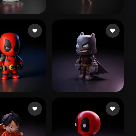
Stylized
Voxel
ten
178 Likes
Robles Camilo
358 Likes
illo Edgar
619 Likes
Reyes Abel
206 Likes