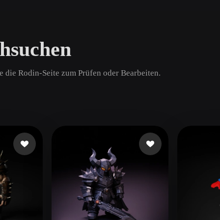
Game
n
Development
chsuchen
ce
VR/AR
Mechanical
ne die Rodin-Seite zum Prüfen oder Bearbeiten.
Engineering
ot
Maya
3DS Max
ComfyUI
oon
Cel-Shaded
Fantasy
tric
Low Poly
Medieval