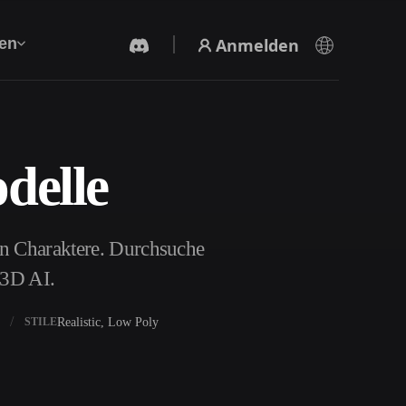
Anmelden
en
delle
KI-Videogenerator
Erstelle Videos aus Text oder Bildern mit KI.
on Charaktere. Durchsuche
r3D AI.
Realistic, Low Poly
STILE
3D-Mesh-Editor