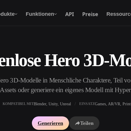
API
Preise
odukte
Funktionen
Ressourc
enlose Hero 3D-Mo
Text Zu 3D
Vom Text-Prompt zum 3D-Objekt — im
Handumdrehen.
ero 3D-Modelle in Menschliche Charaktere, Teil v
API
Binde unsere kreative KI in deine App oder
e Assets oder generiere ein eigenes Modell mit Hype
deinen Workflow ein.
Blender, Unity, Unreal
Games, AR/VR, Print
KOMPATIBEL MIT
EINSATZ
erator
3D-Modellsuchmaschine
Generieren
Teilen
ator
SVG-zu-3D-Konverter