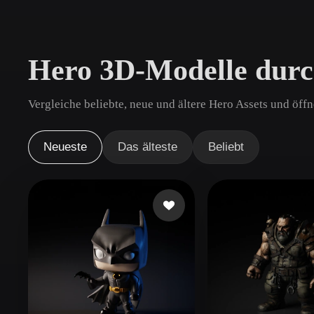
Anwendungsfälle
3D Printing
Animatio
Hero 3D-Modelle dur
NFT Creation
E-commer
Jewelry
Metaverse
Vergleiche beliebte, neue und ältere Hero Assets und öff
Design
Plug-Ins
Neueste
Das älteste
Beliebt
Blender
Unity
Unreal
God
Stile
Abstract
Anime
Cart
Hand-Painted
Industrial
Isome