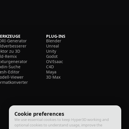
ERKZEUGE
PLUG-INS
DRI-Generator
Blender
ildverbesserer
Unreal
ektor zu 3D
Unity
ild-Remix
Godot
exturgenerator
OV/Isaac
odin-Suche
C4D
esh-Editor
Maya
odell-Viewer
3D Max
ormatkonverter
Cookie preferences
We use essential cookies to keep Hyper3D working and
optional cookies to understand usage, improve the