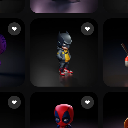
 Art
Realistic
Retro
ikes
Vallieres Pierce
200 Likes
Maar
olina
180 Likes
remrott
516 Likes
Ronqu