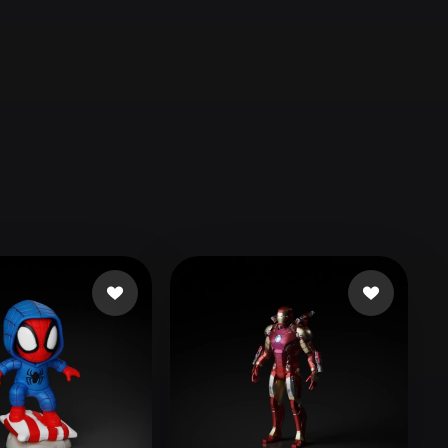
Automotive
Design
Character
Design
21
Flat
Gothic
Minimalist
Modern