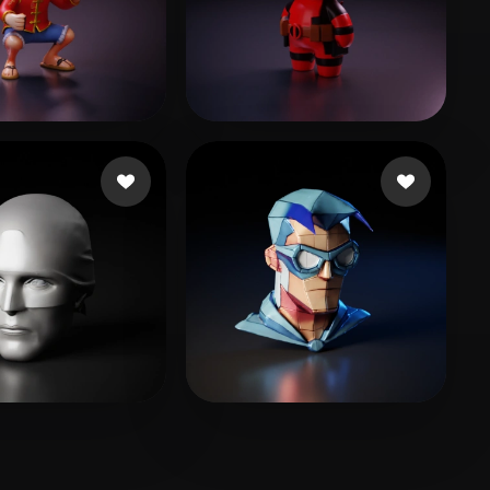
l Wong
492 Likes
Studio LNV
279 Likes
nt Jason
46 Likes
Patiño Johan
44 Likes