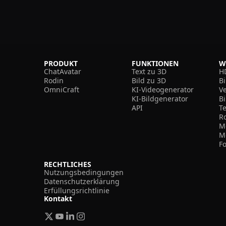
PRODUKT
FUNKTIONEN
W
ChatAvatar
Text zu 3D
H
Rodin
Bild zu 3D
B
OmniCraft
KI-Videogenerator
V
KI-Bildgenerator
B
API
T
R
M
M
F
RECHTLICHES
Nutzungsbedingungen
Datenschutzerklärung
Erfüllungsrichtlinie
Kontakt