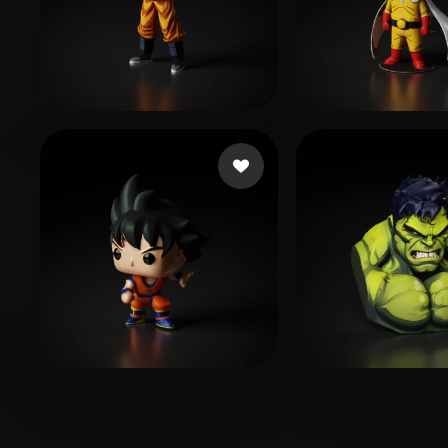
x56d001
251 Likes
Jones Jemail
47
LasVicInforma
200 Likes
KARAKUŞ R