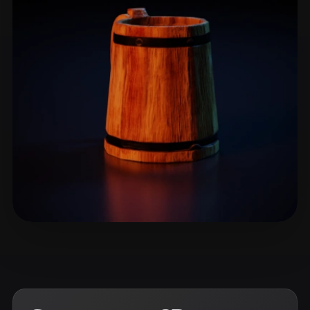
ComfyUI
21
Стили
Abstract
Anime
Cartoon
Cel-Shaded
Fantasy
Flat
Gothic
Hand-Painted
Industrial
Isometric
Low Poly
Medieval
Minimalist
Modern
Organic
Photorealistic
Pixel Art
Realistic
Retro
Stylized
YS
17 лайков
Voxel