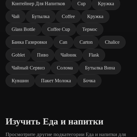
Контейнер Для Напитков
Cup
Кружка
Чай
Бутылка
Coffee
Кружка
Glass Bottle
Coffee Cup
Термос
Банка Газировки
Can
Carton
Chalice
Goblet
Пиво
Чайник
Flask
Чайный Сервиз
Солома
Бутылка Вина
Кувшин
Пакет Молока
Бочка
Изучить Еда и напитки
Просмотрите другие подкатегории Еда и напитки для