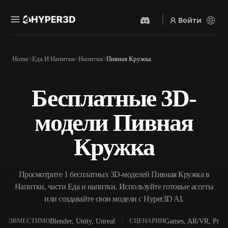
Войти
Продукты
Home
Еда И Напитки
Напитки
Пивная Кружка
Функции
Rodin
ChatAvatar
API
Бесплатные 3D-
Изображение В 3D
Текст В 3D
Цены
Загрузите изображение и
От текстового запроса к 3D-
получите 3D-объект
модели Пивная
объекту — мгновенно.
мгновенно.
Ресурсы
AI-Видеогенератор
AI-Генератор Изображений
Кружка
Создавайте видео из текста
Генерируйте
или изображений с
высококачественные визуал
помощью ИИ.
по простому запросу.
Сообщество
Просмотрите 1 бесплатных 3D-моделей Пивная Кружка в
API
Напитки, части Еда и напитки. Используйте готовые ассеты
Встройте наш креативный
ИИ в своё приложение или
или создавайте свои модели с Hyper3D AI.
История
Исследования
Блог
рабочий процесс.
OmniCraft
Blender, Unity, Unreal
Games, AR/VR, Print
СОВМЕСТИМО
СЦЕНАРИИ