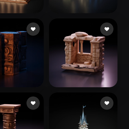
Stylized
Voxel
as
53 лайков
jianmo23
29 лайков
8 лайков
T M
15 лайков