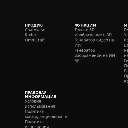
ПРОДУКТ
ФУНКЦИИ
И
ChatAvatar
Текст в 3D
Г
Rodin
Изображение в 3D
У
OmniCraft
Генератор видео на
и
ИИ
В
Генератор
Р
изображений на ИИ
и
API
Г
П
Р
П
К
ПРАВОВАЯ
ИНФОРМАЦИЯ
Условия
использования
Политика
конфиденциальности
Политика
исполнения