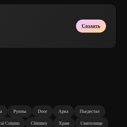
Создать
а
Руины
Door
Арка
Пьедестал
cal Column
Chimney
Храм
Святилище