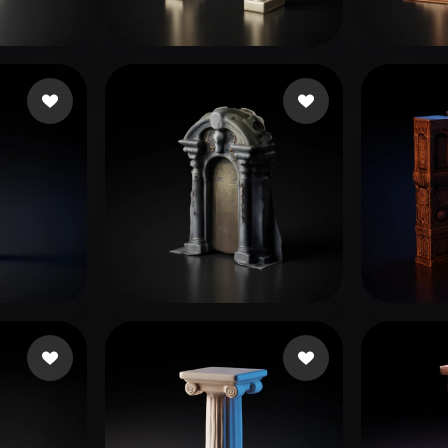
 Art
Realistic
Retro
ов
Patel Tej
71 лайков
thom
王 一
айков
Wilson667
18 лайков