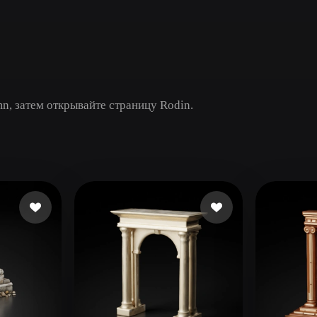
Game
n
Development
ce
VR/AR
Mechanical
n, затем открывайте страницу Rodin.
Engineering
ot
Maya
3DS Max
ComfyUI
oon
Cel-Shaded
Fantasy
tric
Low Poly
Medieval