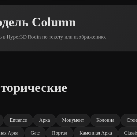
одель Column
 в Hyper3D Rodin по тексту или изображению.
сторические
Entrance
Арка
Монумент
Колонна
Стен
ная Арка
Gate
Портал
Каменная Арка
Classi