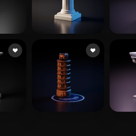
айков
Max
28 лайков
frank
ey
15 лайков
Kim Murphy
14 лайков
Cleme