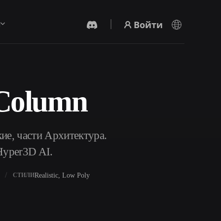
Войти
ы
Column
AI-Видеогенератор
Создавайте видео из текста или
изображений с помощью ИИ.
ие, части Архитектура.
Hyper3D AI.
Realistic, Low Poly
СТИЛИ
Редактор 3D-мешей