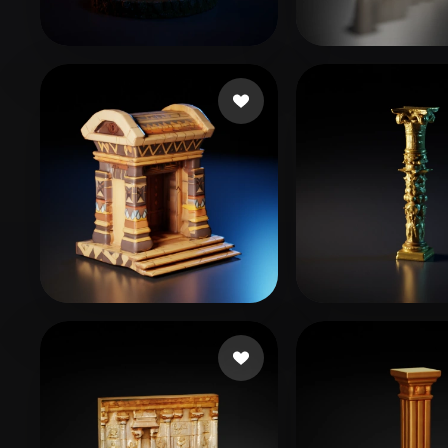
Organic
Photorealistic
Pixel
Montemoino Jacques
3 лайков
760532
46 лайк
Oron Ohad
22 лайков
Jagadnath
18 л