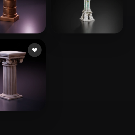
ie
23 лайков
Sun
15 лайков
nti Lorenzo
28 лайков