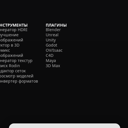
НСТРУМЕНТЫ
ПЛАГИНЫ
енератор HDRI
Blender
лучшение
Unreal
зображений
Unity
ектор в 3D
Godot
емикс
OV/Isaac
зображений
C4D
енератор текстур
Maya
оиск Rodin
3D Max
едактор сеток
росмотр моделей
онвертер форматов