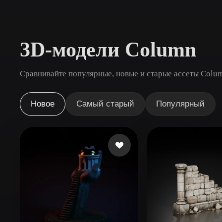
Сценарии Использования
3D Printing
Animatio
3D-модели Column
NFT Creation
E-commer
Jewelry
Metaverse
Сравнивайте популярные, новые и старые ассеты Colum
Design
Плагины
Новое
Самый старый
Популярный
Blender
Unity
Unreal
God
Стили
Abstract
Anime
Cart
Hand-Painted
Industrial
Isome