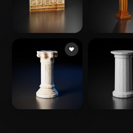
ghaieognzaeo468
8 лайков
Essex Jake
38 л
James William
39 лайков
Jacobsen Westl