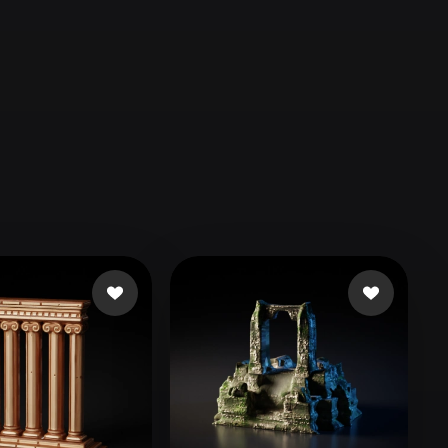
Automotive
Design
Character
Design
21
Flat
Gothic
Minimalist
Modern