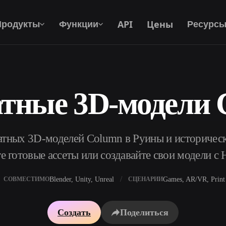
API
Цены
Продукты
Функции
Ресурс
атные 3D-модели 
Текст В 3D
От текстового запроса к 3D-объекту —
мгновенно.
тных 3D-моделей Column в Руины и историческ
API
Встройте наш креативный ИИ в своё
е готовые ассеты или создавайте свои модели с 
приложение или рабочий процесс.
Blender, Unity, Unreal
Games, AR/VR, Print
СОВМЕСТИМО
СЦЕНАРИИ
р AI-текстур
Поисковик 3D-моделей
Создать
Поделиться
ор AI HDRI
Конвертер SVG в 3D