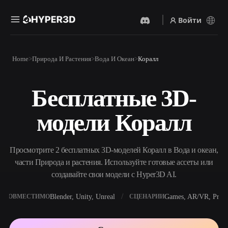
Войти
Продукты
Home
Природа И Растения
Вода И Океан
Коралл
Функции
Rodin
ChatAvatar
API
Бесплатные 3D-
Изображение В 3D
Текст В 3D
Цены
Загрузите изображение и
От текстового запроса к 3D-
получите 3D-объект
модели Коралл
объекту — мгновенно.
мгновенно.
Ресурсы
AI-Видеогенератор
AI-Генератор Изображений
Создавайте видео из текста
Генерируйте
Просмотрите 2 бесплатных 3D-моделей Коралл в Вода и океан,
или изображений с
высококачественные визуал
помощью ИИ.
по простому запросу.
части Природа и растения. Используйте готовые ассеты или
Сообщество
создавайте свои модели с Hyper3D AI.
API
Встройте наш креативный
ИИ в своё приложение или
Blender, Unity, Unreal
Games, AR/VR, Print
СОВМЕСТИМО
СЦЕНАРИИ
История
Исследования
Блог
рабочий процесс.
OmniCraft