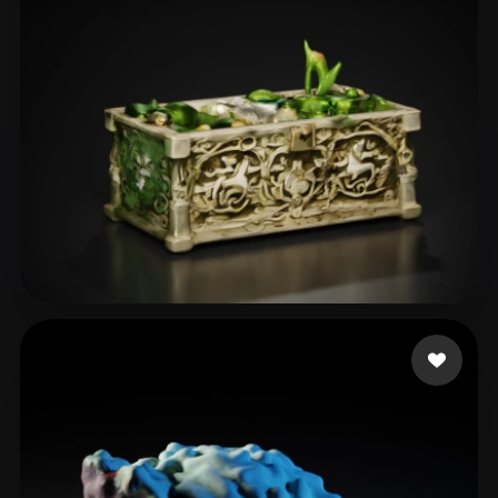
ComfyUI
21
Стили
Abstract
Anime
Cartoon
Cel-Shaded
Fantasy
Flat
Gothic
Hand-Painted
Industrial
Isometric
Low Poly
Medieval
Minimalist
Modern
Organic
Photorealistic
Mrachkovskyi Den
11 лайков
Pixel Art
Realistic
Retro
Stylized
Voxel