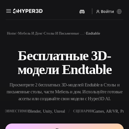
Войти
Продукты
Home
Мебель И Дом
Столы И Письменные Столы
Endtable
Функции
Rodin
ChatAvatar
API
Бесплатные 3D-
Изображение В 3D
Текст В 3D
Цены
Загрузите изображение и
От текстового запроса к 3D-
получите 3D-объект
модели Endtable
объекту — мгновенно.
мгновенно.
Ресурсы
AI-Видеогенератор
AI-Генератор Изображений
Создавайте видео из текста
Генерируйте
Просмотрите 2 бесплатных 3D-моделей Endtable в Столы и
или изображений с
высококачественные визуал
помощью ИИ.
по простому запросу.
письменные столы, части Мебель и дом. Используйте готовые
Сообщество
ассеты или создавайте свои модели с Hyper3D AI.
API
Встройте наш креативный
ИИ в своё приложение или
Blender, Unity, Unreal
Games, AR/VR, Print
СОВМЕСТИМО
СЦЕНАРИИ
История
Исследования
Блог
рабочий процесс.
OmniCraft