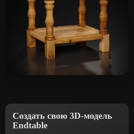
eEhyQx
17 лайков
Создать свою 3D-модель
Endtable