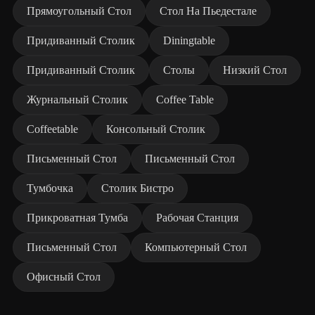
Прямоугольный Стол
Стол На Пьедестале
Придиванный Столик
Diningtable
Придиванный Столик
Столы
Низкий Стол
Журнальный Столик
Coffee Table
Coffeetable
Консольный Столик
Письменный Стол
Письменный Стол
Тумбочка
Столик Бистро
Прикроватная Тумба
Рабочая Станция
Письменный Стол
Компьютерный Стол
Офисный Стол