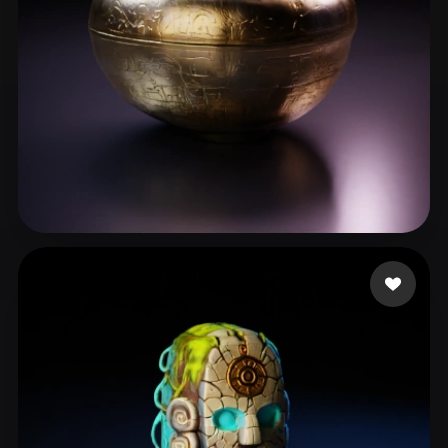
NotStar
18 лайков