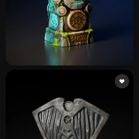
Pankratov Vladimir
77 лайков