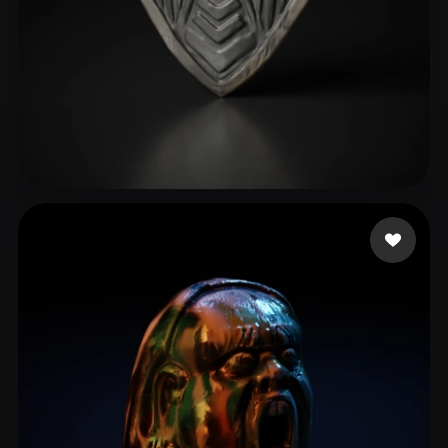
verse godzilla
12 лайков