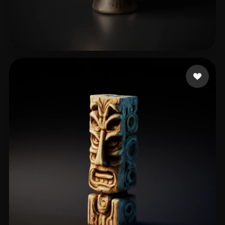
logan
5 лайков