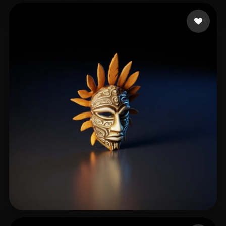
henao johanna
12 лайков