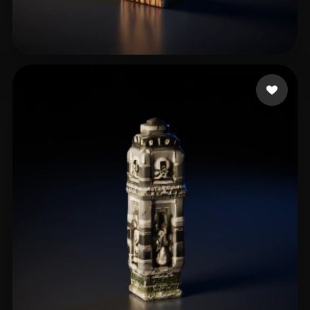
bernatrustici
42 лайков