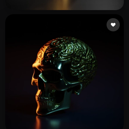
Gage David
23 лайков