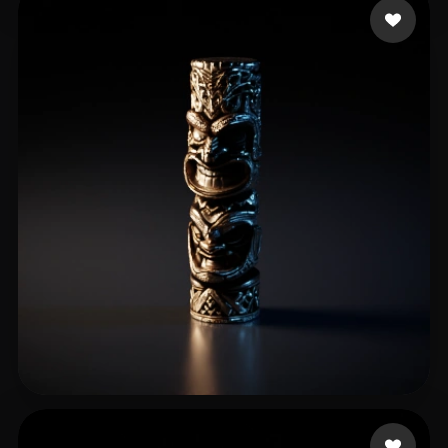
K H Shamsudheen
24 лайков
KingArthur24
33 лайков