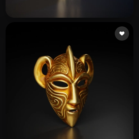
jianmo65
16 лайков