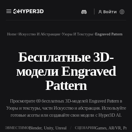
Войти
Продукты
Home
Искусство И Абстракция
Узоры И Текстуры
Engraved Pattern
Функции
Rodin
ChatAvatar
API
Бесплатные 3D-
Изображение В 3D
Текст В 3D
Цены
Загрузите изображение и
От текстового запроса к 3D-
получите 3D-объект
модели Engraved
объекту — мгновенно.
мгновенно.
Ресурсы
AI-Видеогенератор
AI-Генератор Изображений
Pattern
Создавайте видео из текста
Генерируйте
или изображений с
высококачественные визуал
помощью ИИ.
по простому запросу.
Сообщество
Просмотрите 69 бесплатных 3D-моделей Engraved Pattern в
API
Узоры и текстуры, части Искусство и абстракция. Используйте
Встройте наш креативный
ИИ в своё приложение или
готовые ассеты или создавайте свои модели с Hyper3D AI.
История
Исследования
Блог
рабочий процесс.
OmniCraft
Blender, Unity, Unreal
Games, AR/VR, Print
СОВМЕСТИМО
СЦЕНАРИИ