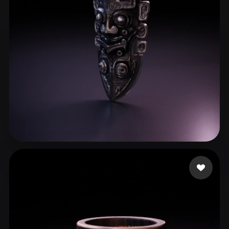
1079676143@qq.com
95 лайков