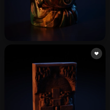
郭 佳琦
10 лайков