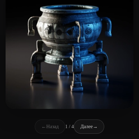
wang yinhe
39 лайков
←
Назад
1 / 4
Далее
→