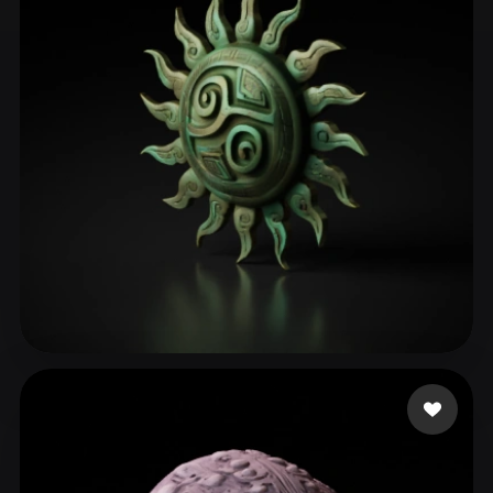
ComfyUI
21
Стили
Abstract
Anime
Cartoon
Cel-Shaded
Fantasy
Flat
Gothic
Hand-Painted
Industrial
Isometric
Low Poly
Medieval
Minimalist
Modern
Organic
Photorealistic
Pixel Art
Realistic
Retro
Stylized
GU Betty
107 лайков
Voxel