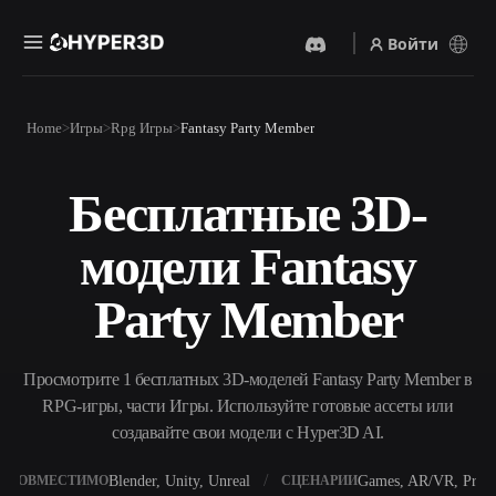
Войти
Продукты
Home
Игры
Rpg Игры
Fantasy Party Member
Функции
Rodin
ChatAvatar
API
Бесплатные 3D-
Изображение В 3D
Текст В 3D
Цены
Загрузите изображение и
От текстового запроса к 3D-
получите 3D-объект
модели Fantasy
объекту — мгновенно.
мгновенно.
Ресурсы
AI-Видеогенератор
AI-Генератор Изображений
Party Member
Создавайте видео из текста
Генерируйте
или изображений с
высококачественные визуал
помощью ИИ.
по простому запросу.
Сообщество
Просмотрите 1 бесплатных 3D-моделей Fantasy Party Member в
API
RPG-игры, части Игры. Используйте готовые ассеты или
Встройте наш креативный
ИИ в своё приложение или
создавайте свои модели с Hyper3D AI.
История
Исследования
Блог
рабочий процесс.
OmniCraft
Blender, Unity, Unreal
Games, AR/VR, Print
СОВМЕСТИМО
СЦЕНАРИИ