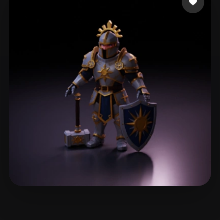
ComfyUI
21
Стили
Abstract
Anime
Cartoon
Cel-Shaded
Fantasy
Flat
Gothic
Hand-Painted
Industrial
Isometric
Low Poly
Medieval
Minimalist
Modern
Organic
Photorealistic
Pixel Art
Realistic
Retro
Stylized
Voxel
Victor Mityunin
5 лайков