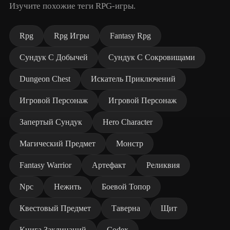
Изучите похожие теги RPG-игры.
Rpg
Rpg Игры
Fantasy Rpg
Сундук С Добычей
Сундук С Сокровищами
Dungeon Chest
Искатель Приключений
Игровой Персонаж
Игровой Персонаж
Запертый Сундук
Hero Character
Магический Предмет
Монстр
Fantasy Warrior
Артефакт
Реликвия
Npc
Нежить
Боевой Топор
Квестовый Предмет
Таверна
Щит
Книга Заклинаний
Codex