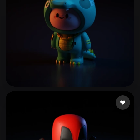
huaile
102 лайков