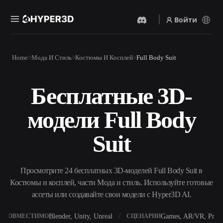
Войти
Продукты
Home
Мода И Стиль
Костюмы И Косплей
Full Body Suit
Функции
Rodin
ChatAvatar
API
Бесплатные 3D-
Изображение В 3D
Текст В 3D
Цены
Загрузите изображение и
От текстового запроса к 3D-
получите 3D-объект
модели Full Body
объекту — мгновенно.
мгновенно.
Ресурсы
AI-Видеогенератор
AI-Генератор Изображений
Suit
Создавайте видео из текста
Генерируйте
или изображений с
высококачественные визуал
помощью ИИ.
по простому запросу.
Сообщество
Просмотрите 24 бесплатных 3D-моделей Full Body Suit в
API
Костюмы и косплей, части Мода и стиль. Используйте готовые
Встройте наш креативный
ИИ в своё приложение или
ассеты или создавайте свои модели с Hyper3D AI.
История
Исследования
Блог
рабочий процесс.
OmniCraft
Blender, Unity, Unreal
Games, AR/VR, Print
СОВМЕСТИМО
СЦЕНАРИИ