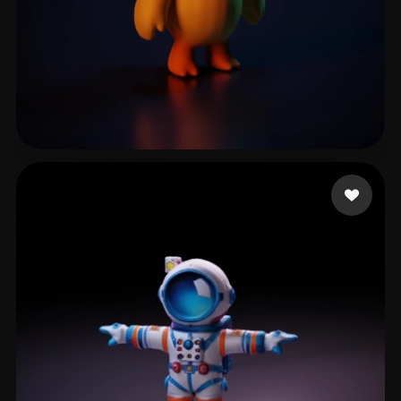
L20240506_2@163.com
14 лайков