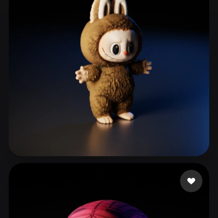
ComfyUI
21
Стили
Abstract
Anime
Cartoon
Cel-Shaded
Fantasy
Flat
Gothic
Hand-Painted
Industrial
Isometric
Low Poly
Medieval
Minimalist
Modern
Organic
Photorealistic
Pixel Art
Realistic
Retro
Stylized
814 лайков
محمد
Voxel