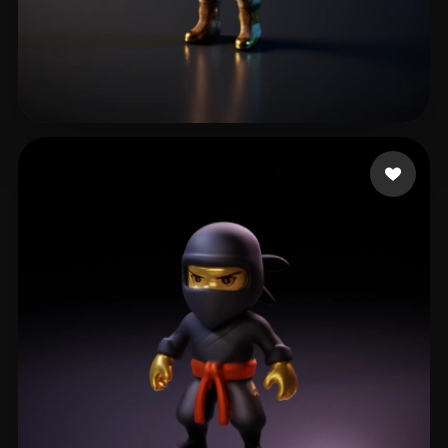
Kuznetsov Nikolai
17 лайков