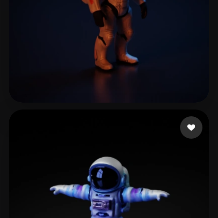
Life Le thug
107 лайков