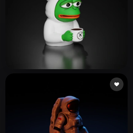
as rain as right
126 лайков