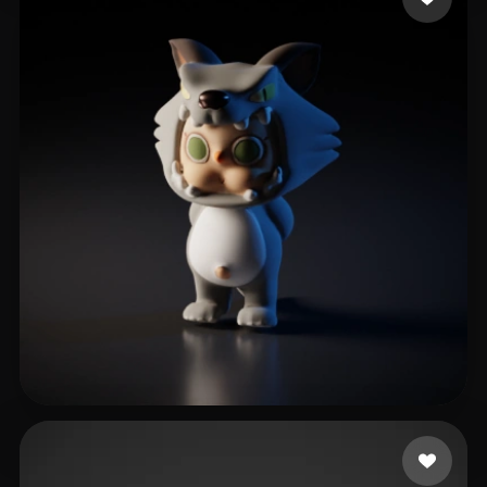
ieist l
5 лайков