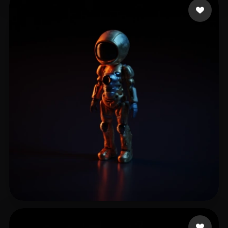
Sabin Poudel
8 лайков
Cenizas de historia
5 лайков