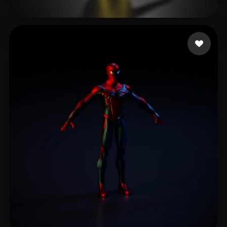
hao wu
10 лайков