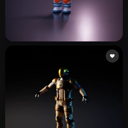
Ταστσογλου Λευτερης
39 лайков