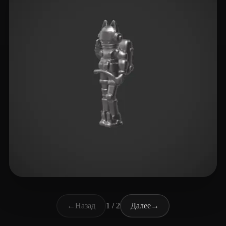
wing net
1 лайков
←
Назад
1 / 2
Далее
→