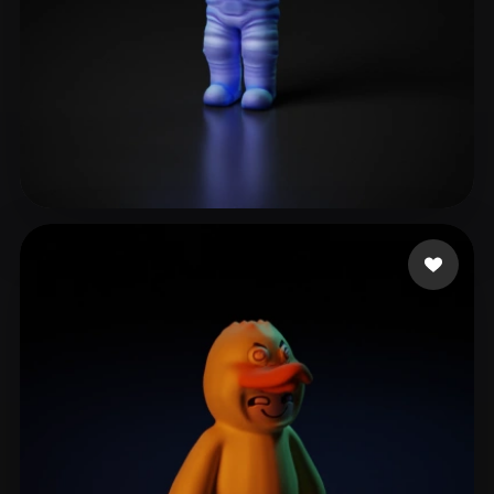
jml
71 лайков