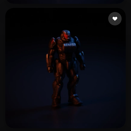
Cohen Itay
42 лайков