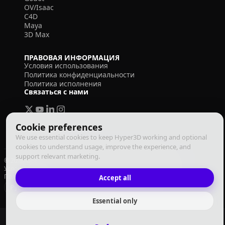
OV/Isaac
C4D
Maya
3D Max
ПРАВОВАЯ ИНФОРМАЦИЯ
Условия использования
Политика конфиденциальности
Политика исполнения
Связаться с нами
Cookie preferences
We use essential cookies to keep Hyper3D working and optional
cookies to understand usage, improve the experience, and
support relevant marketing.
© 2026 Deemos Corporation. Все права защищены
Условия использования
Политика конфиденциальности
Политика исполнения
Accept all
Русский
Essential only