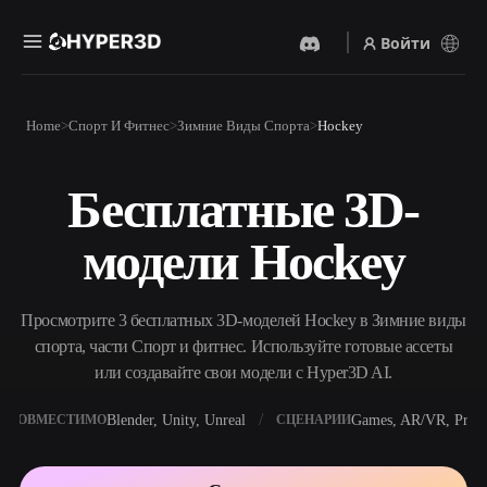
Войти
Продукты
Home
Спорт И Фитнес
Зимние Виды Спорта
Hockey
Функции
Rodin
ChatAvatar
API
Бесплатные 3D-
Изображение В 3D
Текст В 3D
Цены
Загрузите изображение и
От текстового запроса к 3D-
получите 3D-объект
модели Hockey
объекту — мгновенно.
мгновенно.
Ресурсы
AI-Видеогенератор
AI-Генератор Изображений
Создавайте видео из текста
Генерируйте
Просмотрите 3 бесплатных 3D-моделей Hockey в Зимние виды
или изображений с
высококачественные визуал
помощью ИИ.
по простому запросу.
спорта, части Спорт и фитнес. Используйте готовые ассеты
Сообщество
или создавайте свои модели с Hyper3D AI.
API
Встройте наш креативный
ИИ в своё приложение или
Blender, Unity, Unreal
Games, AR/VR, Print
СОВМЕСТИМО
СЦЕНАРИИ
История
Исследования
Блог
рабочий процесс.
OmniCraft