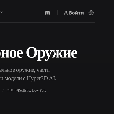
Войти
ы
рное Оружие
AI-Видеогенератор
Создавайте видео из текста или
изображений с помощью ИИ.
льное оружие, части
ои модели с Hyper3D AI.
Realistic, Low Poly
СТИЛИ
Редактор 3D-мешей