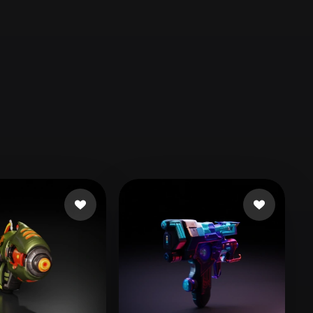
Automotive
Design
Character
Design
21
Flat
Gothic
Minimalist
Modern