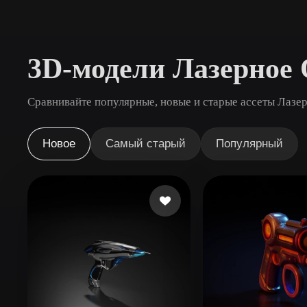
Сценарии Использования
3D Printing
Animatio
3D-модели Лазерное
NFT Creation
E-commer
Jewelry
Metaverse
Сравнивайте популярные, новые и старые ассеты Лазер
Design
Плагины
Новое
Самый старый
Популярный
Blender
Unity
Unreal
God
Стили
Abstract
Anime
Cart
Hand-Painted
Industrial
Isome