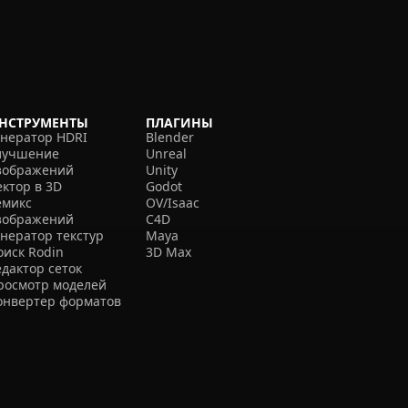
НСТРУМЕНТЫ
ПЛАГИНЫ
енератор HDRI
Blender
лучшение
Unreal
зображений
Unity
ектор в 3D
Godot
емикс
OV/Isaac
зображений
C4D
енератор текстур
Maya
оиск Rodin
3D Max
едактор сеток
росмотр моделей
онвертер форматов