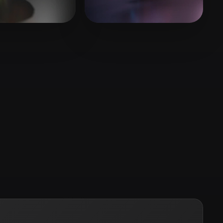
Stylized
Voxel
RD4
16 лайков
Willis Lamar
17 лайков