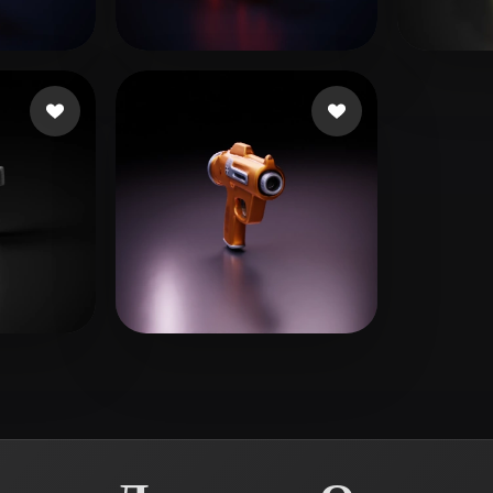
 Art
Realistic
Retro
l Alej
10 лайков
fxgherth
16 лайков
IGS_
ков
william
4 лайков