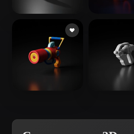
Organic
Photorealistic
Pixel
yiwav12091
51 лайков
Restrepo Manue
wanba
11 лайков
pon street
4 лай