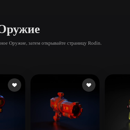
Game
n
Development
 Оружие
ce
VR/AR
Mechanical
ное Оружие, затем открывайте страницу Rodin.
Engineering
ot
Maya
3DS Max
ComfyUI
oon
Cel-Shaded
Fantasy
tric
Low Poly
Medieval