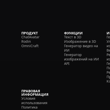
ПРОДУКТ
ФУНКЦИИ
И
ChatAvatar
Текст в 3D
Г
Rodin
Изображение в 3D
У
OmniCraft
Генератор видео на
и
ИИ
В
Генератор
Р
изображений на ИИ
и
API
Г
П
Р
П
К
ПРАВОВАЯ
ИНФОРМАЦИЯ
Условия
использования
Политика