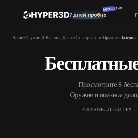
Подписаться
Продукты
Home
Оружие И Военное Дело
Огнестрельное Оружие
Лазерное
Функции
Rodin
ChatAvatar
API
Бесплатные
Изображение В 3D
Цены
Загрузите изображение и получите 3D-
объект мгновенно.
Ресурсы
Просмотрите 8 бесп
AI-Генератор Изображений
Генерируйте высококачественные визуалы
Оружие и военное дело.
по простому запросу.
Сообщество
OmniCraft
GLB, OBJ, FBX
ФОРМАТЫ
AI-ремикс изображений
Генерато
История
Исследования
Блог
AI-улучшение изображений
Генерат