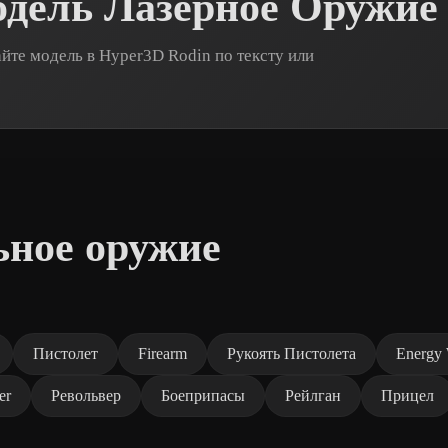
одель Лазерное Оружие
те модель в Hyper3D Rodin по тексту или
ьное оружие
Пистолет
Firearm
Рукоять Пистолета
Energy
er
Револьвер
Боеприпасы
Рейлган
Прицел