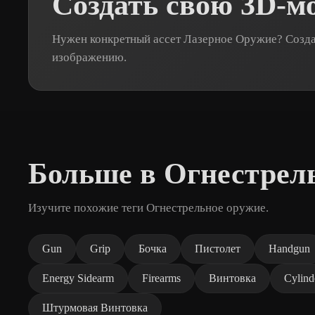
Создать свою 3D-м
Нужен конкретный ассет Лазерное Оружие? Создай
изображению.
Больше в Огнестрел
Изучите похожие теги Огнестрельное оружие.
Gun
Grip
Бочка
Пистолет
Handgun
Energy Sidearm
Firearms
Винтовка
Cylind
Штурмовая Винтовка