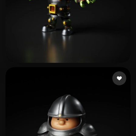
Gunes Harun
8 лайков