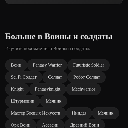
Больше в Воины и солдаты
Изучите похожие теги Воины и солдаты.
Воин
Fantasy Warrior
Futuristic Soldier
Sci Fi Солдат
Солдат
Робот Солдат
Knight
Fantasyknight
Mechwarrior
Штурмовик
Мечник
Мастер Боевых Искусств
Ниндзя
Мечник
Орк Воин
Ассасин
Древний Воин