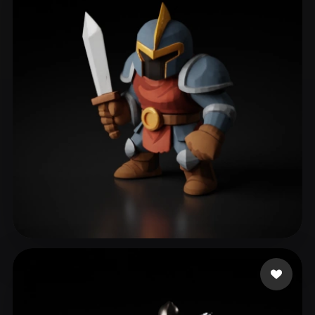
varela eduardo
229 лайков