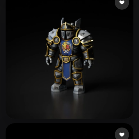
sands aaron
114 лайков