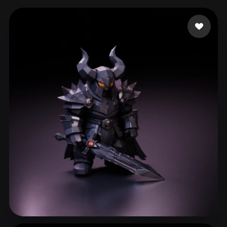
ComfyUI
21
Стили
Abstract
Anime
Cartoon
Cel-Shaded
Fantasy
Flat
Gothic
Hand-Painted
Industrial
Isometric
Low Poly
Medieval
Minimalist
Modern
Organic
Photorealistic
Pixel Art
Realistic
Retro
Stylized
Voxel