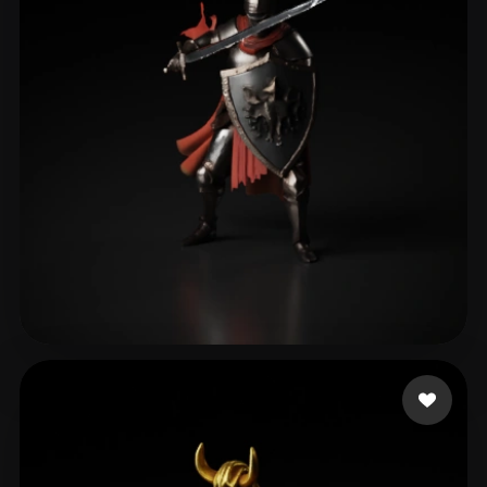
eEhyQx
207 лайков