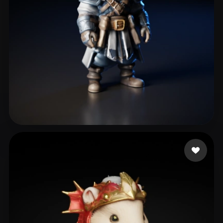
Houngansi
88 лайков