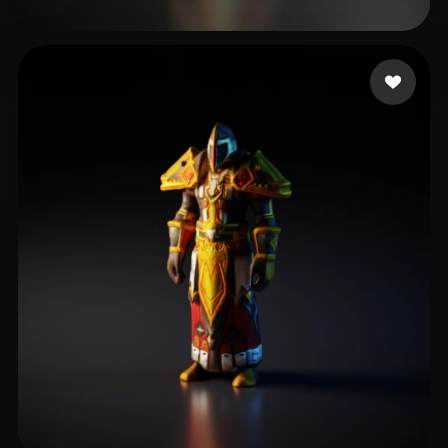
BlUeSkY ScRiPZeRO
8 лайков