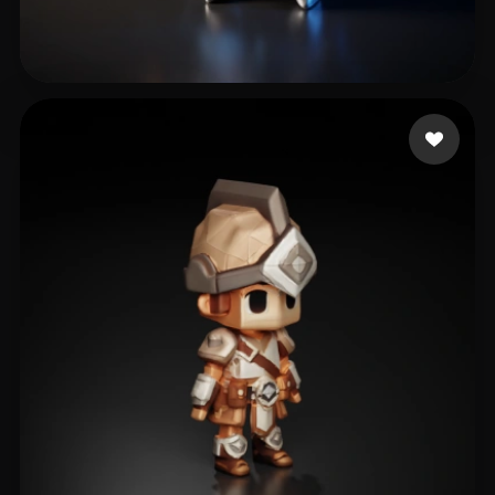
ZenKrow
10 лайков