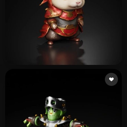
lammb lammy
17 лайков