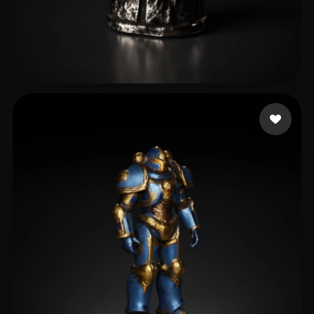
Semenov Vladimir
4 лайков