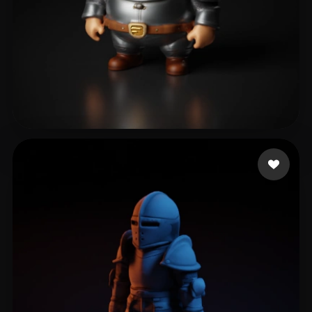
DragonCraft
16 лайков