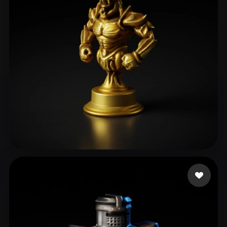
MH8D
44 лайков