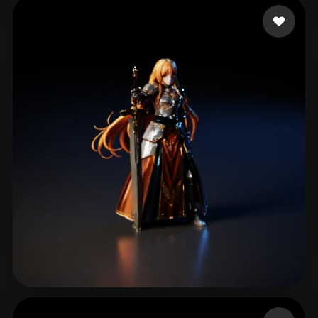
Vallieres Pierce
200 лайков
McLaughlin Rhoe
160 лайков