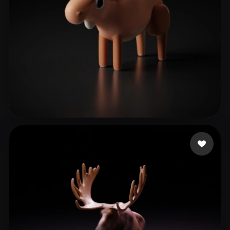
ProNoob Hawk
11 лайков