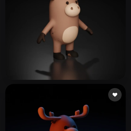
ComfyUI
21
Стили
Abstract
Anime
Cartoon
Cel-Shaded
Fantasy
Flat
Gothic
Hand-Painted
Industrial
Isometric
Low Poly
Medieval
Minimalist
Modern
Organic
Photorealistic
Fenixx
47 лайков
Pixel Art
Realistic
Retro
Stylized
Voxel