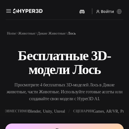
Войти
Продукты
Home
Животные
Дикие Животные
Лось
Функции
Rodin
ChatAvatar
API
Бесплатные 3D-
Изображение В 3D
Текст В 3D
Цены
Загрузите изображение и
От текстового запроса к 3D-
получите 3D-объект
модели Лось
объекту — мгновенно.
мгновенно.
Ресурсы
AI-Видеогенератор
AI-Генератор Изображений
Создавайте видео из текста
Генерируйте
Просмотрите 4 бесплатных 3D-моделей Лось в Дикие
или изображений с
высококачественные визуал
помощью ИИ.
по простому запросу.
животные, части Животные. Используйте готовые ассеты или
Сообщество
создавайте свои модели с Hyper3D AI.
API
Встройте наш креативный
ИИ в своё приложение или
Blender, Unity, Unreal
Games, AR/VR, Print
СОВМЕСТИМО
СЦЕНАРИИ
История
Исследования
Блог
рабочий процесс.
OmniCraft