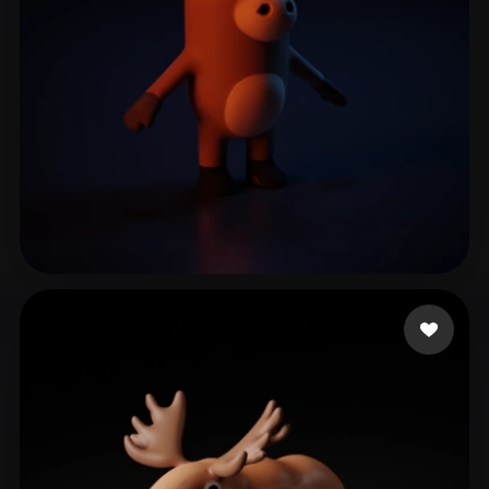
ehdbsdl1027!!
14 лайков