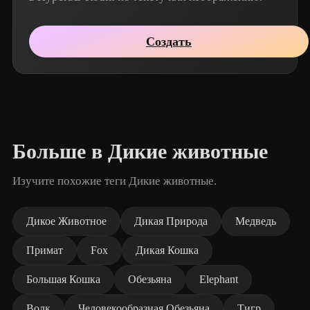
Создать
Больше в Дикие животные
Изучите похожие теги Дикие животные.
Дикое Животное
Дикая Природа
Медведь
Примат
Fox
Дикая Кошка
Большая Кошка
Обезьяна
Elephant
Волк
Человекообразная Обезьяна
Тигр