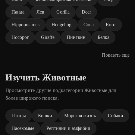
Панда
Лев
Gorilla
Deer
Hippopotamus
Hedgehog
Сова
Енот
Носорог
Giraffe
Пингвин
Белка
Показать еще
Изучить Животные
Просмотрите другие подкатегории Животные для
более широкого поиска.
Птицы
Кошки
Морская жизнь
Собаки
Насекомые
Рептилии и амфибии