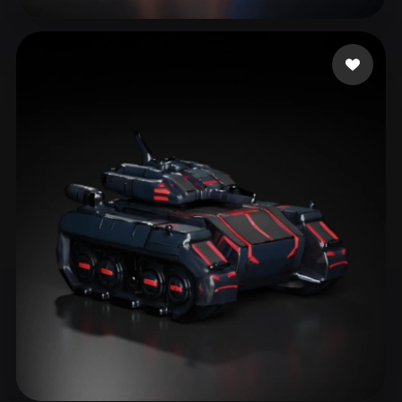
tome cluhui
76 лайков