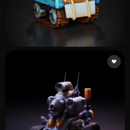
T-BOY
9 лайков