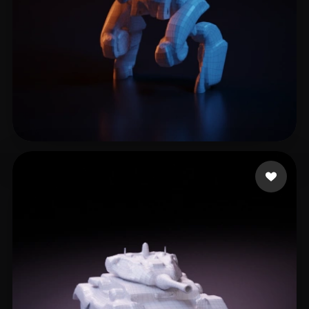
LitGate
7 лайков