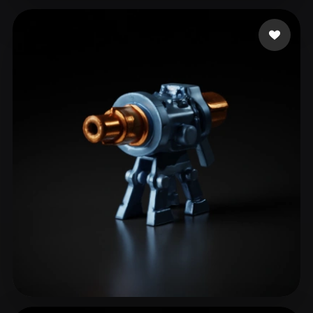
Gow Courtney
77 лайков