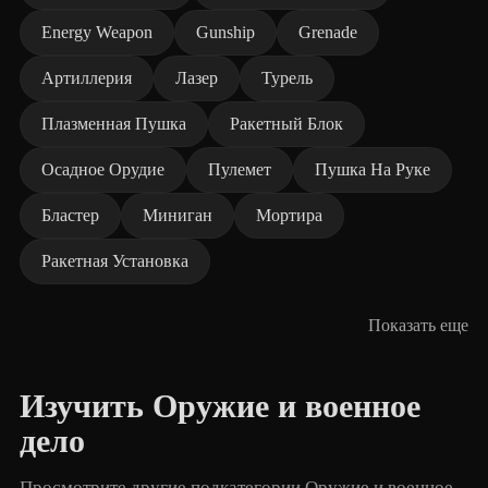
Energy Weapon
Gunship
Grenade
Артиллерия
Лазер
Турель
Плазменная Пушка
Ракетный Блок
Осадное Орудие
Пулемет
Пушка На Руке
Бластер
Миниган
Мортира
Ракетная Установка
Показать еще
Изучить Оружие и военное
дело
Просмотрите другие подкатегории Оружие и военное