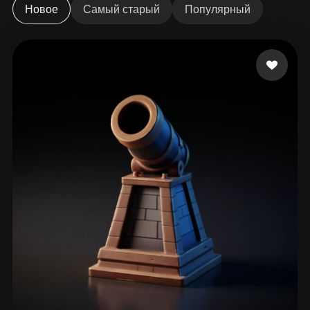
ComfyUI
Новое
Самый старый
Популярный
21
Стили
Abstract
Anime
Cartoon
Cel-Shaded
Fantasy
Flat
Gothic
Hand-Painted
Industrial
Isometric
Low Poly
Medieval
Minimalist
Modern
Organic
Photorealistic
Pixel Art
Realistic
Retro
Stylized
Voxel