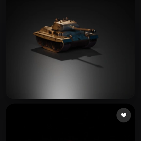
Wraczlavski Herbert
33 лайков