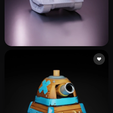
iwae@foxmail.com
9 лайков