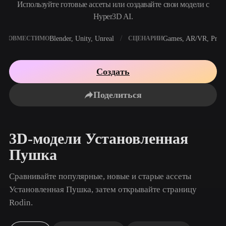
Сценарии Использования
Используйте готовые ассеты или создавайте свои модели с
AI-ремикс изображений
Генератор AI HDRI
Редактор 3D-мешей
Hyper3D AI.
3D Printing
Animation
AI-улучшение изображений
Поисковик 3D-моделей
Blender, Unity, Unreal
Games, AR/VR, Print
СОВМЕСТИМО
СЦЕНАРИИ
Game
Automotive
Генератор AI-текстур
Конвертер SVG в 3D
Development
Design
NFT Creation
E-commerce
Создать
Character
VR/AR
Поделиться
Design
Metaverse
Jewelry Design
Mechanical
3D-модели Установленная
Engineering
Пушка
Плагины
Сравнивайте популярные, новые и старые ассеты
Blender
Unity
Unreal
Установленная Пушка, затем открывайте страницу
Rodin.
Godot
Maya
3DS Max