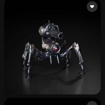
Nykänen Lauri
14 лайков
Domo!
41 лайков