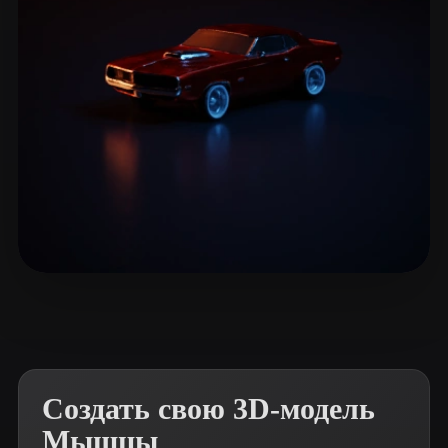
ComfyUI
21
Стили
Abstract
Anime
Cartoon
Cel-Shaded
Fantasy
Flat
Gothic
Hand-Painted
Industrial
Isometric
Low Poly
Medieval
Minimalist
Modern
Organic
Photorealistic
Ghislanzoni Marco
41 лайков
Pixel Art
Realistic
Retro
Stylized
Voxel
Создать свою 3D-модель
Мышцы