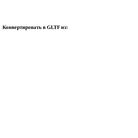
X в DAE
Конвертировать в GLTF из:
Другие исходные форматы, где в целевых вариантах есть GLTF.
OBJ в GLTF
FBX в GLTF
USDZ в GLTF
STL в GLTF
GLB в GLTF
3MF в GLTF
PLY в GLTF