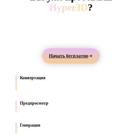
ComfyUI
Hyper3D
?
Создавайте 3D-модели из текста или изображений,
Стили
просматривайте их онлайн и экспортируйте ассеты
Abstract
Anime
Cartoon
Cel-Shaded
для игр, продуктов, AR и 3D-печати.
Fantasy
Flat
Gothic
Hand-Painte
Начать бесплатно
Industrial
Isometric
Low Poly
Medieval
Конвертация
Minimalist
Modern
Organic
Photorealisti
Переносите модели между форматами, поддерживаемыми в
браузере.
Pixel Art
Realistic
Retro
Stylized
Предпросмотр
Проверяйте исходные и конвертированные файлы онлайн.
Voxel
Генерация
Создавайте новые 3D-ассеты из текста или изображений.