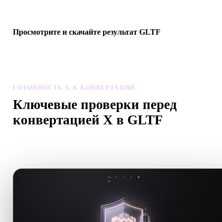
следующего 3D-, печатного, web-, AR- или игрового процесса.
Просмотрите и скачайте результат GLTF
Проверьте масштаб, ориентацию, видимость геометрии и
материалы конвертированной модели, затем скачайте результат
ГОТОВНОСТЬ X К КОНВЕРТАЦИИ
Ключевые проверки перед
конвертацией X в GLTF
Используйте эти проверки, чтобы избежать сюрпризов при
переходе с .X на .GLTF.