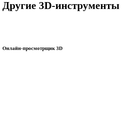
Другие 3D-инструменты
Проверьте исходные или конвертированные ассеты в связанны
онлайн-3D-просмотрщиках перед импортом в следующий
процесс.
Онлайн-просмотрщик 3D
Восемь связанных просмотрщиков, выбранных для этой страницы
конвертера.
Просмотрщик PLY
Просмотрщик GLB
Просмотрщик STL
Просмотрщик 3MF
Просмотрщик GLTF