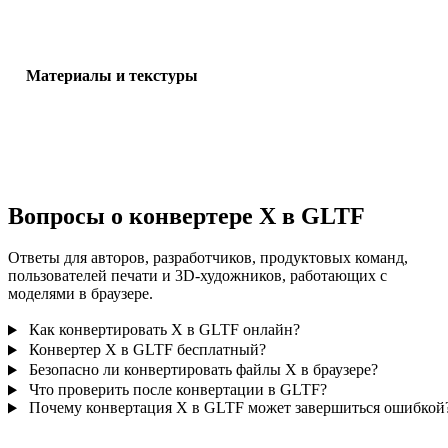
ожидаемое число объектов.
Материалы и текстуры
Некоторые конвертации упрощают материалы или внешние ссы
на текстуры, поэтому проверьте результат перед публикацией и
передачей.
Вопросы о конвертере X в GLTF
Ответы для авторов, разработчиков, продуктовых команд,
пользователей печати и 3D-художников, работающих с
моделями в браузере.
Как конвертировать X в GLTF онлайн?
Конвертер X в GLTF бесплатный?
Безопасно ли конвертировать файлы X в браузере?
Что проверить после конвертации в GLTF?
Почему конвертация X в GLTF может завершиться ошибкой