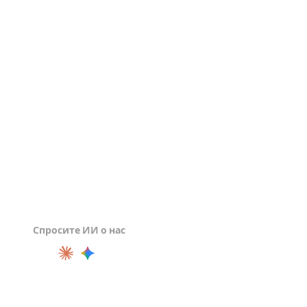
Просмотрщик 3DS
Просмотрщик 3DM
Просмотрщик FBX
Спросите ИИ о нас
ПРОДУКТ