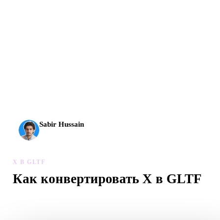
AI 3D вышел на новый уровень: Rodin Gen-2.5 создает
геометрию примерно за 4 секунды, полный модельный
результат примерно за 5 секунд, поддерживает 10 млн+
полигонов, чистую структуру и готовые к продакшену
выходы.
Sabir Hussain
Энтузиаст AI и технологий
X В GLTF
Как конвертировать X в GLTF
Следуйте процессу X в GLTF, чтобы создать файл .GLTF в
браузере.