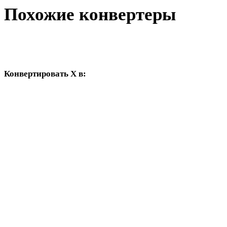
Похожие конвертеры
Продолжайте с рабочими процессами X и GLTF, доступными
как поддерживаемые страницы конвертера.
Конвертировать X в:
Другие целевые форматы, доступные из выбора X.
X в OBJ
X в FBX
X в USDZ
X в STL
X в GLB
X в PLY