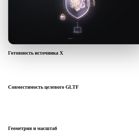
Готовность источника X
Проверьте, что файл X открывается корректно и содержит нуж
материалы, текстуры или бинарные сопутствующие данные.
Совместимость целевого GLTF
Убедитесь, что GLTF поддерживается целевым приложением,
движком, слайсером, AR-просмотрщиком или производственно
цепочкой.
Геометрия и масштаб
Проверьте масштаб, ориентацию, видимость сетки, нормали и