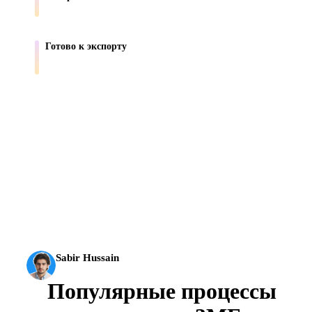
Преобразуйте фото продуктов и референсы в 3D-ассеты.
Готово к экспорту
Передавайте ассеты в рабочие процессы Blender, Unity, Unreal, AR и
печати.
AI 3D вышел на новый уровень: Rodin Gen-2.5 создает
геометрию примерно за 4 секунды, полный модельный
результат примерно за 5 секунд, поддерживает 10 млн+
полигонов, чистую структуру и готовые к продакшену
выходы.
Sabir Hussain
Энтузиаст AI и технологий
Популярные процессы