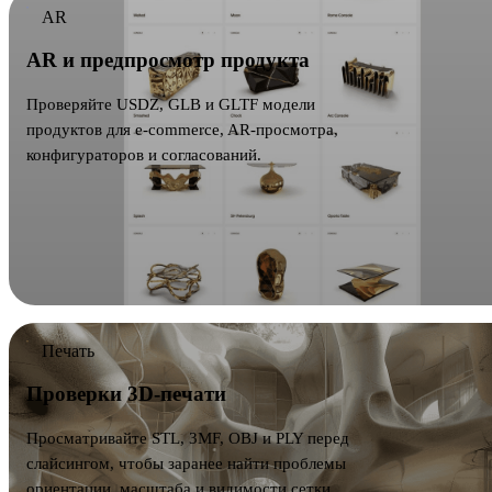
AR
AR и предпросмотр продукта
Проверяйте USDZ, GLB и GLTF модели
продуктов для e-commerce, AR-просмотра,
конфигураторов и согласований.
Печать
Проверки 3D-печати
Просматривайте STL, 3MF, OBJ и PLY перед
слайсингом, чтобы заранее найти проблемы
ориентации, масштаба и видимости сетки.