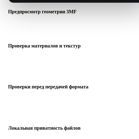
Предпросмотр геометрии 3MF
Открывайте ассеты 3MF в браузере, чтобы проверить видимост
сетки, масштаб, ориентацию и базовую структуру сцены.
Проверка материалов и текстур
Загрузите сопутствующие материалы, текстуры или бинарные
файлы, если формат на них ссылается, и проверьте корректност
предпросмотра.
Проверки перед передачей формата
Используйте просмотрщик перед переносом файлов в Blender,
Unity, Unreal Engine, CAD, AR-просмотрщики, слайсеры или e-
commerce.
Локальная приватность файлов
Просматривайте файлы в браузере и храните недавние загрузки