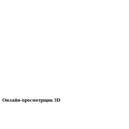
3MF в OBJ
3MF в FBX
3MF в USDZ
3MF в STL
3MF в GLB
3MF в GLTF
3MF в PLY
3MF в DAE
Онлайн-просмотрщик 3D
Восемь связанных просмотрщиков, выбранных для процесса 3MF.
Просмотрщик STEP