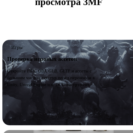
просмотра 3MF
Просматривайте файлы 3MF для процессов
печатных пакетов перед импортом в другие 3D,
CAD, печатные или realtime-инструменты.
Игры
Проверка игровых ассетов
Откройте FBX, OBJ, GLB, GLTF и ассеты с
большим числом текстур перед переносом в
Unity, Unreal Engine или DCC-инструмент.