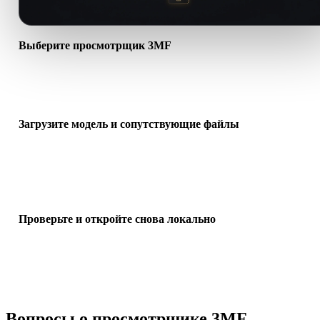
Выберите просмотрщик 3MF
Откройте специальный просмотрщик 3MF, чтобы подсказки
загрузки, заголовок, FAQ и ссылки соответствовали процессу .
Загрузите модель и сопутствующие файлы
Перетащите основной файл модели. Для OBJ, GLTF, DAE и
похожих процессов добавьте материалы, бинарные данные и
текстуры.
Проверьте и откройте снова локально
Вращайте, масштабируйте, сбрасывайте просмотр и снова
открывайте недавние загрузки из локальной истории браузера н
этом устройстве.
Вопросы о просмотрщике 3MF