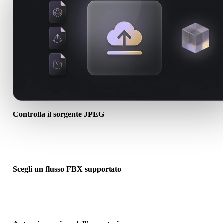
Controlla il sorgente JPEG
Verifica se l’asset JPEG è pronto per il flusso di destinazione e se
servono file associati.
Scegli un flusso FBX supportato
Usa i link dei convertitori correlati o continua in Hyper3D quando l
conversione richiede generazione AI o export.