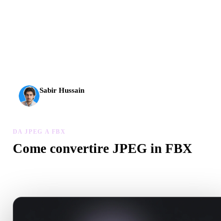
L’AI 3D ha raggiunto una nuova soglia. Rodin Gen-2.5 offre
geometria in circa 4 s, modello completo in circa 5 s, oltre 10
milioni di poligoni, struttura pulita e output pronti per la
produzione.
Sabir Hussain
Appassionato di AI e tecnologia
DA JPEG A FBX
Come convertire JPEG in FBX
Segui questo flusso Da JPEG a FBX per creare un file .FBX nel
browser.