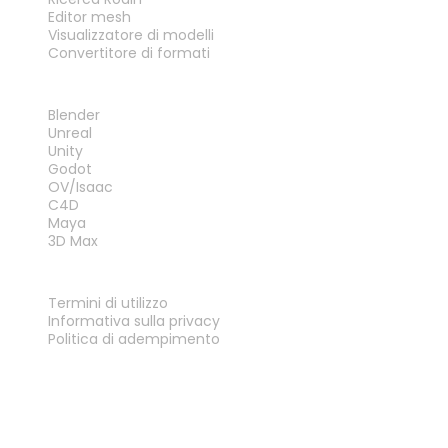
Editor mesh
Visualizzatore di modelli
Convertitore di formati
PLUG-IN
Blender
Unreal
Unity
Godot
OV/Isaac
C4D
Maya
3D Max
LEGALE
Termini di utilizzo
Informativa sulla privacy
Politica di adempimento
Contattaci