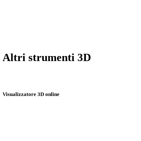
Da PNG a FBX
Da JPG a FBX
Show 7 more
Altri strumenti 3D
Ispeziona asset sorgente o convertiti nei visualizzatori 3D online
correlati prima di importarli nel flusso successivo.
Visualizzatore 3D online
Otto visualizzatori correlati fissi selezionati per questa pagina di conversione.
Visualizzatore 3DS
Visualizzatore 3MF