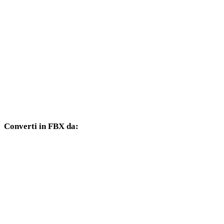
Da JPEG a DXF
Da JPEG a DWG
Da JPEG a PNG
Da JPEG a JPG
Da JPEG a WEBP
Converti in FBX da:
Altri formati sorgente il cui selettore di destinazione include FBX.
Da OBJ a FBX
Da USDZ a FBX
Da STL a FBX