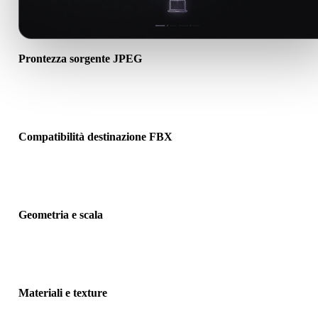
Prontezza sorgente JPEG
Verifica che il file JPEG si apra correttamente e includa materiali,
texture o dati binari associati richiesti.
Compatibilità destinazione FBX
Conferma che FBX sia accettato dall’app, motore, slicer, visualizza
AR o pipeline di destinazione.
Geometria e scala
Visualizza il risultato per controllare scala, orientamento, visibilità
mesh, normali e numero previsto di oggetti.
Materiali e texture
Alcune conversioni semplificano materiali o riferimenti texture este