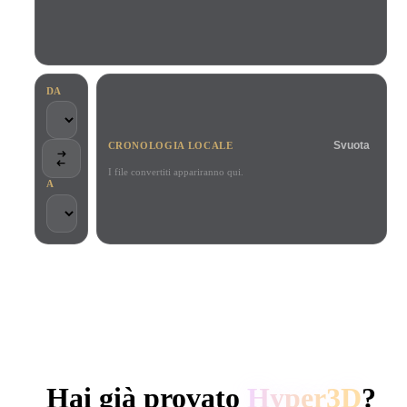
Casi D'uso
Remix immagini IA
Generatore HDRI IA
Editor mesh
3D Printing
Animation
Miglioratore immagini IA
Motore di ricerca per modelli 3D
Game
Automotive
Generatore di texture IA
Convertitore da SVG a 3D
Development
Design
DA
NFT Creation
E-commerce
Svuota
CRONOLOGIA LOCALE
Character
VR/AR
Design
I file convertiti appariranno qui.
A
Metaverse
Jewelry Design
Mechanical
Engineering
SCELTO DA CREATOR E TEAM
Plug-In
Elaborazione locale
Nessun account richiesto
Fino a 200 MB
Blender
Unity
Unreal
GENERAZIONE 3D AI DI HYPER3D
Godot
Maya
3DS Max
Hai già provato
Hyper3D
?