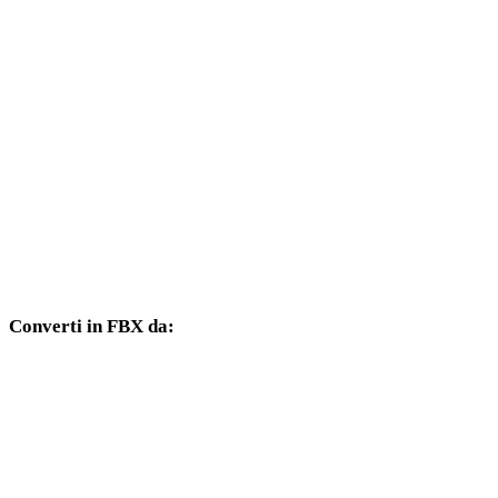
Da SVG a DXF
Da SVG a DWG
Da SVG a PNG
Da SVG a JPG
Da SVG a JPEG
Da SVG a WEBP
Converti in FBX da:
Altri formati sorgente il cui selettore di destinazione include FBX.
Da OBJ a FBX
Da USDZ a FBX