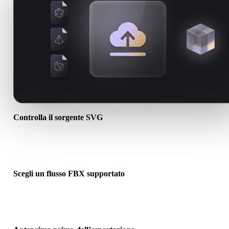
Controlla il sorgente SVG
Verifica se l’asset SVG è pronto per il flusso di destinazione e se
servono file associati.
Scegli un flusso FBX supportato
Usa i link dei convertitori correlati o continua in Hyper3D quando l
conversione richiede generazione AI o export.