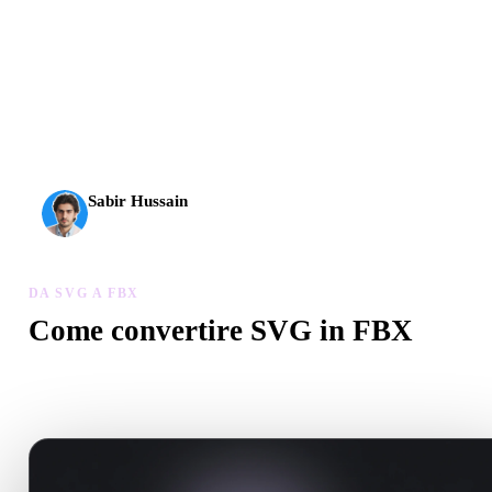
L’AI 3D ha raggiunto una nuova soglia. Rodin Gen-2.5 offre
geometria in circa 4 s, modello completo in circa 5 s, oltre 10
milioni di poligoni, struttura pulita e output pronti per la
produzione.
Sabir Hussain
Appassionato di AI e tecnologia
DA SVG A FBX
Come convertire SVG in FBX
Segui questo flusso Da SVG a FBX per creare un file .FBX nel
browser.