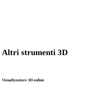
Da BLEND a FBX
Da PNG a FBX
Da JPG a FBX
Show 7 more
Altri strumenti 3D
Ispeziona asset sorgente o convertiti nei visualizzatori 3D online
correlati prima di importarli nel flusso successivo.
Visualizzatore 3D online
Otto visualizzatori correlati fissi selezionati per questa pagina di conversione.
Visualizzatore PLY