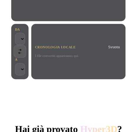
Casi D'uso
Remix immagini IA
Generatore HDRI IA
Editor mesh
3D Printing
Animation
Miglioratore immagini IA
Motore di ricerca per modelli 3D
Game
Automotive
Generatore di texture IA
Convertitore da SVG a 3D
Development
Design
DA
NFT Creation
E-commerce
Svuota
CRONOLOGIA LOCALE
Character
VR/AR
Design
I file convertiti appariranno qui.
A
Metaverse
Jewelry Design
Mechanical
Engineering
SCELTO DA CREATOR E TEAM
Plug-In
Elaborazione locale
Nessun account richiesto
Fino a 200 MB
Blender
Unity
Unreal
GENERAZIONE 3D AI DI HYPER3D
Godot
Maya
3DS Max
Hai già provato
Hyper3D
?