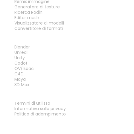
Remix immagine
Generatore di texture
Ricerca Rodin
Editor mesh
Visualizzatore di modelli
Convertitore di formati
PLUG-IN
Blender
Unreal
Unity
Godot
OV/Isaac
C4D
Maya
3D Max
LEGALE
Termini di utilizzo
Informativa sulla privacy
Politica di adempimento
Contattaci