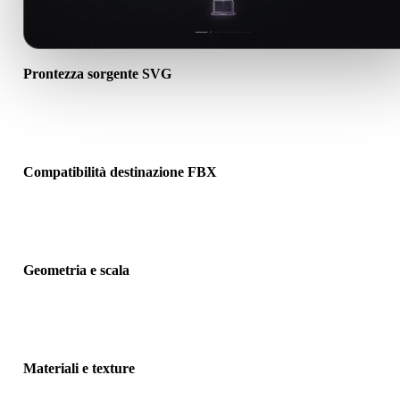
Prontezza sorgente SVG
Verifica che il file SVG si apra correttamente e includa materiali, te
o dati binari associati richiesti.
Compatibilità destinazione FBX
Conferma che FBX sia accettato dall’app, motore, slicer, visualizza
AR o pipeline di destinazione.
Geometria e scala
Visualizza il risultato per controllare scala, orientamento, visibilità
mesh, normali e numero previsto di oggetti.
Materiali e texture
Alcune conversioni semplificano materiali o riferimenti texture este