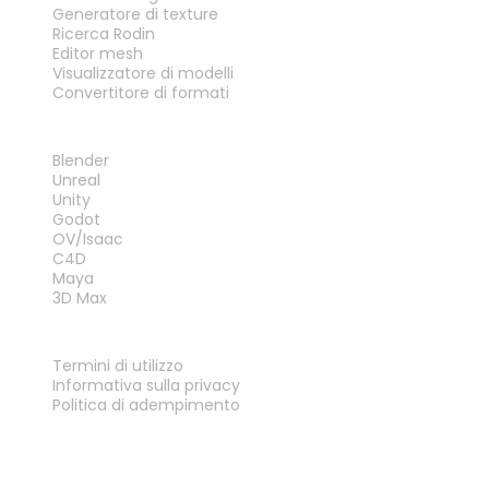
Generatore di texture
Ricerca Rodin
Editor mesh
Visualizzatore di modelli
Convertitore di formati
PLUG-IN
Blender
Unreal
Unity
Godot
OV/Isaac
C4D
Maya
3D Max
LEGALE
Termini di utilizzo
Informativa sulla privacy
Politica di adempimento
Contattaci