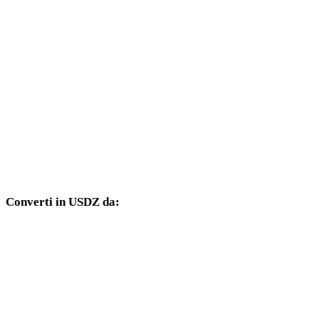
Da BMP a DXF
Da BMP a DWG
Da BMP a PNG
Da BMP a JPG
Da BMP a JPEG
Da BMP a WEBP
Converti in USDZ da:
Altri formati sorgente il cui selettore di destinazione include USDZ.
Da OBJ a USDZ
Da FBX a USDZ