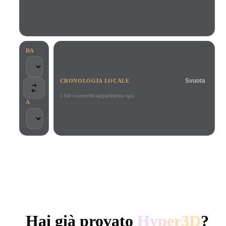
Casi D'uso
Remix immagini IA
Generatore HDRI IA
Editor mesh
3D Printing
Animation
Miglioratore immagini IA
Motore di ricerca per modelli 3D
Game
Automotive
Generatore di texture IA
Convertitore da SVG a 3D
Development
Design
DA
NFT Creation
E-commerce
Svuota
CRONOLOGIA LOCALE
Character
VR/AR
Design
I file convertiti appariranno qui.
A
Metaverse
Jewelry Design
Mechanical
Engineering
SCELTO DA CREATOR E TEAM
Plug-In
Elaborazione locale
Nessun account richiesto
Fino a 200 MB
Blender
Unity
Unreal
GENERAZIONE 3D AI DI HYPER3D
Godot
Maya
3DS Max
Hai già provato
Hyper3D
?