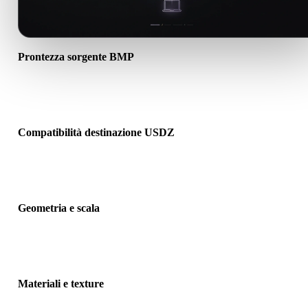
Prontezza sorgente BMP
Verifica che il file BMP si apra correttamente e includa materiali, te
o dati binari associati richiesti.
Compatibilità destinazione USDZ
Conferma che USDZ sia accettato dall’app, motore, slicer,
visualizzatore AR o pipeline di destinazione.
Geometria e scala
Visualizza il risultato per controllare scala, orientamento, visibilità
mesh, normali e numero previsto di oggetti.
Materiali e texture
Alcune conversioni semplificano materiali o riferimenti texture este