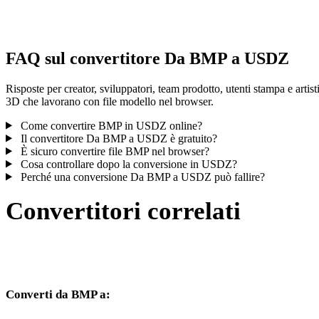
controlla il risultato prima di pubblicare o consegnare.
FAQ sul convertitore Da BMP a USDZ
Risposte per creator, sviluppatori, team prodotto, utenti stampa e artist
3D che lavorano con file modello nel browser.
Come convertire BMP in USDZ online?
Il convertitore Da BMP a USDZ è gratuito?
È sicuro convertire file BMP nel browser?
Cosa controllare dopo la conversione in USDZ?
Perché una conversione Da BMP a USDZ può fallire?
Convertitori correlati
Continua con flussi di conversione BMP e USDZ disponibili come
pagine supportate.
Converti da BMP a:
Altri formati di destinazione disponibili dal selettore BMP.