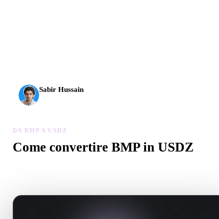
L’AI 3D ha raggiunto una nuova soglia. Rodin Gen-2.5 offre
geometria in circa 4 s, modello completo in circa 5 s, oltre 10
milioni di poligoni, struttura pulita e output pronti per la
produzione.
Sabir Hussain
Appassionato di AI e tecnologia
DA BMP A USDZ
Come convertire BMP in USDZ
Segui questo flusso Da BMP a USDZ per creare un file .USDZ ne
browser.