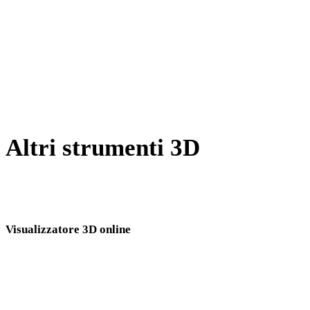
Da BLEND a USDZ
Da PNG a USDZ
Da JPG a USDZ
Show 7 more
Altri strumenti 3D
Ispeziona asset sorgente o convertiti nei visualizzatori 3D online
correlati prima di importarli nel flusso successivo.
Visualizzatore 3D online
Otto visualizzatori correlati fissi selezionati per questa pagina di conversione.
Visualizzatore USDZ