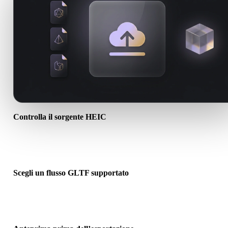
Controlla il sorgente HEIC
Verifica se l’asset HEIC è pronto per il flusso di destinazione e se
servono file associati.
Scegli un flusso GLTF supportato
Usa i link dei convertitori correlati o continua in Hyper3D quando l
conversione richiede generazione AI o export.