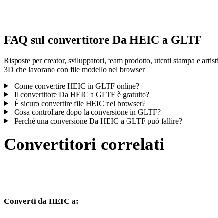
controlla il risultato prima di pubblicare o consegnare.
FAQ sul convertitore Da HEIC a GLTF
Risposte per creator, sviluppatori, team prodotto, utenti stampa e artist
3D che lavorano con file modello nel browser.
Come convertire HEIC in GLTF online?
Il convertitore Da HEIC a GLTF è gratuito?
È sicuro convertire file HEIC nel browser?
Cosa controllare dopo la conversione in GLTF?
Perché una conversione Da HEIC a GLTF può fallire?
Convertitori correlati
Continua con flussi di conversione HEIC e GLTF disponibili come
pagine supportate.
Converti da HEIC a:
Altri formati di destinazione disponibili dal selettore HEIC.