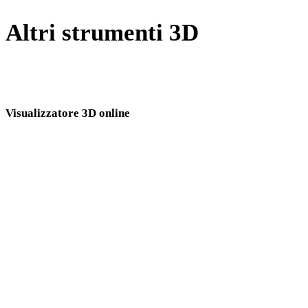
Altri strumenti 3D
Ispeziona asset sorgente o convertiti nei visualizzatori 3D online
correlati prima di importarli nel flusso successivo.
Visualizzatore 3D online
Otto visualizzatori correlati fissi selezionati per questa pagina di conversione.
Visualizzatore 3DM
Visualizzatore FBX
Visualizzatore OBJ
Visualizzatore DAE
Visualizzatore PLY