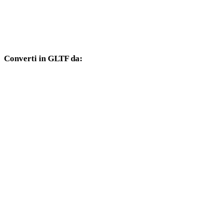
Da HEIC a DXF
Da HEIC a DWG
Converti in GLTF da:
Altri formati sorgente il cui selettore di destinazione include GLTF.
Da OBJ a GLTF
Da FBX a GLTF
Da USDZ a GLTF
Da STL a GLTF
Da GLB a GLTF
Da 3MF a GLTF