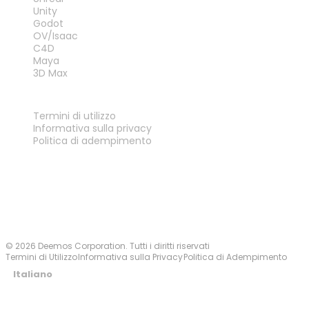
Unity
Godot
OV/Isaac
C4D
Maya
3D Max
LEGALE
Termini di utilizzo
Informativa sulla privacy
Politica di adempimento
Contattaci
© 2026 Deemos Corporation. Tutti i diritti riservati
Termini di Utilizzo
Informativa sulla Privacy
Politica di Adempimento
Italiano