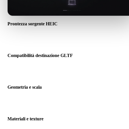
Prontezza sorgente HEIC
Verifica che il file HEIC si apra correttamente e includa materiali,
texture o dati binari associati richiesti.
Compatibilità destinazione GLTF
Conferma che GLTF sia accettato dall’app, motore, slicer,
visualizzatore AR o pipeline di destinazione.
Geometria e scala
Visualizza il risultato per controllare scala, orientamento, visibilità
mesh, normali e numero previsto di oggetti.
Materiali e texture
Alcune conversioni semplificano materiali o riferimenti texture este