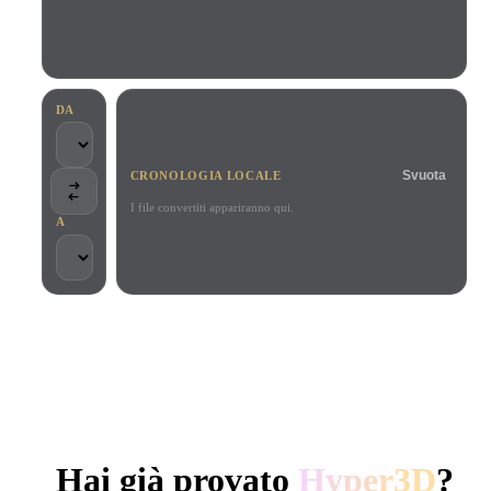
Casi D'uso
Remix immagini IA
Generatore HDRI IA
Editor mesh
3D Printing
Animation
Miglioratore immagini IA
Motore di ricerca per modelli 3D
Game
Automotive
Generatore di texture IA
Convertitore da SVG a 3D
Development
Design
DA
NFT Creation
E-commerce
Svuota
CRONOLOGIA LOCALE
Character
VR/AR
Design
I file convertiti appariranno qui.
A
Metaverse
Jewelry Design
Mechanical
Engineering
SCELTO DA CREATOR E TEAM
Plug-In
Elaborazione locale
Nessun account richiesto
Fino a 200 MB
Blender
Unity
Unreal
GENERAZIONE 3D AI DI HYPER3D
Godot
Maya
3DS Max
Hai già provato
Hyper3D
?