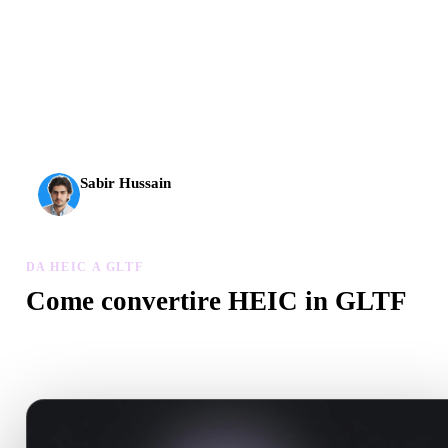
L’AI 3D ha raggiunto una nuova soglia. Rodin Gen-2.5 offre
geometria in circa 4 s, modello completo in circa 5 s, oltre 10
milioni di poligoni, struttura pulita e output pronti per la
produzione.
Sabir Hussain
Appassionato di AI e tecnologia
DA HEIC A GLTF
Come convertire HEIC in GLTF
Segui questo flusso Da HEIC a GLTF per creare un file .GLTF ne
browser.