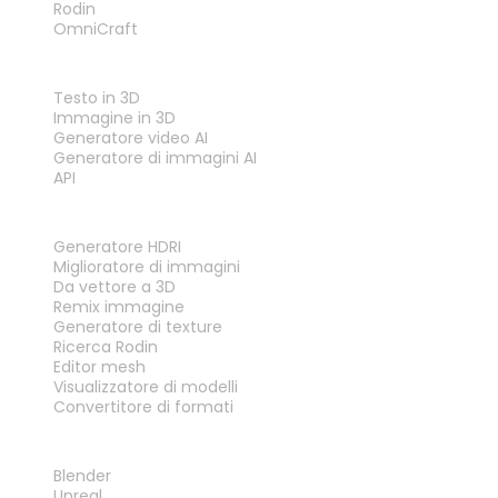
Rodin
OmniCraft
FUNZIONALITÀ
Testo in 3D
Immagine in 3D
Generatore video AI
Generatore di immagini AI
API
STRUMENTI
Generatore HDRI
Miglioratore di immagini
Da vettore a 3D
Remix immagine
Generatore di texture
Ricerca Rodin
Editor mesh
Visualizzatore di modelli
Convertitore di formati
PLUG-IN
Blender
Unreal