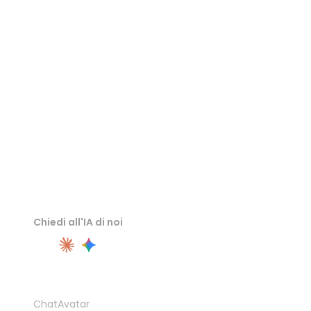
Visualizzatore USDZ
Visualizzatore STL
Visualizzatore GLB
Chiedi all'IA di noi
PRODOTTO
ChatAvatar