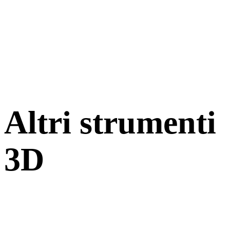
Altri strumenti
3D
Ispeziona asset sorgente o convertiti nei visualizzatori 3D online
correlati prima di importarli nel flusso successivo.