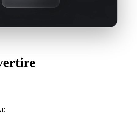
vertire
AE
ra correttamente e includa materiali, texture o dati binari