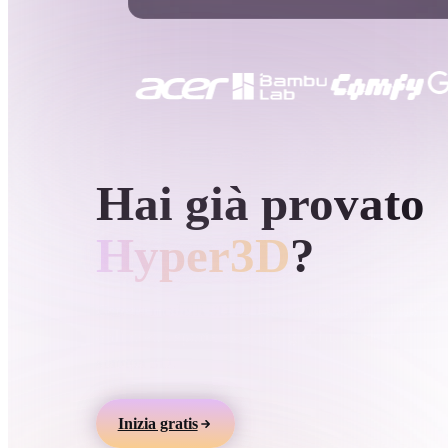
Casi D'uso
3D Printing
Animatio
NFT Creation
E-commer
Jewelry
Metaverse
Design
GENERAZIONE 3D AI DI HYPER3D
Hai già provato
Plug-In
Blender
Unity
Unreal
God
Hyper3D
?
Stili
Genera modelli 3D da testo o immagini, visualizz
online ed esporta asset per giochi, prodotti, AR e
Abstract
Anime
Cart
stampa 3D.
Hand-Painted
Industrial
Isome
Inizia gratis