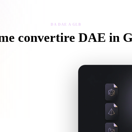
 Art
Realistic
Retro
DA DAE A GLB
me convertire DAE in 
egui questo flusso Da DAE a GLB per creare un file .GLB nel browse
ure o file associati, caricali insieme.
r il prossimo flusso 3D, stampa, web,