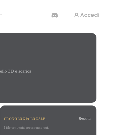
Accedi
Generatore Video IA
Crea video da testo o immagini con l'AI.
llo 3D e scarica
Editor mesh 3D
Svuota
CRONOLOGIA LOCALE
I file convertiti appariranno qui.