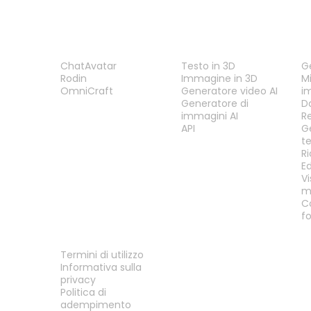
PRODOTTO
FUNZIONALITÀ
S
ChatAvatar
Testo in 3D
G
Rodin
Immagine in 3D
Mi
OmniCraft
Generatore video AI
i
Generatore di
D
immagini AI
R
API
G
t
R
E
Vi
m
C
f
LEGALE
Termini di utilizzo
Informativa sulla
privacy
Politica di
adempimento