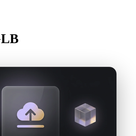
Stylized
Voxel
GLB
r.