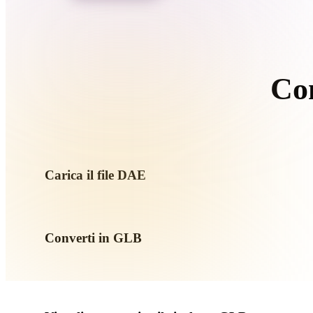
Organic
Photorealistic
Pixel
Co
S
Carica il file DAE
Scegli un file .DAE dal dispositivo. Se il formato richiama text
Converti in GLB
Esegui la conversione nel browser per creare un file .GLB pe
AR o game.