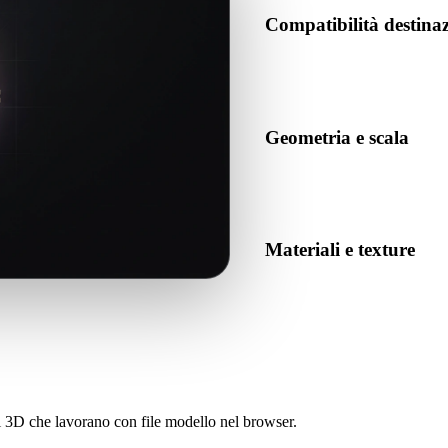
Compatibilità destin
Conferma che GLB sia accettat
destinazione.
Geometria e scala
Visualizza il risultato per co
numero previsto di oggetti.
Materiali e texture
Alcune conversioni semplifican
prima di pubblicare o conseg
sti 3D che lavorano con file modello nel browser.