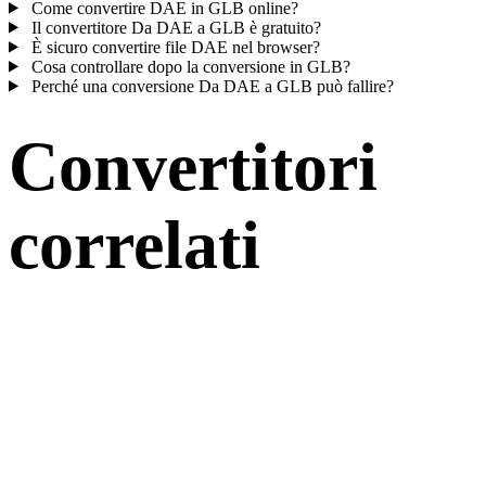
Come convertire DAE in GLB online?
Il convertitore Da DAE a GLB è gratuito?
È sicuro convertire file DAE nel browser?
Cosa controllare dopo la conversione in GLB?
Perché una conversione Da DAE a GLB può fallire?
Convertitori
correlati
Continua con flussi di conversione DAE e GLB disponibili come
pagine supportate.