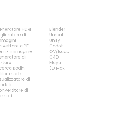
TRUMENTI
PLUG-IN
eneratore HDRI
Blender
glioratore di
Unreal
mmagini
Unity
a vettore a 3D
Godot
emix immagine
OV/Isaac
eneratore di
C4D
exture
Maya
icerca Rodin
3D Max
ditor mesh
sualizzatore di
odelli
onvertitore di
ormati