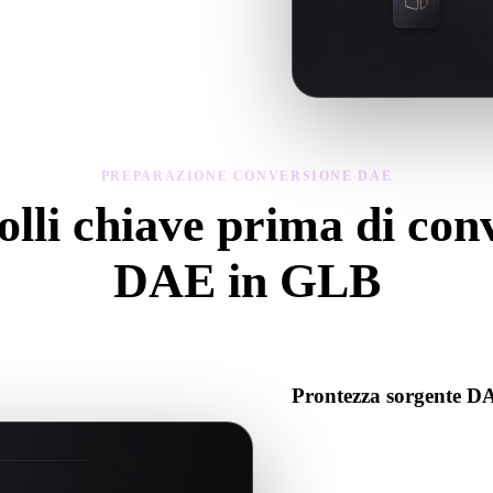
del modello convertito, poi scarica il
PREPARAZIONE CONVERSIONE DAE
lli chiave prima di con
DAE in GLB
Usa questi controlli per evitare sorprese passando da .DAE a .GLB.
Prontezza sorgente D
Verifica che il file DAE si ap
associati richiesti.