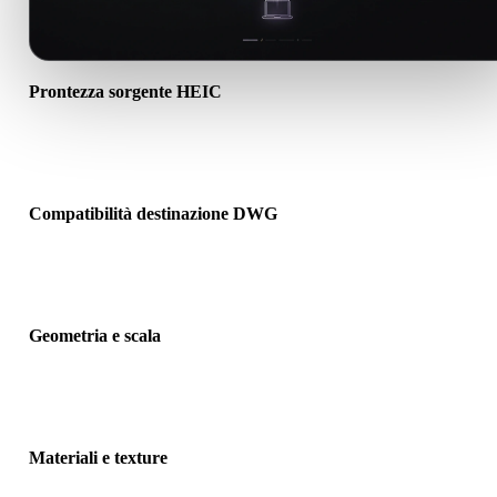
Prontezza sorgente HEIC
Verifica che il file HEIC si apra correttamente e includa materiali,
texture o dati binari associati richiesti.
Compatibilità destinazione DWG
Conferma che DWG sia accettato dall’app, motore, slicer,
visualizzatore AR o pipeline di destinazione.
Geometria e scala
Visualizza il risultato per controllare scala, orientamento, visibilità
mesh, normali e numero previsto di oggetti.
Materiali e texture
Alcune conversioni semplificano materiali o riferimenti texture este