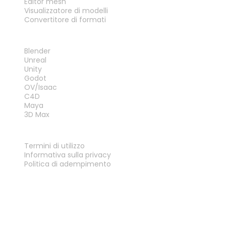
Editor mesh
Visualizzatore di modelli
Convertitore di formati
PLUG-IN
Blender
Unreal
Unity
Godot
OV/Isaac
C4D
Maya
3D Max
LEGALE
Termini di utilizzo
Informativa sulla privacy
Politica di adempimento
Contattaci