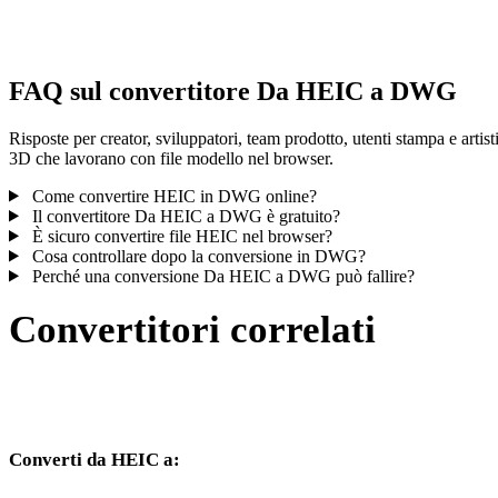
controlla il risultato prima di pubblicare o consegnare.
FAQ sul convertitore Da HEIC a DWG
Risposte per creator, sviluppatori, team prodotto, utenti stampa e artist
3D che lavorano con file modello nel browser.
Come convertire HEIC in DWG online?
Il convertitore Da HEIC a DWG è gratuito?
È sicuro convertire file HEIC nel browser?
Cosa controllare dopo la conversione in DWG?
Perché una conversione Da HEIC a DWG può fallire?
Convertitori correlati
Continua con flussi di conversione HEIC e DWG disponibili come
pagine supportate.
Converti da HEIC a:
Altri formati di destinazione disponibili dal selettore HEIC.