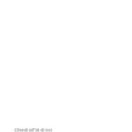
Visualizzatore PLY
Visualizzatore GLB
Visualizzatore STL
Visualizzatore GLTF
Visualizzatore 3MF
Visualizzatore 3DS
Chiedi all'IA di noi