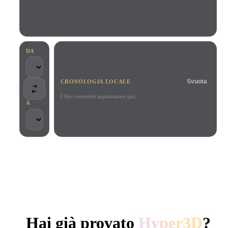
Casi D'uso
Remix immagini IA
Generatore HDRI IA
Editor mesh
3D Printing
Animation
Miglioratore immagini IA
Motore di ricerca per modelli 3D
Game
Automotive
Generatore di texture IA
Convertitore da SVG a 3D
Development
Design
DA
NFT Creation
E-commerce
Svuota
CRONOLOGIA LOCALE
Character
VR/AR
Design
I file convertiti appariranno qui.
A
Metaverse
Jewelry Design
Mechanical
Engineering
SCELTO DA CREATOR E TEAM
Plug-In
Elaborazione locale
Nessun account richiesto
Fino a 200 MB
Blender
Unity
Unreal
GENERAZIONE 3D AI DI HYPER3D
Godot
Maya
3DS Max
Hai già provato
Hyper3D
?