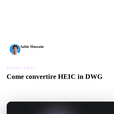
L’AI 3D ha raggiunto una nuova soglia. Rodin Gen-2.5 offre
geometria in circa 4 s, modello completo in circa 5 s, oltre 10
milioni di poligoni, struttura pulita e output pronti per la
produzione.
Sabir Hussain
Appassionato di AI e tecnologia
DA HEIC A DWG
Come convertire HEIC in DWG
Segui questo flusso Da HEIC a DWG per creare un file .DWG nel
browser.