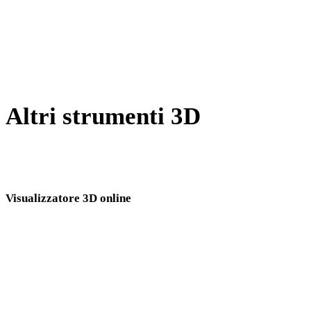
Da GIF a DWG
Da AVIF a DWG
Da SVG a DWG
Altri strumenti 3D
Ispeziona asset sorgente o convertiti nei visualizzatori 3D online
correlati prima di importarli nel flusso successivo.
Visualizzatore 3D online
Otto visualizzatori correlati fissi selezionati per questa pagina di conversione.
Visualizzatore USDZ
Visualizzatore DAE