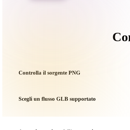
Organic
Photorealistic
Pixel
Co
S
Controlla il sorgente PNG
Verifica se l’asset PNG è pronto per il flusso di destinazione e
Scegli un flusso GLB supportato
Usa i link dei convertitori correlati o continua in Hyper3D q
generazione AI o export.