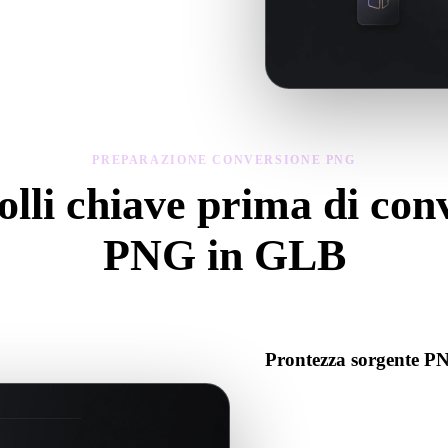
geometria, materiali, scala e prontezza
PREPARAZIONE CONVERSIONE PNG
lli chiave prima di con
PNG in GLB
Usa questi controlli per evitare sorprese passando da .PNG a .GLB.
Prontezza sorgente P
Verifica che il file PNG si ap
associati richiesti.