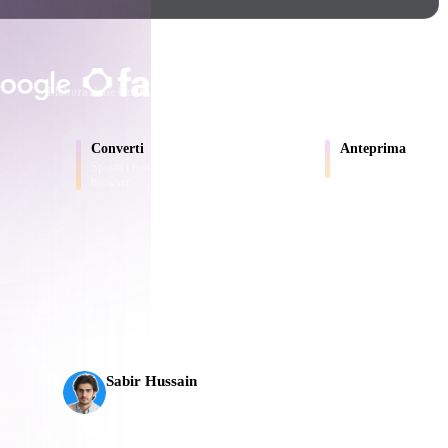
Game
n
Development
SCELTO DA CREATOR E TEA
ce
VR/AR
Elaborazione locale
Nessun account richiesto
Fino a 200 MB
Mechanical
Converti
Anteprima
Engineering
Sposta i modelli tra formati supportati dal
Ispeziona online file so
browser.
ot
Maya
3DS Max
ComfyUI
L’AI 3D ha raggiunto una nuova soglia. Rodin Gen-2.5
ali
in circa 5 s, oltre 10 milioni di poligoni, struttura pul
oon
Cel-Shaded
Fantasy
Sabir Hussain
tric
Low Poly
Medieval
Appassionato di AI e tecnologia