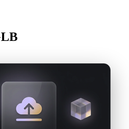
Stylized
Voxel
GLB
r.