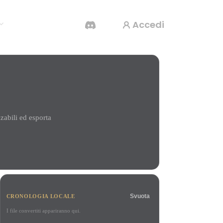
Accedi
Generatore Video IA
Crea video da testo o immagini con l'AI.
abili ed esporta
Editor mesh 3D
Svuota
CRONOLOGIA LOCALE
I file convertiti appariranno qui.