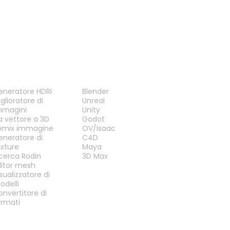
TRUMENTI
PLUG-IN
eneratore HDRI
Blender
glioratore di
Unreal
mmagini
Unity
a vettore a 3D
Godot
emix immagine
OV/Isaac
eneratore di
C4D
exture
Maya
icerca Rodin
3D Max
ditor mesh
sualizzatore di
odelli
onvertitore di
ormati