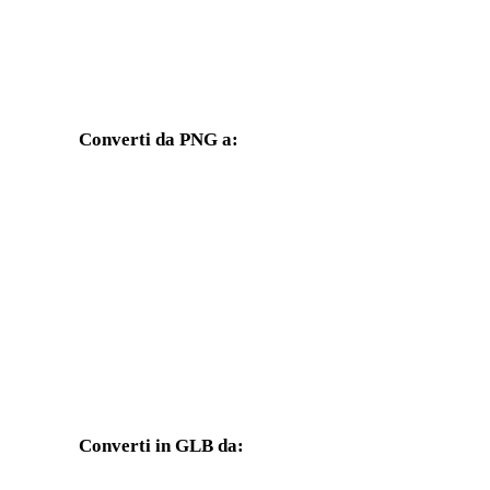
Converti da PNG a:
Altri formati di destinazione disponibili dal selettore PNG.
Da PNG a OBJ
Da PNG a FBX
Da PNG a GLTF
Da PNG a 3MF
Da PNG a 3DS
Da PNG a 3DM
Da PNG a JPG
Da PNG a JPEG
Converti in GLB da:
Altri formati sorgente il cui selettore di destinazione include GLB