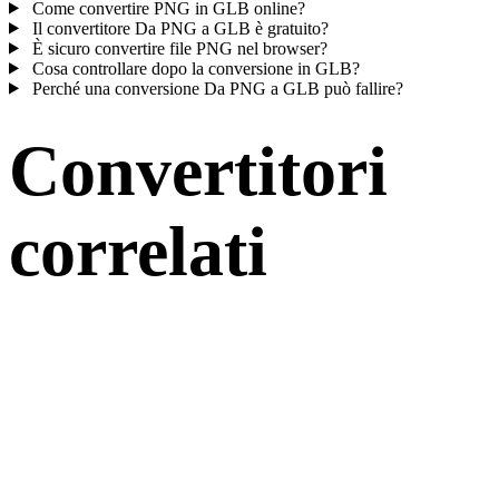
Come convertire PNG in GLB online?
Il convertitore Da PNG a GLB è gratuito?
È sicuro convertire file PNG nel browser?
Cosa controllare dopo la conversione in GLB?
Perché una conversione Da PNG a GLB può fallire?
Convertitori
correlati
Continua con flussi di conversione PNG e GLB disponibili come
pagine supportate.