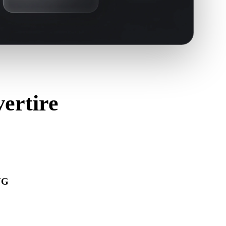
vertire
NG
ra correttamente e includa materiali, texture o dati binari