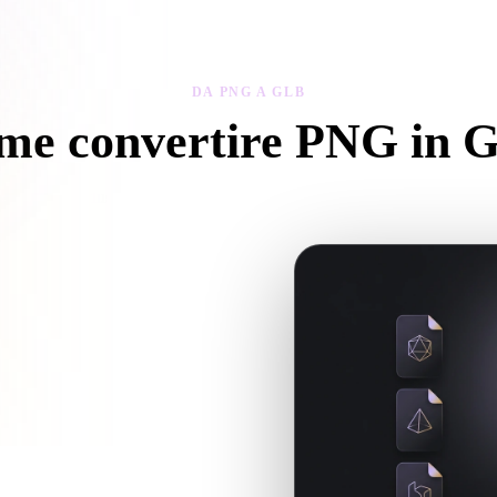
 Art
Realistic
Retro
DA PNG A GLB
me convertire PNG in 
egui questo flusso Da PNG a GLB per creare un file .GLB nel browse
 se servono file associati.
uando la conversione richiede