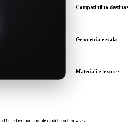
Compatibilità destin
Conferma che GLB sia accettat
destinazione.
Geometria e scala
Visualizza il risultato per co
numero previsto di oggetti.
Materiali e texture
Alcune conversioni semplifican
prima di pubblicare o conseg
sti 3D che lavorano con file modello nel browser.