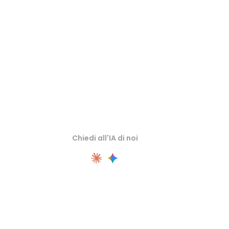
Ispeziona asset sorgente o convertiti nei visualizzatori 3D online
correlati prima di importarli nel flusso successivo.
Chiedi all'IA di noi