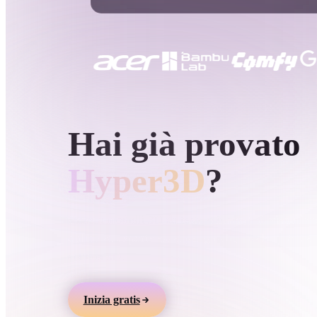
Casi D'uso
3D Printing
Animatio
NFT Creation
E-commer
Jewelry
Metaverse
Design
GENERAZIONE 3D AI DI HYPER3D
Hai già provato
Plug-In
Blender
Unity
Unreal
God
Hyper3D
?
Stili
Genera modelli 3D da testo o immagini, visualizz
online ed esporta asset per giochi, prodotti, AR e
Abstract
Anime
Cart
stampa 3D.
Hand-Painted
Industrial
Isome
Inizia gratis