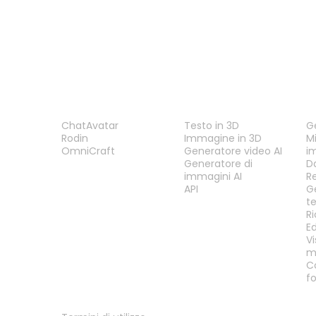
PRODOTTO
FUNZIONALITÀ
S
ChatAvatar
Testo in 3D
G
Rodin
Immagine in 3D
Mi
OmniCraft
Generatore video AI
i
Generatore di
D
immagini AI
R
API
G
t
R
E
Vi
m
C
f
LEGALE