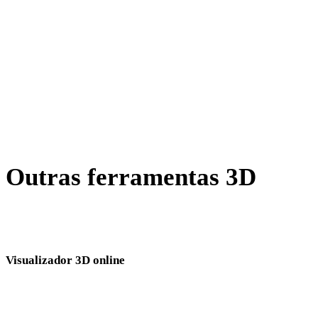
X para GLB
BLEND para GLB
JPG para GLB
JPEG para GLB
Show 7 more
Outras ferramentas 3D
Inspecione ativos de origem ou convertidos em visualizadores 3D
online relacionados antes de importar para o próximo fluxo.
Visualizador 3D online
Oito visualizadores relacionados fixos selecionados para esta página de
conversão.