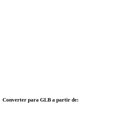
PNG para 3DS
PNG para 3DM
PNG para DXF
PNG para DWG
PNG para JPG
PNG para JPEG
PNG para WEBP
Converter para GLB a partir de:
Outros formatos de origem cujo seletor de destino inclui GLB.
OBJ para GLB