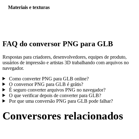
Materiais e texturas
Algumas conversões simplificam materiais ou referências externas 
textura; inspecione o resultado antes de publicar ou entregar.
FAQ do conversor PNG para GLB
Respostas para criadores, desenvolvedores, equipes de produto,
usuários de impressão e artistas 3D trabalhando com arquivos no
navegador.
Como converter PNG para GLB online?
O conversor PNG para GLB é grátis?
É seguro converter arquivos PNG no navegador?
O que verificar depois de converter para GLB?
Por que uma conversão PNG para GLB pode falhar?
Conversores relacionados
Continue com fluxos de conversão PNG e GLB publicados como
páginas compatíveis.