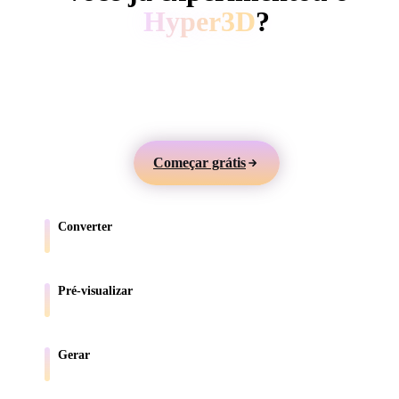
ComfyUI
Hyper3D
?
Gere modelos 3D a partir de texto ou imagens,
Estilos
visualize online e exporte ativos para jogos, produtos,
Abstract
Anime
Cartoon
Cel-Shaded
AR e impressão 3D.
Fantasy
Flat
Gothic
Hand-Painte
Começar grátis
Industrial
Isometric
Low Poly
Medieval
Converter
Minimalist
Modern
Organic
Photorealisti
Mova modelos entre formatos compatíveis com o navegador.
Pixel Art
Realistic
Retro
Stylized
Pré-visualizar
Inspecione arquivos de origem e convertidos online.
Voxel
Gerar
Crie novos ativos 3D a partir de texto ou imagens.