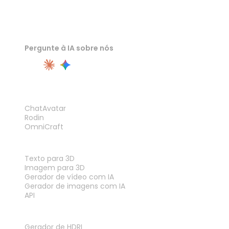
Pergunte à IA sobre nós
PRODUTO
ChatAvatar
Rodin
OmniCraft
RECURSOS
Texto para 3D
Imagem para 3D
Gerador de vídeo com IA
Gerador de imagens com IA
API
FERRAMENTAS
Gerador de HDRI