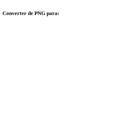
Converter de PNG para:
Outros formatos de destino disponíveis a partir do seletor PNG.
PNG para OBJ
PNG para FBX
PNG para USDZ
PNG para STL
PNG para GLTF
PNG para 3MF
PNG para PLY
PNG para DAE