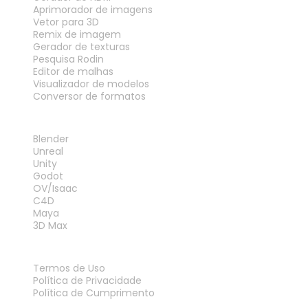
Aprimorador de imagens
Vetor para 3D
Remix de imagem
Gerador de texturas
Pesquisa Rodin
Editor de malhas
Visualizador de modelos
Conversor de formatos
PLUG-INS
Blender
Unreal
Unity
Godot
OV/Isaac
C4D
Maya
3D Max
LEGAL
Termos de Uso
Política de Privacidade
Política de Cumprimento
Fale Conosco