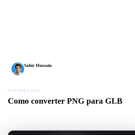
A IA 3D chegou a um novo patamar. O Rodin Gen-2.5
entrega geometria em cerca de 4 s, modelo completo em
cerca de 5 s, mais de 10 milhões de polígonos, estrutura
limpa e resultados prontos para produção.
Sabir Hussain
Entusiasta de IA e tecnologia
PNG PARA GLB
Como converter PNG para GLB
Siga este fluxo PNG para GLB para criar um arquivo .GLB no
navegador.