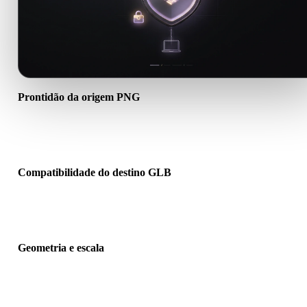
Prontidão da origem PNG
Verifique se o arquivo PNG abre corretamente e inclui materiais,
texturas ou dados binários auxiliares necessários.
Compatibilidade do destino GLB
Confirme se GLB é aceito pelo app, engine, slicer, visualizador AR
pipeline de produção de destino.
Geometria e escala
Pré-visualize o resultado para verificar escala, orientação, visibilid
da malha, normais e quantidade esperada de objetos.