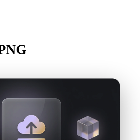
Stylized
Voxel
 PNG
r.