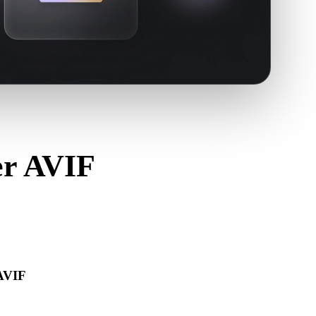
er AVIF
G.
 AVIF
bre corretamente e inclui materiais, texturas ou dados
s.