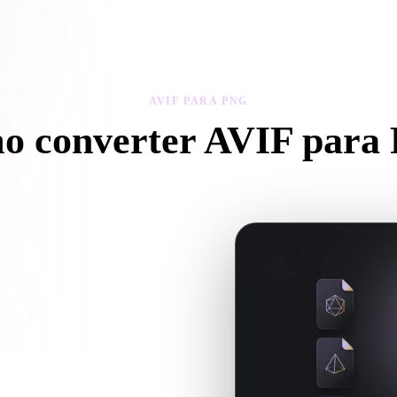
 Art
Realistic
Retro
AVIF PARA PNG
o converter AVIF para
iga este fluxo AVIF para PNG para criar um arquivo .PNG no navegado
ncia texturas ou arquivos auxiliares,
NG para o próximo fluxo 3D,