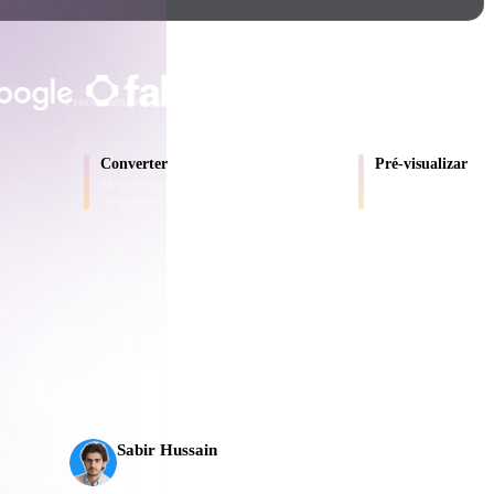
Game
n
Development
CONFIADO POR CRIADORES E EQ
ce
VR/AR
Processamento local
Sem conta obrigatória
Até 200 MB
Mechanical
Converter
Pré-visualizar
Engineering
Mova modelos entre formatos
Inspecione arquivos d
compatíveis com o navegador.
convertidos online.
ot
Maya
3DS Max
ComfyUI
A IA 3D chegou a um novo patamar. O Rodin Gen-2.5 e
completo em cerca de 5 s, mais de 10 milhões de políg
oon
Cel-Shaded
Fantasy
produção.
tric
Low Poly
Medieval
Sabir Hussain
Entusiasta de IA e tecnologia