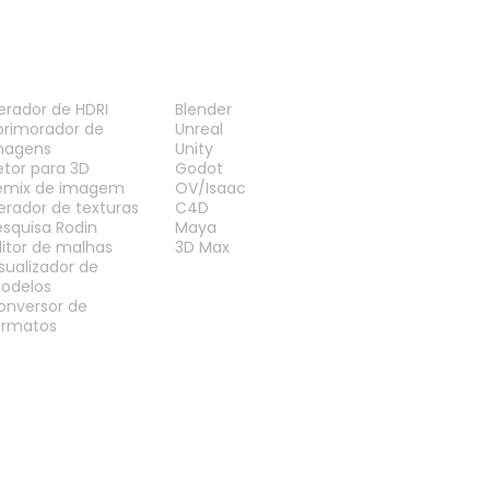
ERRAMENTAS
PLUG-INS
erador de HDRI
Blender
primorador de
Unreal
magens
Unity
etor para 3D
Godot
emix de imagem
OV/Isaac
erador de texturas
C4D
esquisa Rodin
Maya
ditor de malhas
3D Max
isualizador de
odelos
onversor de
ormatos