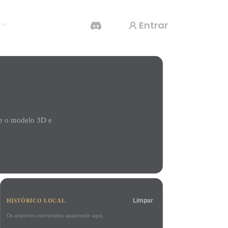
Entrar
s
Gerador De Vídeo IA
Crie vídeos a partir de texto ou imagens com
IA.
ze o modelo 3D e
Editor de Malhas 3D
Limpar
HISTÓRICO LOCAL
Os arquivos convertidos aparecerão aqui.