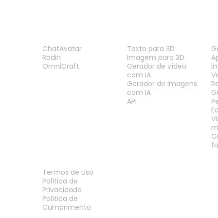
PRODUTO
RECURSOS
F
ChatAvatar
Texto para 3D
G
Rodin
Imagem para 3D
A
OmniCraft
Gerador de vídeo
i
com IA
V
Gerador de imagens
R
com IA
G
API
P
E
V
m
C
f
LEGAL
Termos de Uso
Política de
Privacidade
Política de
Cumprimento
Fale Conosco