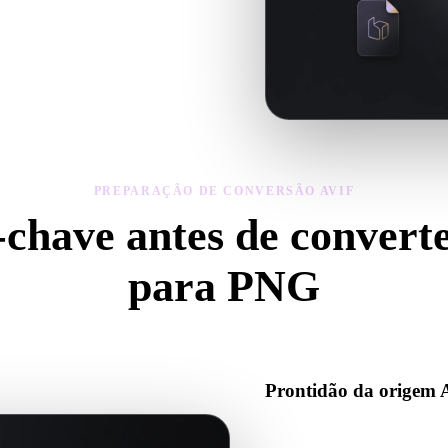
teriais do modelo convertido, depois
PREPARAÇÃO DE CONVERSÃO AVIF
-chave antes de convert
para PNG
se estas verificações para evitar surpresas ao passar de .AVIF para .PN
Prontidão da origem
Verifique se o arquivo AVIF a
binários auxiliares necessário