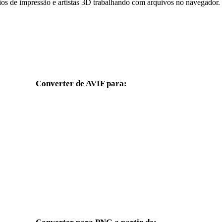
ios de impressão e artistas 3D trabalhando com arquivos no navegador.
Converter de AVIF para:
Outros formatos de destino disponíveis a partir do seletor AVIF.
AVIF para OBJ
AVIF para FBX
AVIF para GLB
AVIF para GLTF
AVIF para DAE
AVIF para 3DS
AVIF para DWG
AVIF para JPG