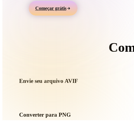
Organic
Photorealistic
Pixel
Começar grátis
Com
S
Envie seu arquivo AVIF
Escolha um arquivo .AVIF do dispositivo. Se o formato refere
envie tudo junto.
Converter para PNG
Execute a conversão no navegador para criar um arquivo .P
impressão, web, AR ou jogo.