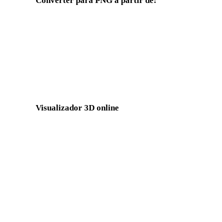
Converter para PNG a partir de:
Outros formatos de origem cujo seletor de destino inclui PNG.
JPG para PNG
JPEG para PNG
GIF para PNG
SVG para PNG
Visualizador 3D online
Oito visualizadores relacionados fixos selecionados para esta pági
Visualizador DAE
Visualizador OBJ
Visualizador 3DS
Visualizador 3MF