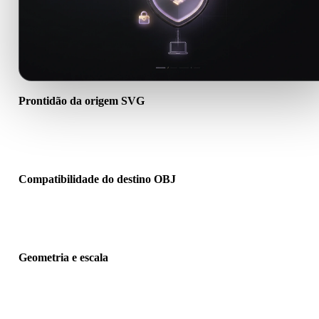
Prontidão da origem SVG
Verifique se o arquivo SVG abre corretamente e inclui materiais,
texturas ou dados binários auxiliares necessários.
Compatibilidade do destino OBJ
Confirme se OBJ é aceito pelo app, engine, slicer, visualizador AR 
pipeline de produção de destino.
Geometria e escala
Pré-visualize o resultado para verificar escala, orientação, visibilid
da malha, normais e quantidade esperada de objetos.