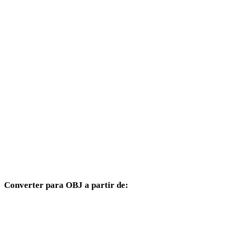
SVG para 3DS
SVG para 3DM
SVG para DXF
SVG para DWG
SVG para PNG
SVG para JPG
SVG para JPEG
SVG para WEBP
Converter para OBJ a partir de:
Outros formatos de origem cujo seletor de destino inclui OBJ.