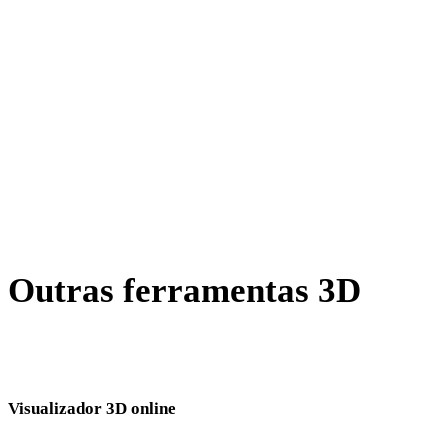
AMF para OBJ
X para OBJ
BLEND para OBJ
PNG para OBJ
JPG para OBJ
Show 7 more
Outras ferramentas 3D
Inspecione ativos de origem ou convertidos em visualizadores 3D
online relacionados antes de importar para o próximo fluxo.
Visualizador 3D online
Oito visualizadores relacionados fixos selecionados para esta página de