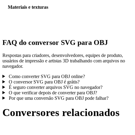
Materiais e texturas
Algumas conversões simplificam materiais ou referências externas 
textura; inspecione o resultado antes de publicar ou entregar.
FAQ do conversor SVG para OBJ
Respostas para criadores, desenvolvedores, equipes de produto,
usuários de impressão e artistas 3D trabalhando com arquivos no
navegador.
Como converter SVG para OBJ online?
O conversor SVG para OBJ é grátis?
É seguro converter arquivos SVG no navegador?
O que verificar depois de converter para OBJ?
Por que uma conversão SVG para OBJ pode falhar?
Conversores relacionados
Continue com fluxos de conversão SVG e OBJ publicados como
páginas compatíveis.