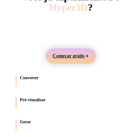
ComfyUI
Hyper3D
?
Gere modelos 3D a partir de texto ou imagens,
Estilos
visualize online e exporte ativos para jogos, produtos,
Abstract
Anime
Cartoon
Cel-Shaded
AR e impressão 3D.
Fantasy
Flat
Gothic
Hand-Painte
Começar grátis
Industrial
Isometric
Low Poly
Medieval
Converter
Minimalist
Modern
Organic
Photorealisti
Mova modelos entre formatos compatíveis com o navegador.
Pixel Art
Realistic
Retro
Stylized
Pré-visualizar
Inspecione arquivos de origem e convertidos online.
Voxel
Gerar
Crie novos ativos 3D a partir de texto ou imagens.