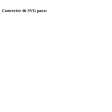
Converter de SVG para:
Outros formatos de destino disponíveis a partir do seletor SVG.
SVG para FBX
SVG para USDZ
SVG para STL
SVG para GLB
SVG para GLTF
SVG para 3MF
SVG para PLY
SVG para DAE