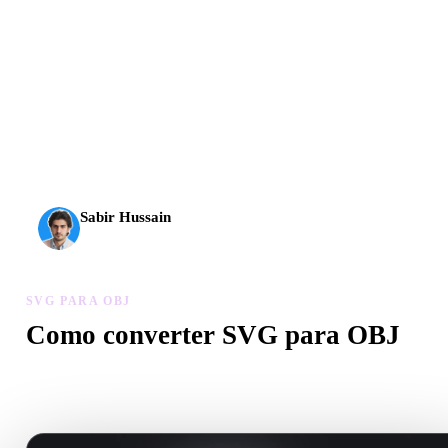
A IA 3D chegou a um novo patamar. O Rodin Gen-2.5
entrega geometria em cerca de 4 s, modelo completo em
cerca de 5 s, mais de 10 milhões de polígonos, estrutura
limpa e resultados prontos para produção.
Sabir Hussain
Entusiasta de IA e tecnologia
SVG PARA OBJ
Como converter SVG para OBJ
Siga este fluxo SVG para OBJ para criar um arquivo .OBJ no
navegador.