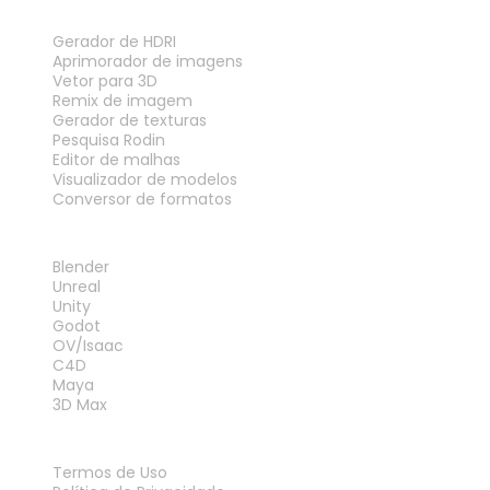
FERRAMENTAS
Gerador de HDRI
Aprimorador de imagens
Vetor para 3D
Remix de imagem
Gerador de texturas
Pesquisa Rodin
Editor de malhas
Visualizador de modelos
Conversor de formatos
PLUG-INS
Blender
Unreal
Unity
Godot
OV/Isaac
C4D
Maya
3D Max
LEGAL
Termos de Uso