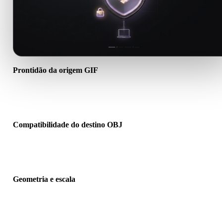
Prontidão da origem GIF
Verifique se o arquivo GIF abre corretamente e inclui materiais,
texturas ou dados binários auxiliares necessários.
Compatibilidade do destino OBJ
Confirme se OBJ é aceito pelo app, engine, slicer, visualizador AR 
pipeline de produção de destino.
Geometria e escala
Pré-visualize o resultado para verificar escala, orientação, visibilid
da malha, normais e quantidade esperada de objetos.