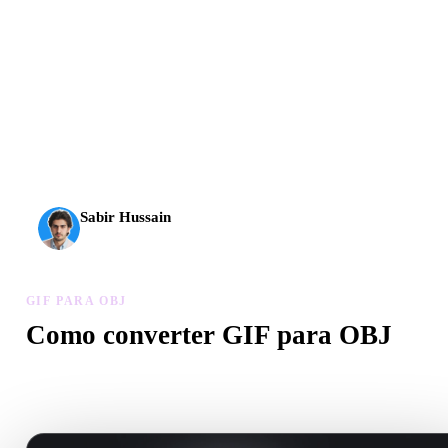
A IA 3D chegou a um novo patamar. O Rodin Gen-2.5
entrega geometria em cerca de 4 s, modelo completo em
cerca de 5 s, mais de 10 milhões de polígonos, estrutura
limpa e resultados prontos para produção.
Sabir Hussain
Entusiasta de IA e tecnologia
GIF PARA OBJ
Como converter GIF para OBJ
Siga este fluxo GIF para OBJ para criar um arquivo .OBJ no
navegador.