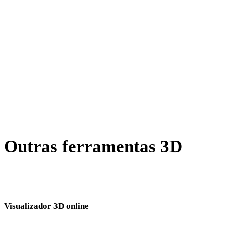
AMF para OBJ
X para OBJ
BLEND para OBJ
PNG para OBJ
JPG para OBJ
Show 7 more
Outras ferramentas 3D
Inspecione ativos de origem ou convertidos em visualizadores 3D
online relacionados antes de importar para o próximo fluxo.
Visualizador 3D online
Oito visualizadores relacionados fixos selecionados para esta página de