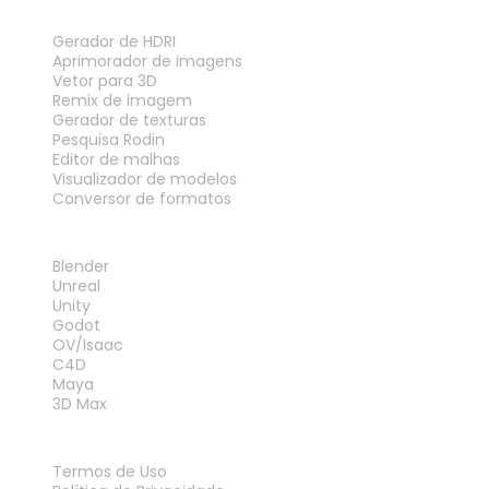
FERRAMENTAS
Gerador de HDRI
Aprimorador de imagens
Vetor para 3D
Remix de imagem
Gerador de texturas
Pesquisa Rodin
Editor de malhas
Visualizador de modelos
Conversor de formatos
PLUG-INS
Blender
Unreal
Unity
Godot
OV/Isaac
C4D
Maya
3D Max
LEGAL
Termos de Uso