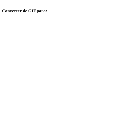
Converter de GIF para:
Outros formatos de destino disponíveis a partir do seletor GIF.
GIF para FBX
GIF para USDZ
GIF para STL
GIF para GLB
GIF para GLTF
GIF para 3MF
GIF para PLY
GIF para DAE