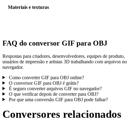
Materiais e texturas
Algumas conversões simplificam materiais ou referências externas 
textura; inspecione o resultado antes de publicar ou entregar.
FAQ do conversor GIF para OBJ
Respostas para criadores, desenvolvedores, equipes de produto,
usuários de impressão e artistas 3D trabalhando com arquivos no
navegador.
Como converter GIF para OBJ online?
O conversor GIF para OBJ é grátis?
É seguro converter arquivos GIF no navegador?
O que verificar depois de converter para OBJ?
Por que uma conversão GIF para OBJ pode falhar?
Conversores relacionados
Continue com fluxos de conversão GIF e OBJ publicados como
páginas compatíveis.