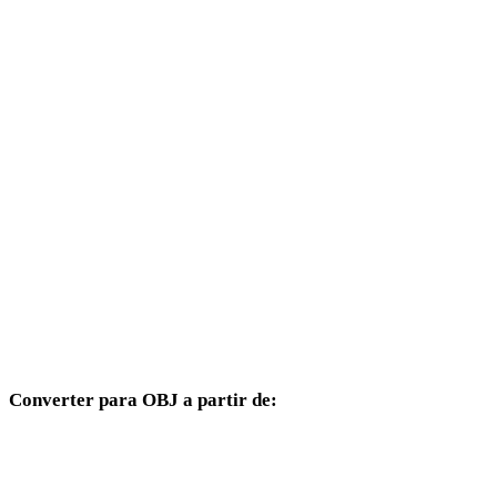
GIF para 3DS
GIF para 3DM
GIF para DXF
GIF para DWG
GIF para PNG
GIF para JPG
GIF para JPEG
GIF para WEBP
Converter para OBJ a partir de:
Outros formatos de origem cujo seletor de destino inclui OBJ.