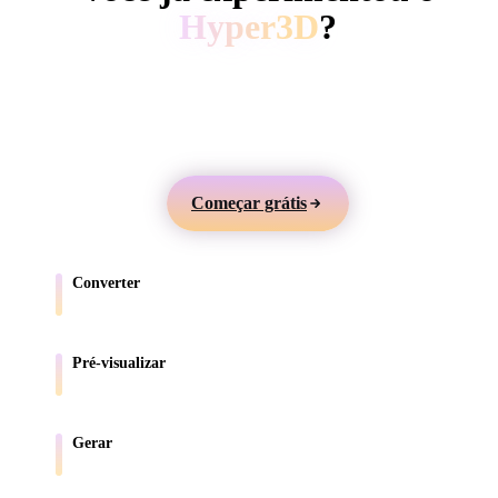
ComfyUI
Hyper3D
?
Gere modelos 3D a partir de texto ou imagens,
Estilos
visualize online e exporte ativos para jogos, produtos,
Abstract
Anime
Cartoon
Cel-Shaded
AR e impressão 3D.
Fantasy
Flat
Gothic
Hand-Painte
Começar grátis
Industrial
Isometric
Low Poly
Medieval
Converter
Minimalist
Modern
Organic
Photorealisti
Mova modelos entre formatos compatíveis com o navegador.
Pixel Art
Realistic
Retro
Stylized
Pré-visualizar
Inspecione arquivos de origem e convertidos online.
Voxel
Gerar
Crie novos ativos 3D a partir de texto ou imagens.