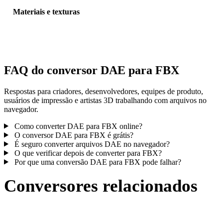
Materiais e texturas
Algumas conversões simplificam materiais ou referências externas 
textura; inspecione o resultado antes de publicar ou entregar.
FAQ do conversor DAE para FBX
Respostas para criadores, desenvolvedores, equipes de produto,
usuários de impressão e artistas 3D trabalhando com arquivos no
navegador.
Como converter DAE para FBX online?
O conversor DAE para FBX é grátis?
É seguro converter arquivos DAE no navegador?
O que verificar depois de converter para FBX?
Por que uma conversão DAE para FBX pode falhar?
Conversores relacionados
Continue com fluxos de conversão DAE e FBX publicados como
páginas compatíveis.