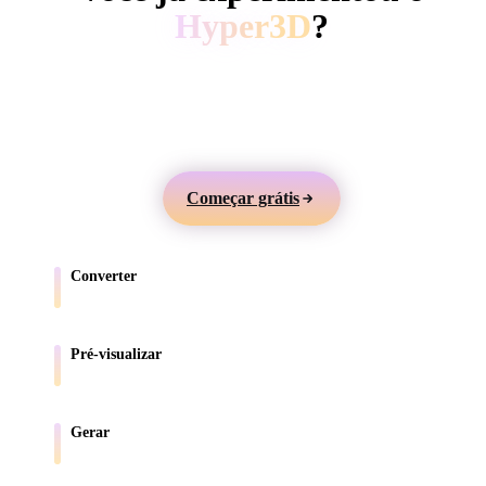
ComfyUI
Hyper3D
?
Gere modelos 3D a partir de texto ou imagens,
Estilos
visualize online e exporte ativos para jogos, produtos,
Abstract
Anime
Cartoon
Cel-Shaded
AR e impressão 3D.
Fantasy
Flat
Gothic
Hand-Painte
Começar grátis
Industrial
Isometric
Low Poly
Medieval
Converter
Minimalist
Modern
Organic
Photorealisti
Mova modelos entre formatos compatíveis com o navegador.
Pixel Art
Realistic
Retro
Stylized
Pré-visualizar
Inspecione arquivos de origem e convertidos online.
Voxel
Gerar
Crie novos ativos 3D a partir de texto ou imagens.