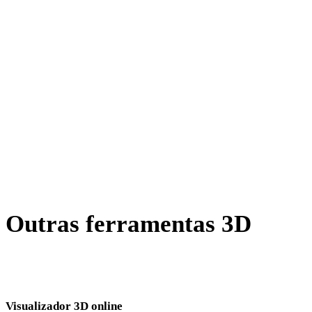
AMF para FBX
X para FBX
BLEND para FBX
PNG para FBX
JPG para FBX
JPEG para FBX
Show 7 more
Outras ferramentas 3D
Inspecione ativos de origem ou convertidos em visualizadores 3D
online relacionados antes de importar para o próximo fluxo.
Visualizador 3D online