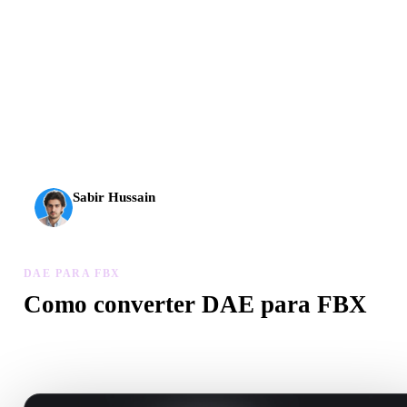
A IA 3D chegou a um novo patamar. O Rodin Gen-2.5
entrega geometria em cerca de 4 s, modelo completo em
cerca de 5 s, mais de 10 milhões de polígonos, estrutura
limpa e resultados prontos para produção.
Sabir Hussain
Entusiasta de IA e tecnologia
DAE PARA FBX
Como converter DAE para FBX
Siga este fluxo DAE para FBX para criar um arquivo .FBX no
navegador.