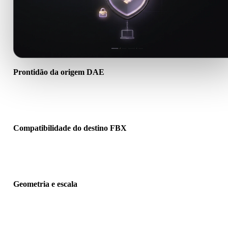
Prontidão da origem DAE
Verifique se o arquivo DAE abre corretamente e inclui materiais,
texturas ou dados binários auxiliares necessários.
Compatibilidade do destino FBX
Confirme se FBX é aceito pelo app, engine, slicer, visualizador AR
pipeline de produção de destino.
Geometria e escala
Pré-visualize o resultado para verificar escala, orientação, visibilid
da malha, normais e quantidade esperada de objetos.