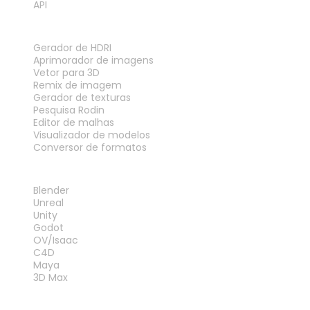
API
FERRAMENTAS
Gerador de HDRI
Aprimorador de imagens
Vetor para 3D
Remix de imagem
Gerador de texturas
Pesquisa Rodin
Editor de malhas
Visualizador de modelos
Conversor de formatos
PLUG-INS
Blender
Unreal
Unity
Godot
OV/Isaac
C4D
Maya
3D Max
LEGAL