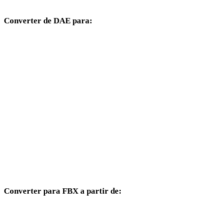
Converter de DAE para:
Outros formatos de destino disponíveis a partir do seletor DAE.
DAE para OBJ
DAE para USDZ
DAE para STL
DAE para GLB
DAE para GLTF
DAE para PLY
Converter para FBX a partir de:
Outros formatos de origem cujo seletor de destino inclui FBX.