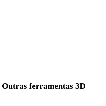
OFF para DAE
AMF para DAE
X para DAE
BLEND para DAE
PNG para DAE
JPG para DAE
JPEG para DAE
Show 7 more
Outras ferramentas 3D
Inspecione ativos de origem ou convertidos em visualizadores 3D
online relacionados antes de importar para o próximo fluxo.