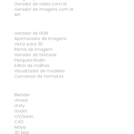
Gerador de vídeo com IA
Gerador de imagens com IA
API
FERRAMENTAS
Gerador de HDRI
Aprimorador de imagens
Vetor para 3D
Remix de imagem
Gerador de texturas
Pesquisa Rodin
Editor de malhas
Visualizador de modelos
Conversor de formatos
PLUG-INS
Blender
Unreal
Unity
Godot
OV/Isaac
C4D
Maya
3D Max