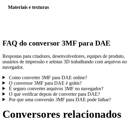
Materiais e texturas
Algumas conversões simplificam materiais ou referências externas 
textura; inspecione o resultado antes de publicar ou entregar.
FAQ do conversor 3MF para DAE
Respostas para criadores, desenvolvedores, equipes de produto,
usuários de impressão e artistas 3D trabalhando com arquivos no
navegador.
Como converter 3MF para DAE online?
O conversor 3MF para DAE é grátis?
É seguro converter arquivos 3MF no navegador?
O que verificar depois de converter para DAE?
Por que uma conversão 3MF para DAE pode falhar?
Conversores relacionados
Continue com fluxos de conversão 3MF e DAE publicados como
páginas compatíveis.