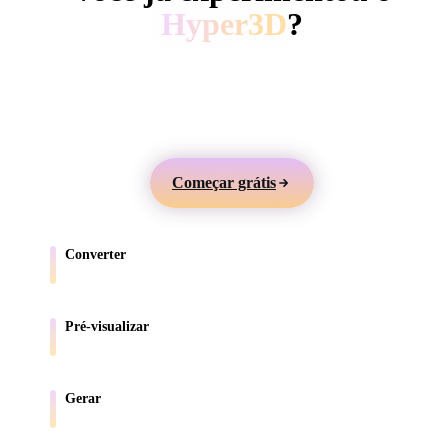
ComfyUI
Hyper3D
?
Gere modelos 3D a partir de texto ou imagens,
Estilos
visualize online e exporte ativos para jogos, produtos,
Abstract
Anime
Cartoon
Cel-Shaded
AR e impressão 3D.
Fantasy
Flat
Gothic
Hand-Painte
Começar grátis
Industrial
Isometric
Low Poly
Medieval
Converter
Minimalist
Modern
Organic
Photorealisti
Mova modelos entre formatos compatíveis com o navegador.
Pixel Art
Realistic
Retro
Stylized
Pré-visualizar
Inspecione arquivos de origem e convertidos online.
Voxel
Gerar
Crie novos ativos 3D a partir de texto ou imagens.