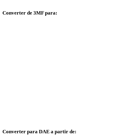
Converter de 3MF para:
Outros formatos de destino disponíveis a partir do seletor 3MF.
3MF para OBJ
3MF para FBX
3MF para USDZ
3MF para STL
3MF para GLB
3MF para GLTF
3MF para PLY
Converter para DAE a partir de: