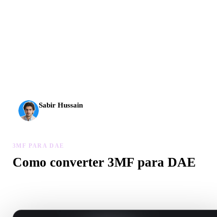
A IA 3D chegou a um novo patamar. O Rodin Gen-2.5
entrega geometria em cerca de 4 s, modelo completo em
cerca de 5 s, mais de 10 milhões de polígonos, estrutura
limpa e resultados prontos para produção.
Sabir Hussain
Entusiasta de IA e tecnologia
3MF PARA DAE
Como converter 3MF para DAE
Siga este fluxo 3MF para DAE para criar um arquivo .DAE no
navegador.