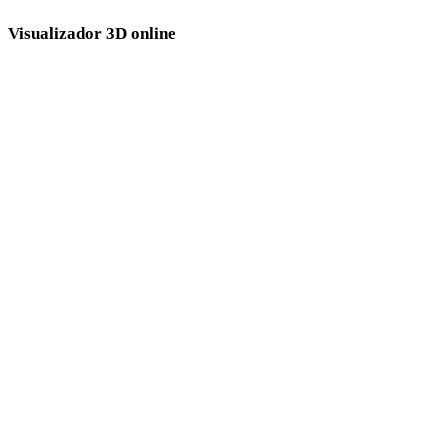
Visualizador 3D online
Oito visualizadores relacionados fixos selecionados para esta página de
conversão.
Visualizador OBJ
Visualizador GLTF
Visualizador FBX
Visualizador PLY
Visualizador DAE
Visualizador STL
Visualizador GLB
Visualizador 3DM