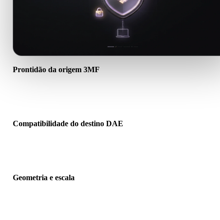
Prontidão da origem 3MF
Verifique se o arquivo 3MF abre corretamente e inclui materiais,
texturas ou dados binários auxiliares necessários.
Compatibilidade do destino DAE
Confirme se DAE é aceito pelo app, engine, slicer, visualizador AR
pipeline de produção de destino.
Geometria e escala
Pré-visualize o resultado para verificar escala, orientação, visibilid
da malha, normais e quantidade esperada de objetos.