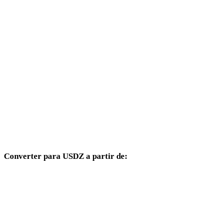
JPG para 3DS
JPG para 3DM
JPG para DXF
JPG para DWG
JPG para PNG
JPG para JPEG
JPG para WEBP
Converter para USDZ a partir de:
Outros formatos de origem cujo seletor de destino inclui USDZ.
OBJ para USDZ