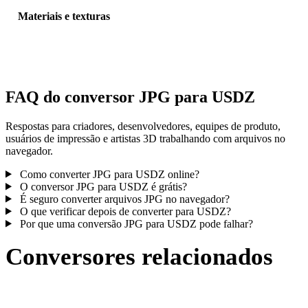
Materiais e texturas
Algumas conversões simplificam materiais ou referências externas 
textura; inspecione o resultado antes de publicar ou entregar.
FAQ do conversor JPG para USDZ
Respostas para criadores, desenvolvedores, equipes de produto,
usuários de impressão e artistas 3D trabalhando com arquivos no
navegador.
Como converter JPG para USDZ online?
O conversor JPG para USDZ é grátis?
É seguro converter arquivos JPG no navegador?
O que verificar depois de converter para USDZ?
Por que uma conversão JPG para USDZ pode falhar?
Conversores relacionados
Continue com fluxos de conversão JPG e USDZ publicados como
páginas compatíveis.