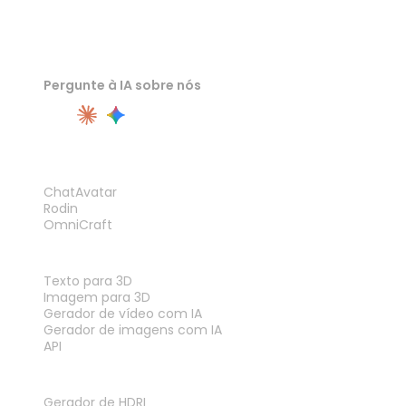
Pergunte à IA sobre nós
PRODUTO
ChatAvatar
Rodin
OmniCraft
RECURSOS
Texto para 3D
Imagem para 3D
Gerador de vídeo com IA
Gerador de imagens com IA
API
FERRAMENTAS
Gerador de HDRI