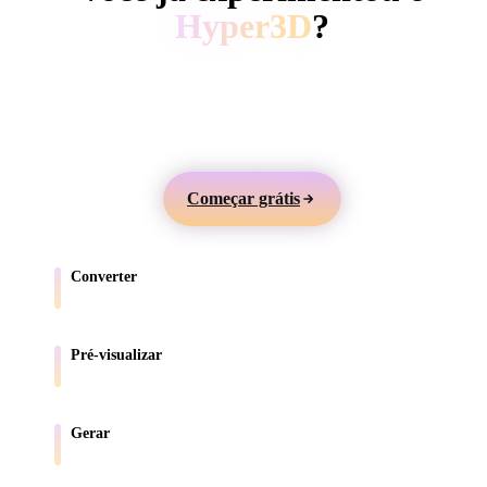
ComfyUI
Hyper3D
?
Gere modelos 3D a partir de texto ou imagens,
Estilos
visualize online e exporte ativos para jogos, produtos,
Abstract
Anime
Cartoon
Cel-Shaded
AR e impressão 3D.
Fantasy
Flat
Gothic
Hand-Painte
Começar grátis
Industrial
Isometric
Low Poly
Medieval
Converter
Minimalist
Modern
Organic
Photorealisti
Mova modelos entre formatos compatíveis com o navegador.
Pixel Art
Realistic
Retro
Stylized
Pré-visualizar
Inspecione arquivos de origem e convertidos online.
Voxel
Gerar
Crie novos ativos 3D a partir de texto ou imagens.