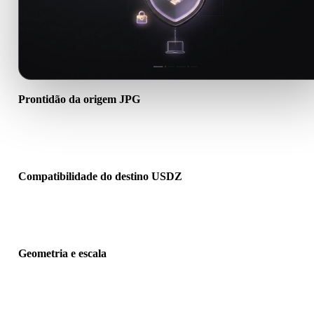
Prontidão da origem JPG
Verifique se o arquivo JPG abre corretamente e inclui materiais,
texturas ou dados binários auxiliares necessários.
Compatibilidade do destino USDZ
Confirme se USDZ é aceito pelo app, engine, slicer, visualizador A
pipeline de produção de destino.
Geometria e escala
Pré-visualize o resultado para verificar escala, orientação, visibilid
da malha, normais e quantidade esperada de objetos.