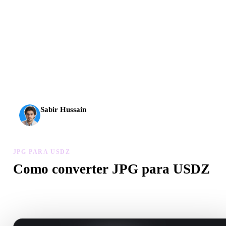
A IA 3D chegou a um novo patamar. O Rodin Gen-2.5
entrega geometria em cerca de 4 s, modelo completo em
cerca de 5 s, mais de 10 milhões de polígonos, estrutura
limpa e resultados prontos para produção.
Sabir Hussain
Entusiasta de IA e tecnologia
JPG PARA USDZ
Como converter JPG para USDZ
Siga este fluxo JPG para USDZ para criar um arquivo .USDZ no
navegador.