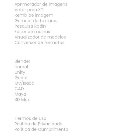
Aprimorador de imagens
Vetor para 3D
Remix de imagem
Gerador de texturas
Pesquisa Rodin
Editor de malhas
Visualizador de modelos
Conversor de formatos
PLUG-INS
Blender
Unreal
Unity
Godot
OV/Isaac
C4D
Maya
3D Max
LEGAL
Termos de Uso
Política de Privacidade
Política de Cumprimento
Fale Conosco