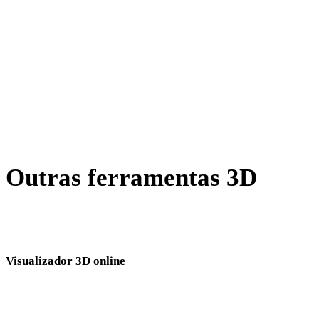
X para USDZ
BLEND para USDZ
PNG para USDZ
JPEG para USDZ
Show 7 more
Outras ferramentas 3D
Inspecione ativos de origem ou convertidos em visualizadores 3D
online relacionados antes de importar para o próximo fluxo.
Visualizador 3D online
Oito visualizadores relacionados fixos selecionados para esta página de
conversão.