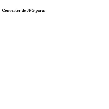
Converter de JPG para:
Outros formatos de destino disponíveis a partir do seletor JPG.
JPG para OBJ
JPG para FBX
JPG para STL
JPG para GLB
JPG para GLTF
JPG para 3MF
JPG para PLY
JPG para DAE