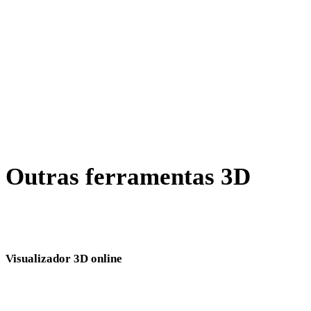
JPEG para WEBP
BMP para WEBP
GIF para WEBP
AVIF para WEBP
SVG para WEBP
Outras ferramentas 3D
Inspecione ativos de origem ou convertidos em visualizadores 3D
online relacionados antes de importar para o próximo fluxo.
Visualizador 3D online
Oito visualizadores relacionados fixos selecionados para esta página de
conversão.