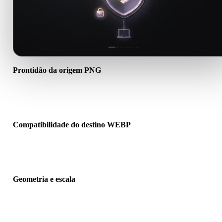
Prontidão da origem PNG
Verifique se o arquivo PNG abre corretamente e inclui materiais,
texturas ou dados binários auxiliares necessários.
Compatibilidade do destino WEBP
Confirme se WEBP é aceito pelo app, engine, slicer, visualizador A
pipeline de produção de destino.
Geometria e escala
Pré-visualize o resultado para verificar escala, orientação, visibilid
da malha, normais e quantidade esperada de objetos.