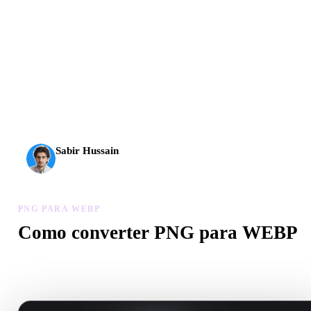
A IA 3D chegou a um novo patamar. O Rodin Gen-2.5
entrega geometria em cerca de 4 s, modelo completo em
cerca de 5 s, mais de 10 milhões de polígonos, estrutura
limpa e resultados prontos para produção.
Sabir Hussain
Entusiasta de IA e tecnologia
PNG PARA WEBP
Como converter PNG para WEBP
Siga este fluxo PNG para WEBP para criar um arquivo .WEBP no
navegador.