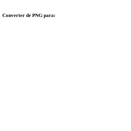
páginas compatíveis.
Converter de PNG para:
Outros formatos de destino disponíveis a partir do seletor PNG.
PNG para OBJ
PNG para FBX
PNG para USDZ
PNG para STL
PNG para GLB
PNG para GLTF
PNG para 3MF
PNG para PLY