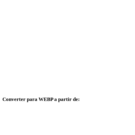
PNG para DAE
PNG para 3DS
PNG para 3DM
PNG para DXF
PNG para DWG
PNG para JPG
PNG para JPEG
Converter para WEBP a partir de:
Outros formatos de origem cujo seletor de destino inclui WEBP.
JPG para WEBP