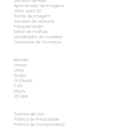
Gerador de HDRI
Aprimorador de imagens
Vetor para 3D
Remix de imagem
Gerador de texturas
Pesquisa Rodin
Editor de malhas
Visualizador de modelos
Conversor de formatos
PLUG-INS
Blender
Unreal
Unity
Godot
OV/Isaac
C4D
Maya
3D Max
LEGAL
Termos de Uso
Política de Privacidade
Política de Cumprimento
Fale Conosco