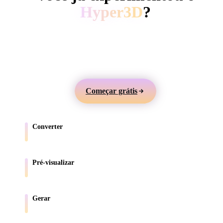
ComfyUI
Hyper3D
?
Gere modelos 3D a partir de texto ou imagens,
Estilos
visualize online e exporte ativos para jogos, produtos,
Abstract
Anime
Cartoon
Cel-Shaded
AR e impressão 3D.
Fantasy
Flat
Gothic
Hand-Painte
Começar grátis
Industrial
Isometric
Low Poly
Medieval
Converter
Minimalist
Modern
Organic
Photorealisti
Mova modelos entre formatos compatíveis com o navegador.
Pixel Art
Realistic
Retro
Stylized
Pré-visualizar
Inspecione arquivos de origem e convertidos online.
Voxel
Gerar
Crie novos ativos 3D a partir de texto ou imagens.