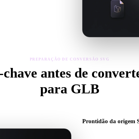
eometria, materiais, escala e
PREPARAÇÃO DE CONVERSÃO SVG
-chave antes de conver
para GLB
se estas verificações para evitar surpresas ao passar de .SVG para .GL
Prontidão da origem
Verifique se o arquivo SVG ab
binários auxiliares necessário