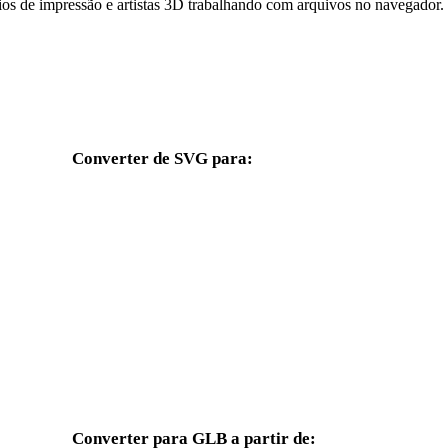
ios de impressão e artistas 3D trabalhando com arquivos no navegador.
Converter de SVG para:
Outros formatos de destino disponíveis a partir do seletor SVG.
SVG para OBJ
SVG para FBX
SVG para GLTF
SVG para 3MF
SVG para 3DS
SVG para 3DM
SVG para PNG
SVG para JPG
Converter para GLB a partir de: