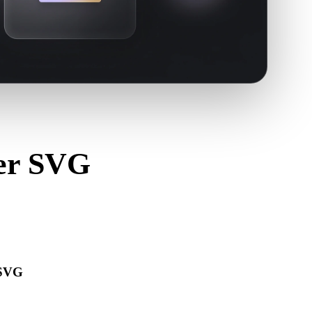
ter SVG
B.
 SVG
re corretamente e inclui materiais, texturas ou dados
s.