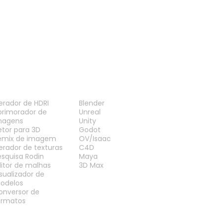
Visualizador STL
Visualizador 3DM
ERRAMENTAS
PLUG-INS
erador de HDRI
Blender
primorador de
Unreal
magens
Unity
etor para 3D
Godot
emix de imagem
OV/Isaac
erador de texturas
C4D
esquisa Rodin
Maya
ditor de malhas
3D Max
isualizador de
odelos
onversor de
ormatos