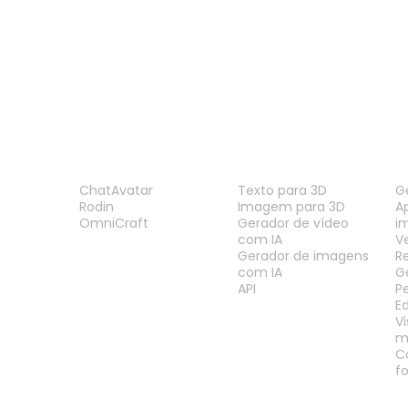
Visualizador FBX
Visualizador GLTF
PRODUTO
RECURSOS
F
ChatAvatar
Texto para 3D
G
Rodin
Imagem para 3D
A
OmniCraft
Gerador de vídeo
i
com IA
V
Gerador de imagens
R
com IA
G
API
P
E
V
m
C
f
LEGAL