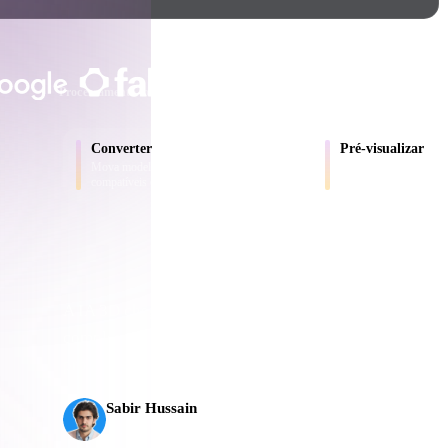
Game
n
Development
CONFIADO POR CRIADORES E EQ
ce
VR/AR
Processamento local
Sem conta obrigatória
Até 200 MB
Mechanical
Converter
Pré-visualizar
Engineering
Mova modelos entre formatos
Inspecione arquivos d
compatíveis com o navegador.
convertidos online.
ot
Maya
3DS Max
ComfyUI
A IA 3D chegou a um novo patamar. O Rodin Gen-2.5 e
completo em cerca de 5 s, mais de 10 milhões de políg
oon
Cel-Shaded
Fantasy
produção.
tric
Low Poly
Medieval
Sabir Hussain
Entusiasta de IA e tecnologia