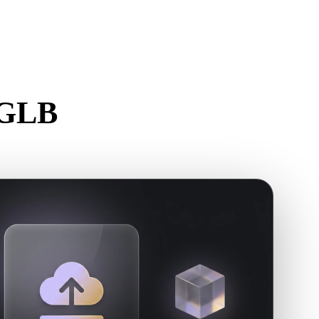
Stylized
Voxel
 GLB
r.