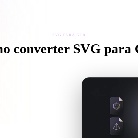
 Art
Realistic
Retro
SVG PARA GLB
o converter SVG para
iga este fluxo SVG para GLB para criar um arquivo .GLB no navegado
 se arquivos auxiliares são
3D quando a conversão exigir