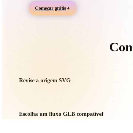
Organic
Photorealistic
Pixel
Começar grátis
Com
S
Revise a origem SVG
Verifique se o ativo SVG está pronto para o fluxo de destino e
necessários.
Escolha um fluxo GLB compatível
Use links de conversores relacionados ou continue no Hyper
geração por IA ou exportação.