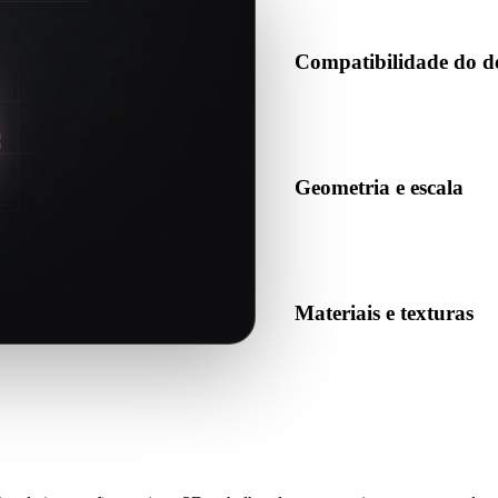
Compatibilidade do d
Confirme se GLB é aceito pel
produção de destino.
Geometria e escala
Pré-visualize o resultado para
quantidade esperada de objet
Materiais e texturas
Algumas conversões simplific
o resultado antes de publicar