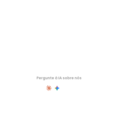
Inspecione ativos de origem ou convertidos em visualizadores 3D
online relacionados antes de importar para o próximo fluxo.
Pergunte à IA sobre nós