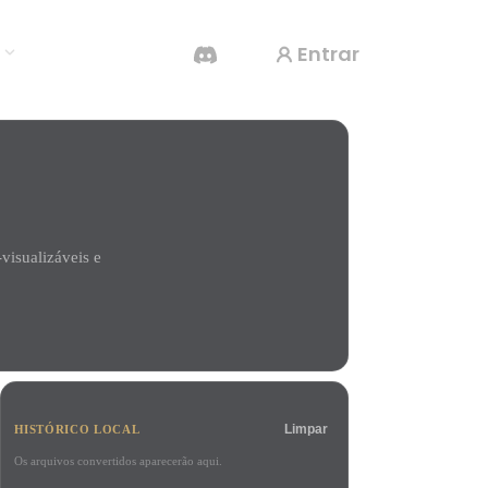
Entrar
s
Gerador De Vídeo IA
Crie vídeos a partir de texto ou imagens com
IA.
isualizáveis e
Editor de Malhas 3D
Limpar
HISTÓRICO LOCAL
Os arquivos convertidos aparecerão aqui.