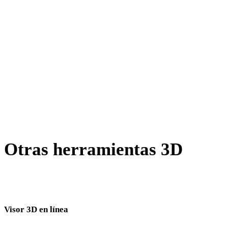
AMF a GLB
X a GLB
BLEND a GLB
PNG a GLB
JPG a GLB
Show 7 more
Otras herramientas 3D
Inspecciona recursos de origen o convertidos en visores 3D
relacionados antes de importarlos al siguiente flujo.
Visor 3D en línea
Ocho visores relacionados fijos seleccionados para esta página de conversión.