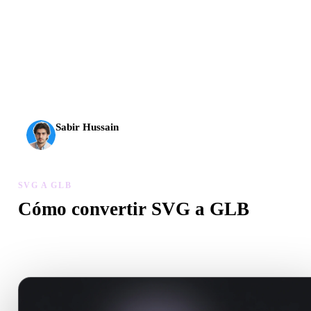
La IA 3D alcanzó un nuevo nivel. Rodin Gen-2.5 genera
geometría en unos 4 s, el modelo completo en unos 5 s, más
de 10 M de polígonos, estructura limpia y resultados listos
para producción.
Sabir Hussain
Entusiasta de IA y tecnología
SVG A GLB
Cómo convertir SVG a GLB
Sigue este flujo SVG a GLB para crear un archivo .GLB en el
navegador.