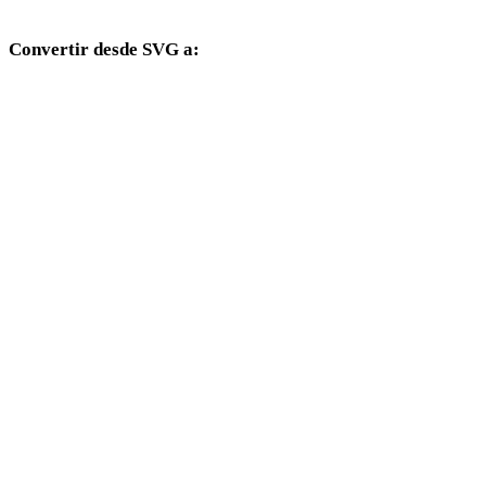
Convertir desde SVG a:
Otros formatos de destino disponibles desde el selector SVG.
SVG a OBJ
SVG a FBX
SVG a USDZ
SVG a STL
SVG a GLTF
SVG a 3MF
SVG a PLY
SVG a DAE