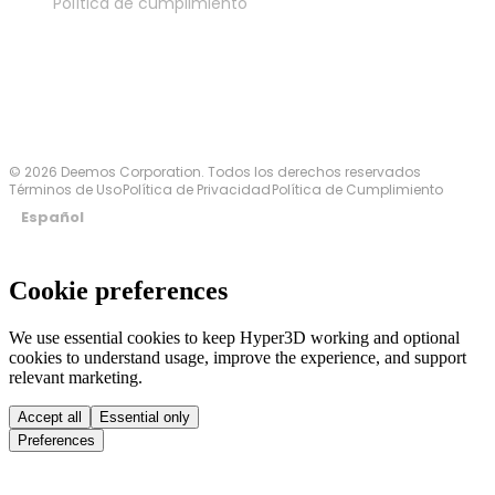
Política de cumplimiento
Contáctanos
© 2026 Deemos Corporation. Todos los derechos reservados
Términos de Uso
Política de Privacidad
Política de Cumplimiento
Español
Cookie preferences
We use essential cookies to keep Hyper3D working and optional
cookies to understand usage, improve the experience, and support
relevant marketing.
Accept all
Essential only
Preferences