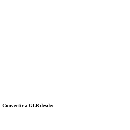
SVG a 3DS
SVG a 3DM
SVG a DXF
SVG a DWG
SVG a PNG
SVG a JPG
SVG a JPEG
SVG a WEBP
Convertir a GLB desde:
Otros formatos de origen cuyo selector de destino incluye GLB.