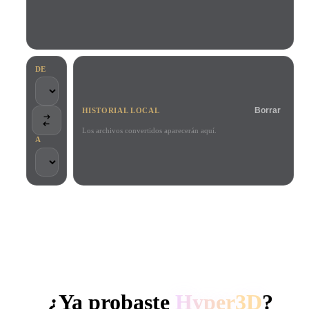
Casos De Uso
Remix de imagen IA
Generador HDRI IA
Editor de mallas
3D Printing
Animation
Mejorador de imagen IA
Buscador de modelos 3D
Game
Automotive
Generador de texturas IA
Convertidor SVG a 3D
Development
Design
DE
NFT Creation
E-commerce
Borrar
HISTORIAL LOCAL
Character
VR/AR
Design
Los archivos convertidos aparecerán aquí.
A
Metaverse
Jewelry Design
Mechanical
Engineering
CONFIADO POR CREADORES Y EQUIPOS
Plug-Ins
Procesamiento local
Sin cuenta obligatoria
Hasta 200 MB
Blender
Unity
Unreal
GENERACIÓN 3D CON IA DE HYPER3D
Godot
Maya
3DS Max
¿Ya probaste
Hyper3D
?