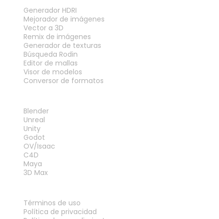
HERRAMIENTAS
Generador HDRI
Mejorador de imágenes
Vector a 3D
Remix de imágenes
Generador de texturas
Búsqueda Rodin
Editor de mallas
Visor de modelos
Conversor de formatos
PLUGINS
Blender
Unreal
Unity
Godot
OV/Isaac
C4D
Maya
3D Max
LEGAL
Términos de uso
Política de privacidad