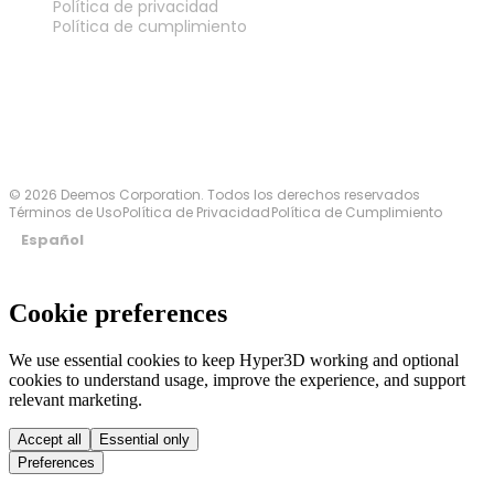
Política de privacidad
Política de cumplimiento
Contáctanos
© 2026 Deemos Corporation. Todos los derechos reservados
Términos de Uso
Política de Privacidad
Política de Cumplimiento
Español
Cookie preferences
We use essential cookies to keep Hyper3D working and optional
cookies to understand usage, improve the experience, and support
relevant marketing.
Accept all
Essential only
Preferences