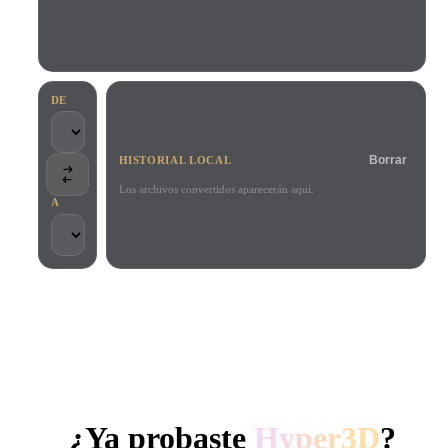
Casos De Uso
Remix de imagen IA
Generador HDRI IA
Editor de mallas
3D Printing
Animation
Mejorador de imagen IA
Buscador de modelos 3D
Game
Automotive
Generador de texturas IA
Convertidor SVG a 3D
Development
Design
DE
NFT Creation
E-commerce
Borrar
HISTORIAL LOCAL
Character
VR/AR
Design
Los archivos convertidos aparecerán aquí.
A
Metaverse
Jewelry Design
Mechanical
Engineering
CONFIADO POR CREADORES Y EQUIPOS
Plug-Ins
Procesamiento local
Sin cuenta obligatoria
Hasta 200 MB
Blender
Unity
Unreal
GENERACIÓN 3D CON IA DE HYPER3D
Godot
Maya
3DS Max
¿Ya probaste
Hyper3D
?