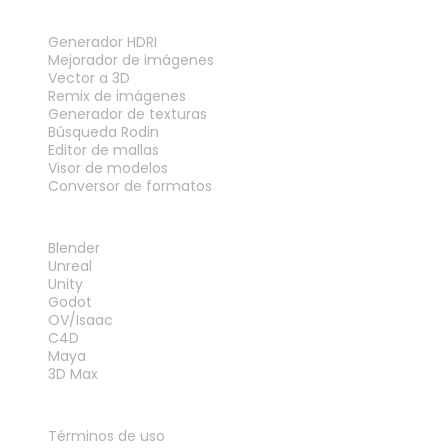
HERRAMIENTAS
Generador HDRI
Mejorador de imágenes
Vector a 3D
Remix de imágenes
Generador de texturas
Búsqueda Rodin
Editor de mallas
Visor de modelos
Conversor de formatos
PLUGINS
Blender
Unreal
Unity
Godot
OV/Isaac
C4D
Maya
3D Max
LEGAL
Términos de uso