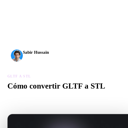
La IA 3D alcanzó un nuevo nivel. Rodin Gen-2.5 genera
geometría en unos 4 s, el modelo completo en unos 5 s, más
de 10 M de polígonos, estructura limpia y resultados listos
para producción.
Sabir Hussain
Entusiasta de IA y tecnología
GLTF A STL
Cómo convertir GLTF a STL
Sigue este flujo GLTF a STL para crear un archivo .STL en el
navegador.