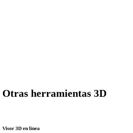
X a STL
BLEND a STL
GCODE a STL
PNG a STL
JPG a STL
Show 8 more
Otras herramientas 3D
Inspecciona recursos de origen o convertidos en visores 3D
relacionados antes de importarlos al siguiente flujo.
Visor 3D en línea