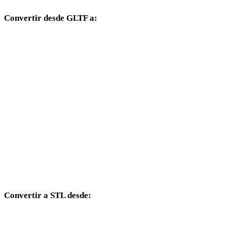
Convertir desde GLTF a:
Otros formatos de destino disponibles desde el selector GLTF.
GLTF a OBJ
GLTF a FBX
GLTF a USDZ
GLTF a GLB
GLTF a PLY
GLTF a DAE
Convertir a STL desde:
Otros formatos de origen cuyo selector de destino incluye STL.