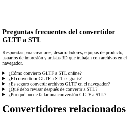
Algunas conversiones simplifican materiales o referencias externas
texturas; revisa el resultado antes de publicar o entregar.
Preguntas frecuentes del convertidor
GLTF a STL
Respuestas para creadores, desarrolladores, equipos de producto,
usuarios de impresión y artistas 3D que trabajan con archivos en el
navegador.
¿Cómo convierto GLTF a STL online?
¿El convertidor GLTF a STL es gratis?
¿Es seguro convertir archivos GLTF en el navegador?
¿Qué debo revisar después de convertir a STL?
¿Por qué puede fallar una conversión GLTF a STL?
Convertidores relacionados
Continúa con flujos de conversión GLTF y STL publicados como
páginas compatibles.