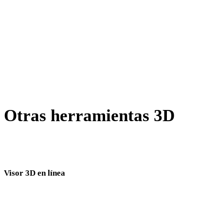
TIFF a 3MF
GIF a 3MF
AVIF a 3MF
SVG a 3MF
Otras herramientas 3D
Inspecciona recursos de origen o convertidos en visores 3D
relacionados antes de importarlos al siguiente flujo.
Visor 3D en línea
Ocho visores relacionados fijos seleccionados para esta página de conversión.
Visor GLTF