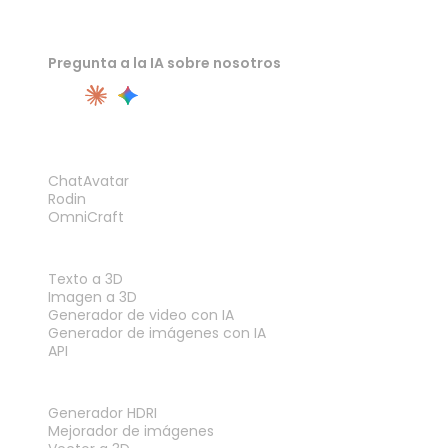
Pregunta a la IA sobre nosotros
PRODUCTO
ChatAvatar
Rodin
OmniCraft
FUNCIONES
Texto a 3D
Imagen a 3D
Generador de video con IA
Generador de imágenes con IA
API
HERRAMIENTAS
Generador HDRI
Mejorador de imágenes