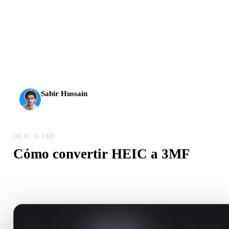
La IA 3D alcanzó un nuevo nivel. Rodin Gen-2.5 genera
geometría en unos 4 s, el modelo completo en unos 5 s, más
de 10 M de polígonos, estructura limpia y resultados listos
para producción.
Sabir Hussain
Entusiasta de IA y tecnología
HEIC A 3MF
Cómo convertir HEIC a 3MF
Sigue este flujo HEIC a 3MF para crear un archivo .3MF en el
navegador.