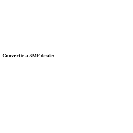
HEIC a 3DS
HEIC a 3DM
HEIC a DXF
HEIC a DWG
Convertir a 3MF desde:
Otros formatos de origen cuyo selector de destino incluye 3MF.
PNG a 3MF
JPG a 3MF
JPEG a 3MF
WEBP a 3MF
BMP a 3MF