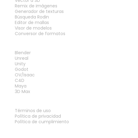
Vector a 3D
Remix de imágenes
Generador de texturas
Búsqueda Rodin
Editor de mallas
Visor de modelos
Conversor de formatos
PLUGINS
Blender
Unreal
Unity
Godot
OV/Isaac
C4D
Maya
3D Max
LEGAL
Términos de uso
Política de privacidad
Política de cumplimiento
Contáctanos