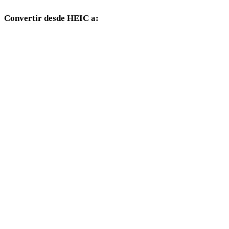
Convertir desde HEIC a:
Otros formatos de destino disponibles desde el selector HEIC.
HEIC a OBJ
HEIC a FBX
HEIC a USDZ
HEIC a STL
HEIC a GLB
HEIC a GLTF
HEIC a PLY
HEIC a DAE