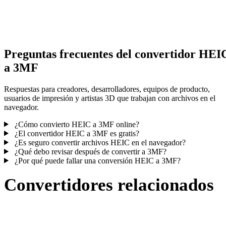
Algunas conversiones simplifican materiales o referencias externas
texturas; revisa el resultado antes de publicar o entregar.
Preguntas frecuentes del convertidor HEI
a 3MF
Respuestas para creadores, desarrolladores, equipos de producto,
usuarios de impresión y artistas 3D que trabajan con archivos en el
navegador.
¿Cómo convierto HEIC a 3MF online?
¿El convertidor HEIC a 3MF es gratis?
¿Es seguro convertir archivos HEIC en el navegador?
¿Qué debo revisar después de convertir a 3MF?
¿Por qué puede fallar una conversión HEIC a 3MF?
Convertidores relacionados
Continúa con flujos de conversión HEIC y 3MF publicados como
páginas compatibles.