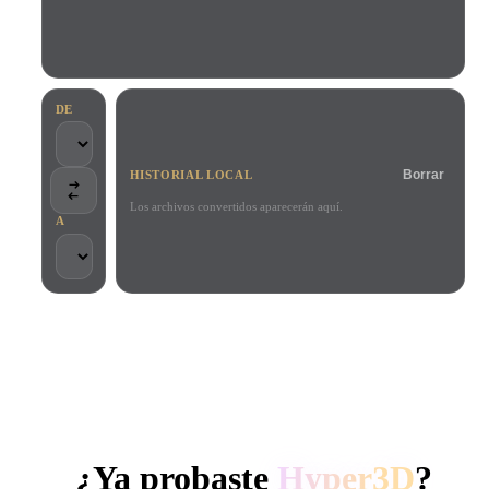
Casos De Uso
Remix de imagen IA
Generador HDRI IA
Editor de mallas
3D Printing
Animation
Mejorador de imagen IA
Buscador de modelos 3D
Game
Automotive
Generador de texturas IA
Convertidor SVG a 3D
Development
Design
DE
NFT Creation
E-commerce
Borrar
HISTORIAL LOCAL
Character
VR/AR
Design
Los archivos convertidos aparecerán aquí.
A
Metaverse
Jewelry Design
Mechanical
Engineering
CONFIADO POR CREADORES Y EQUIPOS
Plug-Ins
Procesamiento local
Sin cuenta obligatoria
Hasta 200 MB
Blender
Unity
Unreal
GENERACIÓN 3D CON IA DE HYPER3D
Godot
Maya
3DS Max
¿Ya probaste
Hyper3D
?