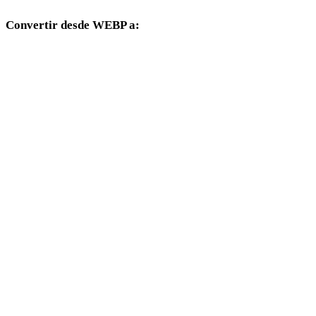
Convertir desde WEBP a:
Otros formatos de destino disponibles desde el selector WEBP.
WEBP a OBJ
WEBP a FBX
WEBP a USDZ
WEBP a STL
WEBP a GLB
WEBP a GLTF
WEBP a 3MF
WEBP a PLY