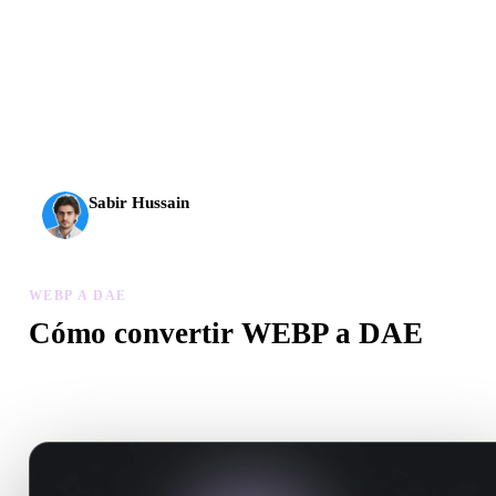
La IA 3D alcanzó un nuevo nivel. Rodin Gen-2.5 genera
geometría en unos 4 s, el modelo completo en unos 5 s, más
de 10 M de polígonos, estructura limpia y resultados listos
para producción.
Sabir Hussain
Entusiasta de IA y tecnología
WEBP A DAE
Cómo convertir WEBP a DAE
Sigue este flujo WEBP a DAE para crear un archivo .DAE en el
navegador.