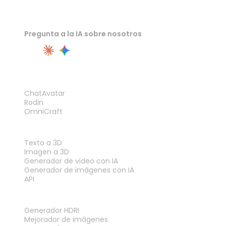
Pregunta a la IA sobre nosotros
PRODUCTO
ChatAvatar
Rodin
OmniCraft
FUNCIONES
Texto a 3D
Imagen a 3D
Generador de video con IA
Generador de imágenes con IA
API
HERRAMIENTAS
Generador HDRI
Mejorador de imágenes