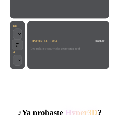
Casos De Uso
Remix de imagen IA
Generador HDRI IA
Editor de mallas
3D Printing
Animation
Mejorador de imagen IA
Buscador de modelos 3D
Game
Automotive
Generador de texturas IA
Convertidor SVG a 3D
Development
Design
DE
NFT Creation
E-commerce
Borrar
HISTORIAL LOCAL
Character
VR/AR
Design
Los archivos convertidos aparecerán aquí.
A
Metaverse
Jewelry Design
Mechanical
Engineering
CONFIADO POR CREADORES Y EQUIPOS
Plug-Ins
Procesamiento local
Sin cuenta obligatoria
Hasta 200 MB
Blender
Unity
Unreal
GENERACIÓN 3D CON IA DE HYPER3D
Godot
Maya
3DS Max
¿Ya probaste
Hyper3D
?