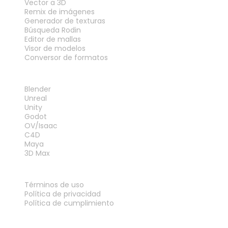
Vector a 3D
Remix de imágenes
Generador de texturas
Búsqueda Rodin
Editor de mallas
Visor de modelos
Conversor de formatos
PLUGINS
Blender
Unreal
Unity
Godot
OV/Isaac
C4D
Maya
3D Max
LEGAL
Términos de uso
Política de privacidad
Política de cumplimiento
Contáctanos