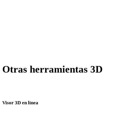
X a DAE
BLEND a DAE
PNG a DAE
JPG a DAE
Show 7 more
Otras herramientas 3D
Inspecciona recursos de origen o convertidos en visores 3D
relacionados antes de importarlos al siguiente flujo.
Visor 3D en línea
Ocho visores relacionados fijos seleccionados para esta página de conversión.
Visor GLTF