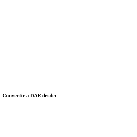
WEBP a 3DS
WEBP a 3DM
WEBP a DXF
WEBP a DWG
WEBP a PNG
WEBP a JPG
WEBP a JPEG
Convertir a DAE desde:
Otros formatos de origen cuyo selector de destino incluye DAE.
OBJ a DAE
FBX a DAE