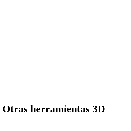
JPG a 3MF
JPEG a 3MF
BMP a 3MF
TIFF a 3MF
GIF a 3MF
HEIC a 3MF
AVIF a 3MF
SVG a 3MF
Otras herramientas 3D
Inspecciona recursos de origen o convertidos en visores 3D
relacionados antes de importarlos al siguiente flujo.