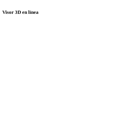
Visor 3D en línea
Ocho visores relacionados fijos seleccionados para esta página de conversión.
Visor FBX
Visor STL
Visor 3DM
Visor 3MF
Visor 3DS
Visor PLY
Visor USDZ
Visor GLB