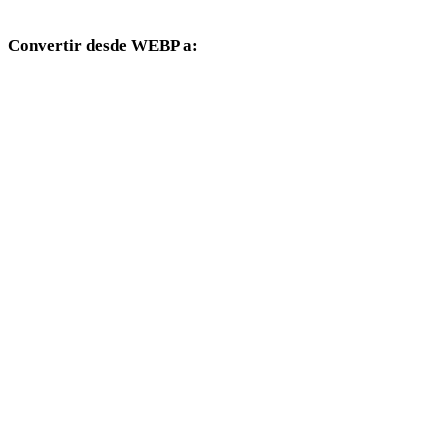
Convertir desde WEBP a:
Otros formatos de destino disponibles desde el selector WEBP.
WEBP a OBJ
WEBP a FBX
WEBP a USDZ
WEBP a STL
WEBP a GLB
WEBP a GLTF
WEBP a PLY
WEBP a DAE