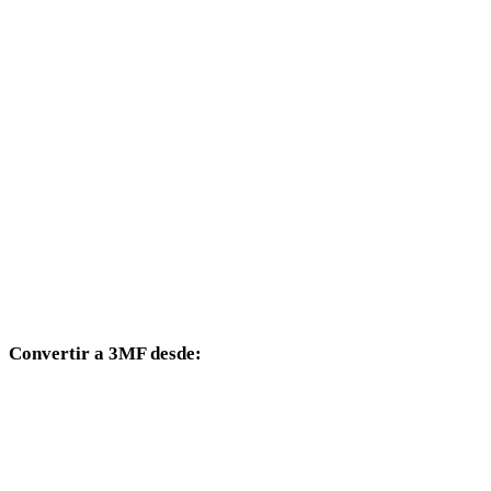
WEBP a 3DS
WEBP a 3DM
WEBP a DXF
WEBP a DWG
WEBP a PNG
WEBP a JPG
WEBP a JPEG
Convertir a 3MF desde:
Otros formatos de origen cuyo selector de destino incluye 3MF.
PNG a 3MF