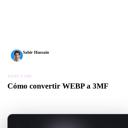
La IA 3D alcanzó un nuevo nivel. Rodin Gen-2.5 genera
geometría en unos 4 s, el modelo completo en unos 5 s, más
de 10 M de polígonos, estructura limpia y resultados listos
para producción.
Sabir Hussain
Entusiasta de IA y tecnología
WEBP A 3MF
Cómo convertir WEBP a 3MF
Sigue este flujo WEBP a 3MF para crear un archivo .3MF en el
navegador.