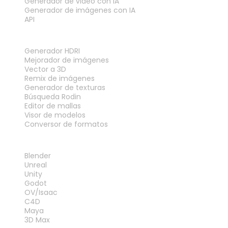
Generador de video con IA
Generador de imágenes con IA
API
HERRAMIENTAS
Generador HDRI
Mejorador de imágenes
Vector a 3D
Remix de imágenes
Generador de texturas
Búsqueda Rodin
Editor de mallas
Visor de modelos
Conversor de formatos
PLUGINS
Blender
Unreal
Unity
Godot
OV/Isaac
C4D
Maya
3D Max