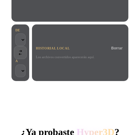
Casos De Uso
Remix de imagen IA
Generador HDRI IA
Editor de mallas
3D Printing
Animation
Mejorador de imagen IA
Buscador de modelos 3D
Game
Automotive
Generador de texturas IA
Convertidor SVG a 3D
Development
Design
DE
NFT Creation
E-commerce
Borrar
HISTORIAL LOCAL
Character
VR/AR
Design
Los archivos convertidos aparecerán aquí.
A
Metaverse
Jewelry Design
Mechanical
Engineering
CONFIADO POR CREADORES Y EQUIPOS
Plug-Ins
Procesamiento local
Sin cuenta obligatoria
Hasta 200 MB
Blender
Unity
Unreal
GENERACIÓN 3D CON IA DE HYPER3D
Godot
Maya
3DS Max
¿Ya probaste
Hyper3D
?