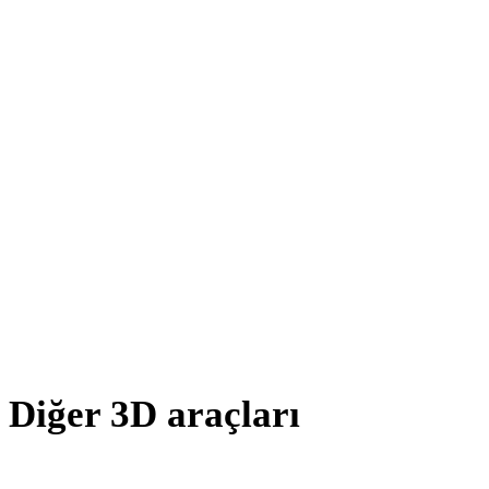
JPG - 3MF
JPEG - 3MF
BMP - 3MF
TIFF - 3MF
GIF - 3MF
HEIC - 3MF
AVIF - 3MF
SVG - 3MF
Diğer 3D araçları
Kaynak veya dönüştürülmüş varlıkları sonraki iş akışınıza aktarmada