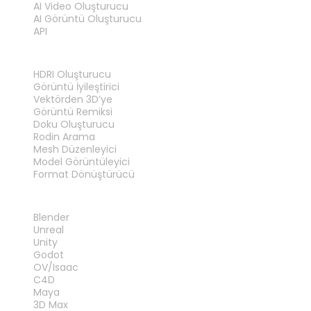
AI Video Oluşturucu
AI Görüntü Oluşturucu
API
ARAÇLAR
HDRI Oluşturucu
Görüntü İyileştirici
Vektörden 3D’ye
Görüntü Remiksi
Doku Oluşturucu
Rodin Arama
Mesh Düzenleyici
Model Görüntüleyici
Format Dönüştürücü
EKLENTILER
Blender
Unreal
Unity
Godot
OV/Isaac
C4D
Maya
3D Max