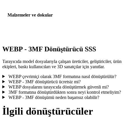
Malzemeler ve dokular
Bazı dönüşümler malzemeleri veya harici doku referanslarını
basitleştirir; yayınlamadan veya teslim etmeden önce sonucu incele
WEBP - 3MF Dönüştürücü SSS
Tarayıcıda model dosyalarıyla çalışan üreticiler, geliştiriciler, ürün
ekipleri, baskı kullanıcıları ve 3D sanatçılar için yanıtlar.
WEBP çevrimiçi olarak 3MF formatına nasıl dönüştürülür?
WEBP - 3MF dönüştürücü ücretsiz mi?
WEBP dosyalarını tarayıcıda dönüştürmek güvenli mi?
3MF formatına dönüştürdükten sonra neyi kontrol etmeliyim?
WEBP - 3MF dönüşümü neden başarısız olabilir?
İlgili dönüştürücüler
Desteklenen dönüştürücü sayfaları olarak çalışan WEBP ve 3MF