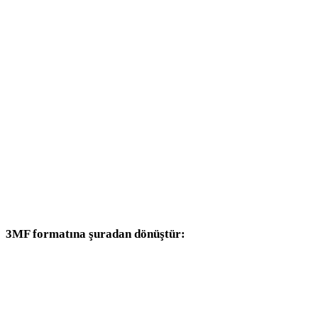
WEBP - 3DS
WEBP - 3DM
WEBP - DXF
WEBP - DWG
WEBP - PNG
WEBP - JPG
WEBP - JPEG
3MF formatına şuradan dönüştür:
Hedef seçicisinde 3MF bulunan diğer kaynak formatlar.
PNG - 3MF