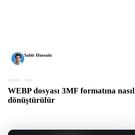
AI 3D yeni bir eşiğe ulaştı. Rodin Gen-2.5 yaklaşık 4
saniyede geometri, yaklaşık 5 saniyede tam model, 10
milyondan fazla poligon, temiz yapı ve üretime hazır çıktılar
sunuyor.
Sabir Hussain
AI ve teknoloji meraklısı
WEBP - 3MF
WEBP dosyası 3MF formatına nasıl
dönüştürülür
Tarayıcıda .3MF dosyası oluşturmak için bu WEBP - 3MF iş akışın
izleyin.