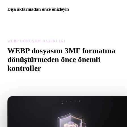
Dışa aktarmadan önce önizleyin
Son dosyayı indirmeden önce görüntüleyici ve ilgili araçlarla
geometriyi, malzemeleri, ölçeği ve varlık hazırlığını inceleyin.
WEBP DÖNÜŞÜM HAZIRLIĞI
WEBP dosyasını 3MF formatına
dönüştürmeden önce önemli
kontroller
.WEBP formatından .3MF formatına geçerken sürprizleri önlemek 
bu kontrolleri kullanın.