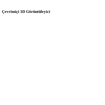
önce ilgili çevrimiçi 3D görüntüleyicilerde inceleyin.
Çevrimiçi 3D Görüntüleyici
Bu dönüştürücü sayfası için seçilen sekiz sabit ilgili görüntüleyici.
FBX Görüntüleyici
STL Görüntüleyici
3DM Görüntüleyici
3MF Görüntüleyici
3DS Görüntüleyici
PLY Görüntüleyici
USDZ Görüntüleyici
GLB Görüntüleyici