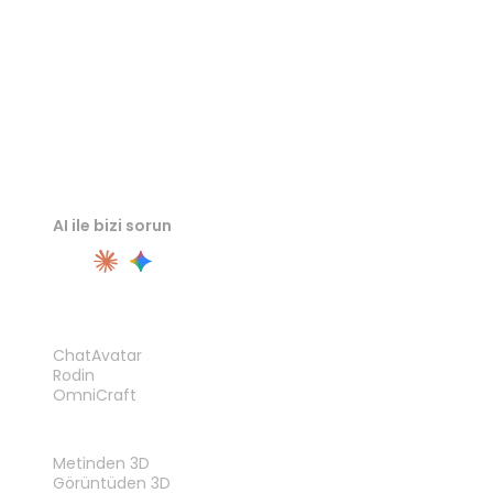
AI ile bizi sorun
ÜRÜN
ChatAvatar
Rodin
OmniCraft
ÖZELLIKLER
Metinden 3D
Görüntüden 3D