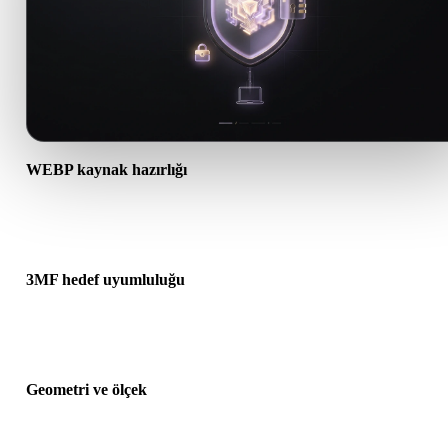
WEBP kaynak hazırlığı
WEBP dosyasının doğru açıldığını ve gereken malzeme, doku veya
ikili ek verileri içerdiğini kontrol edin.
3MF hedef uyumluluğu
3MF formatının hedef uygulama, motor, dilimleyici, AR görüntüley
veya üretim hattı tarafından kabul edildiğini doğrulayın.
Geometri ve ölçek
Dönüştürülen sonucu ölçek, yön, mesh görünürlüğü, normaller ve
beklenen nesne sayısı açısından önizleyin.