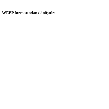
dönüşüm iş akışlarıyla devam edin.
WEBP formatından dönüştür:
WEBP seçicisinden kullanılabilen diğer hedef formatlar.
WEBP - OBJ
WEBP - FBX
WEBP - USDZ
WEBP - STL
WEBP - GLB
WEBP - GLTF
WEBP - PLY
WEBP - DAE