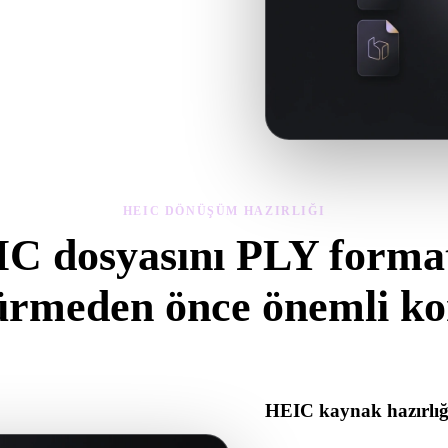
 geometriyi, malzemeleri, ölçeği ve
HEIC DÖNÜŞÜM HAZIRLIĞI
C dosyasını PLY forma
ürmeden önce önemli kon
atından .PLY formatına geçerken sürprizleri önlemek için bu kontroller
HEIC kaynak hazırlığ
HEIC dosyasının doğru açıldı