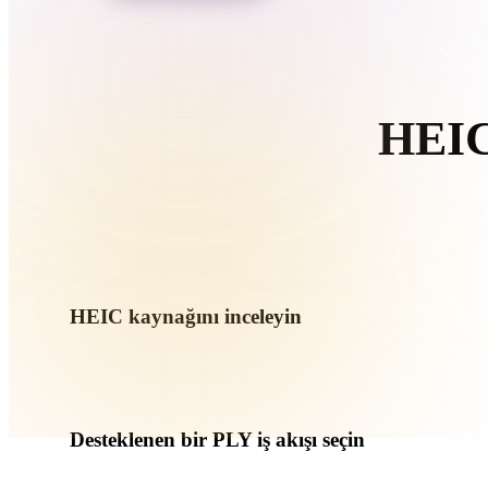
Organic
Photorealistic
Pixel
HEIC
T
HEIC kaynağını inceleyin
HEIC varlığınızın hedef iş akışına hazır olup olmadığını ve 
kontrol edin.
Desteklenen bir PLY iş akışı seçin
İlgili dönüştürücü bağlantılarını kullanın veya istenen dönüş