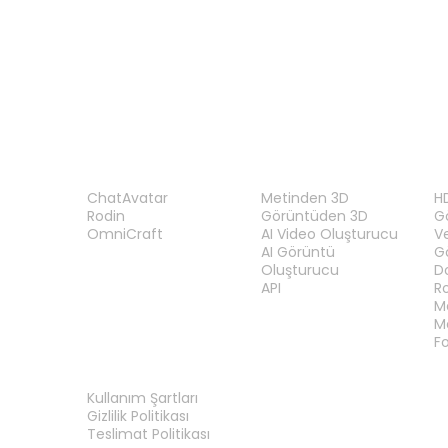
n
ÜRÜN
ÖZELLIKLER
A
ChatAvatar
Metinden 3D
H
Rodin
Görüntüden 3D
Gö
OmniCraft
AI Video Oluşturucu
V
AI Görüntü
G
Oluşturucu
D
API
R
M
M
F
YASAL
Kullanım Şartları
Gizlilik Politikası
Teslimat Politikası