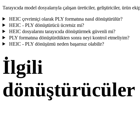
Tarayıcıda model dosyalarıyla çalışan üreticiler, geliştiriciler, ürün ekip
HEIC çevrimiçi olarak PLY formatına nasıl dönüştürülür?
HEIC - PLY dönüştürücü ücretsiz mi?
HEIC dosyalarını tarayıcıda dönüştürmek güvenli mi?
PLY formatına dönüştürdükten sonra neyi kontrol etmeliyim?
HEIC - PLY dönüşümü neden başarısız olabilir?
İlgili
dönüştürücüler
Desteklenen dönüştürücü sayfaları olarak çalışan HEIC ve PLY
dönüşüm iş akışlarıyla devam edin.