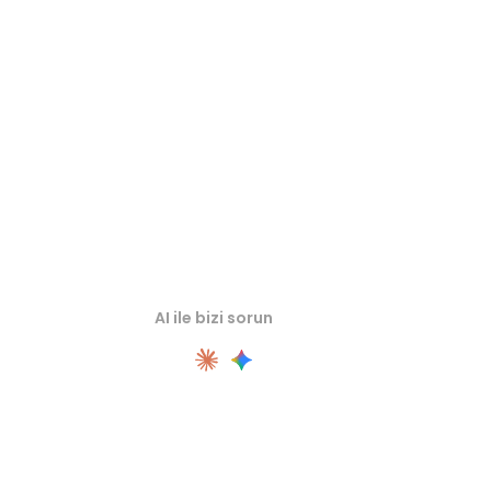
Kaynak veya dönüştürülmüş varlıkları sonraki iş akışınıza aktarmada
önce ilgili çevrimiçi 3D görüntüleyicilerde inceleyin.
AI ile bizi sorun