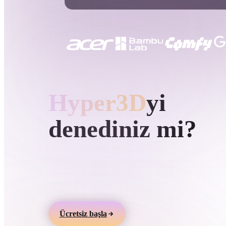
Kullanım Alanları
3D Printing
Animatio
NFT Creation
E-commer
Jewelry
Metaverse
Design
HYPER3D AI 3D ÜRETIMI
Hyper3D
yi
Eklentiler
Blender
Unity
Unreal
God
denediniz mi?
Stiller
Metin veya görüntülerden 3D modeller üretin,
çevrimiçi önizleyin ve oyun, ürün, AR ve 3D bask
Abstract
Anime
Cart
akışlarına aktarın.
Hand-Painted
Industrial
Isome
Ücretsiz başla