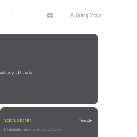
Giriş Yap
klar
Yapay Zeka Video Oluşturucu
Yapay zekayla metinden ya da görsellerden
video oluşturun.
luşturup 3D baskı,
3D Mesh Düzenleyici
Temizle
YEREL GEÇMIŞ
Dönüştürülen dosyalar burada görünecek.