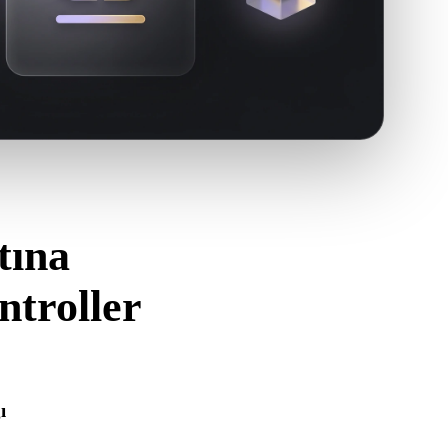
tına
troller
i kullanın.
ı
ğını ve gereken malzeme, doku veya ikili ek verileri