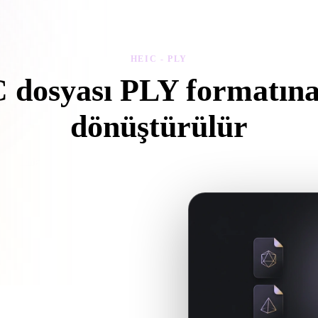
 Art
Realistic
Retro
HEIC - PLY
 dosyası PLY formatına 
dönüştürülür
arayıcıda .PLY dosyası oluşturmak için bu HEIC - PLY iş akışını izleyi
ek dosya gerekip gerekmediğini
üm AI üretimi ya da dışa aktarma