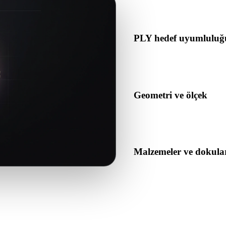
içerdiğini kontrol edin.
PLY hedef uyumluluğ
PLY formatının hedef uygulam
tarafından kabul edildiğini d
Geometri ve ölçek
Dönüştürülen sonucu ölçek, 
açısından önizleyin.
Malzemeler ve dokula
Bazı dönüşümler malzemeleri 
veya teslim etmeden önce so