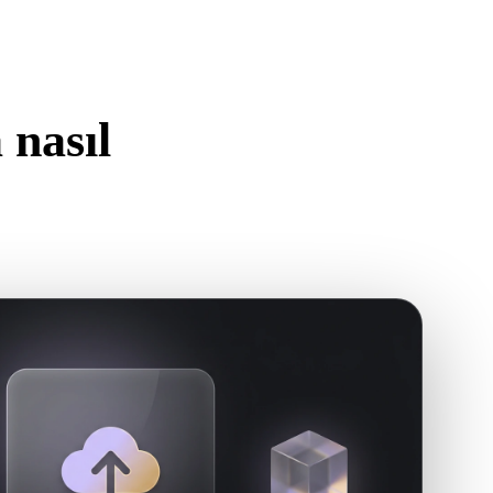
Stylized
Voxel
nasıl
n.