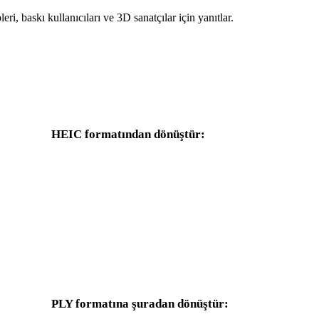
leri, baskı kullanıcıları ve 3D sanatçılar için yanıtlar.
HEIC formatından dönüştür:
HEIC seçicisinden kullanılabilen diğer hedef formatlar.
HEIC - OBJ
HEIC - FBX
HEIC - GLB
HEIC - GLTF
HEIC - 3DS
HEIC - 3DM
PLY formatına şuradan dönüştür: