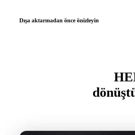
gerektiriyorsa Hyper3Dye devam edin.
Dışa aktarmadan önce önizleyin
Son dosyayı indirmeden önce görüntüleyici ve ilgili araçlarla
varlık hazırlığını inceleyin.
HEI
dönüşt
.HEIC form