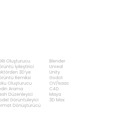
RAÇLAR
EKLENTILER
DRI Oluşturucu
Blender
rüntü İyileştirici
Unreal
ektörden 3D’ye
Unity
örüntü Remiksi
Godot
oku Oluşturucu
OV/Isaac
odin Arama
C4D
esh Düzenleyici
Maya
odel Görüntüleyici
3D Max
ormat Dönüştürücü