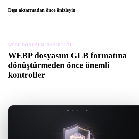
Dışa aktarmadan önce önizleyin
Son dosyayı indirmeden önce görüntüleyici ve ilgili araçlarla
geometriyi, malzemeleri, ölçeği ve varlık hazırlığını inceleyin.
WEBP DÖNÜŞÜM HAZIRLIĞI
WEBP dosyasını GLB formatına
dönüştürmeden önce önemli
kontroller
.WEBP formatından .GLB formatına geçerken sürprizleri önlemek 
bu kontrolleri kullanın.