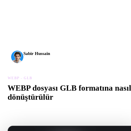
AI 3D yeni bir eşiğe ulaştı. Rodin Gen-2.5 yaklaşık 4
saniyede geometri, yaklaşık 5 saniyede tam model, 10
milyondan fazla poligon, temiz yapı ve üretime hazır çıktılar
sunuyor.
Sabir Hussain
AI ve teknoloji meraklısı
WEBP - GLB
WEBP dosyası GLB formatına nası
dönüştürülür
Tarayıcıda .GLB dosyası oluşturmak için bu WEBP - GLB iş akışı
izleyin.