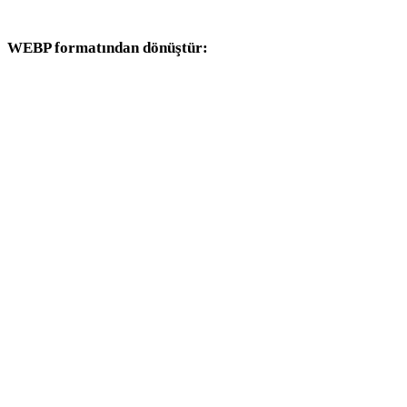
dönüşüm iş akışlarıyla devam edin.
WEBP formatından dönüştür:
WEBP seçicisinden kullanılabilen diğer hedef formatlar.
WEBP - OBJ
WEBP - FBX
WEBP - USDZ
WEBP - STL
WEBP - GLTF
WEBP - 3MF
WEBP - PLY
WEBP - DAE