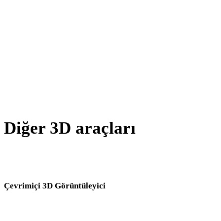
X - GLB
BLEND - GLB
PNG - GLB
JPG - GLB
Show 7 more
Diğer 3D araçları
Kaynak veya dönüştürülmüş varlıkları sonraki iş akışınıza aktarmada
önce ilgili çevrimiçi 3D görüntüleyicilerde inceleyin.
Çevrimiçi 3D Görüntüleyici
Bu dönüştürücü sayfası için seçilen sekiz sabit ilgili görüntüleyici.