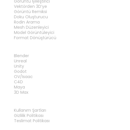
Görüntü İyileştirici
Vektörden 3D’ye
Görüntü Remiksi
Doku Oluşturucu
Rodin Arama
Mesh Düzenleyici
Model Görüntüleyici
Format Dönüştürücü
EKLENTILER
Blender
Unreal
Unity
Godot
OV/Isaac
C4D
Maya
3D Max
YASAL
Kullanım Şartları
Gizlilik Politikası
Teslimat Politikası
Bize Ulaşın