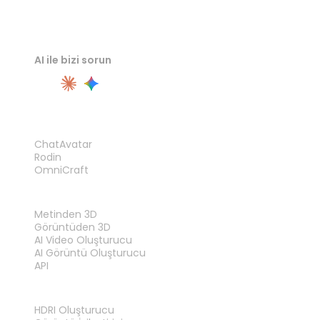
AI ile bizi sorun
ÜRÜN
ChatAvatar
Rodin
OmniCraft
ÖZELLIKLER
Metinden 3D
Görüntüden 3D
AI Video Oluşturucu
AI Görüntü Oluşturucu
API
ARAÇLAR
HDRI Oluşturucu