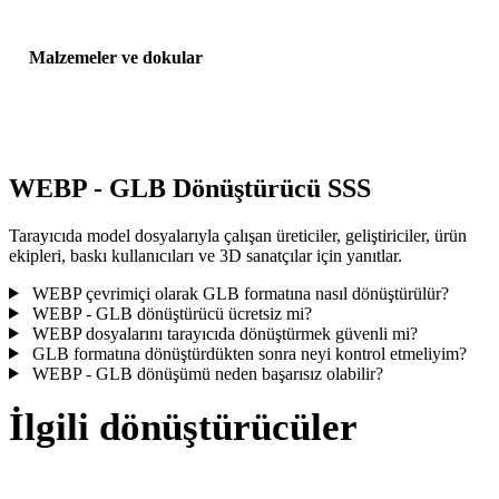
Malzemeler ve dokular
Bazı dönüşümler malzemeleri veya harici doku referanslarını
basitleştirir; yayınlamadan veya teslim etmeden önce sonucu incele
WEBP - GLB Dönüştürücü SSS
Tarayıcıda model dosyalarıyla çalışan üreticiler, geliştiriciler, ürün
ekipleri, baskı kullanıcıları ve 3D sanatçılar için yanıtlar.
WEBP çevrimiçi olarak GLB formatına nasıl dönüştürülür?
WEBP - GLB dönüştürücü ücretsiz mi?
WEBP dosyalarını tarayıcıda dönüştürmek güvenli mi?
GLB formatına dönüştürdükten sonra neyi kontrol etmeliyim?
WEBP - GLB dönüşümü neden başarısız olabilir?
İlgili dönüştürücüler
Desteklenen dönüştürücü sayfaları olarak çalışan WEBP ve GLB