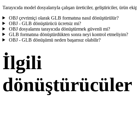
Tarayıcıda model dosyalarıyla çalışan üreticiler, geliştiriciler, ürün ekip
OBJ çevrimiçi olarak GLB formatına nasıl dönüştürülür?
OBJ - GLB dönüştürücü ücretsiz mi?
OBJ dosyalarını tarayıcıda dönüştürmek güvenli mi?
GLB formatına dönüştürdükten sonra neyi kontrol etmeliyim?
OBJ - GLB dönüşümü neden başarısız olabilir?
İlgili
dönüştürücüler
Desteklenen dönüştürücü sayfaları olarak çalışan OBJ ve GLB
dönüşüm iş akışlarıyla devam edin.