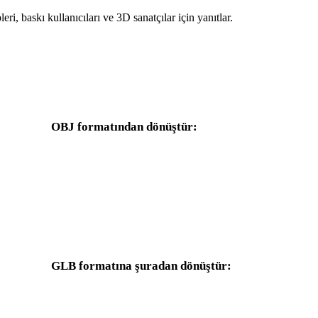
leri, baskı kullanıcıları ve 3D sanatçılar için yanıtlar.
OBJ formatından dönüştür:
OBJ seçicisinden kullanılabilen diğer hedef formatlar.
OBJ - FBX
OBJ - USDZ
OBJ - PLY
OBJ - DAE
GLB formatına şuradan dönüştür:
Hedef seçicisinde GLB bulunan diğer kaynak formatlar.