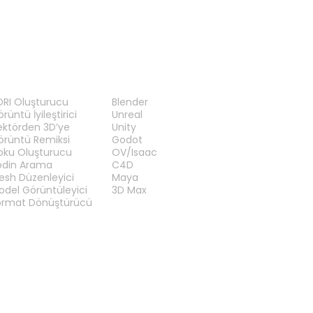
RAÇLAR
EKLENTILER
DRI Oluşturucu
Blender
rüntü İyileştirici
Unreal
ektörden 3D’ye
Unity
örüntü Remiksi
Godot
oku Oluşturucu
OV/Isaac
odin Arama
C4D
esh Düzenleyici
Maya
odel Görüntüleyici
3D Max
ormat Dönüştürücü