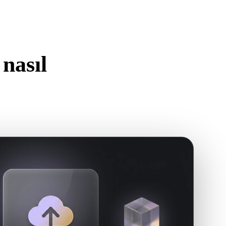
Stylized
Voxel
nasıl
n.