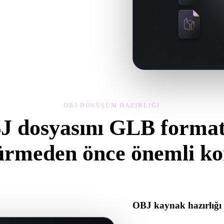
lzeme sorunları açısından inceleyin,
OBJ DÖNÜŞÜM HAZIRLIĞI
J dosyasını GLB format
ürmeden önce önemli kon
tından .GLB formatına geçerken sürprizleri önlemek için bu kontroller
OBJ kaynak hazırlığı
OBJ dosyasının doğru açıldığı