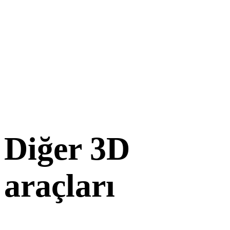
Diğer 3D
araçları
Kaynak veya dönüştürülmüş varlıkları sonraki iş akışınıza aktarmada