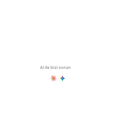
önce ilgili çevrimiçi 3D görüntüleyicilerde inceleyin.
AI ile bizi sorun