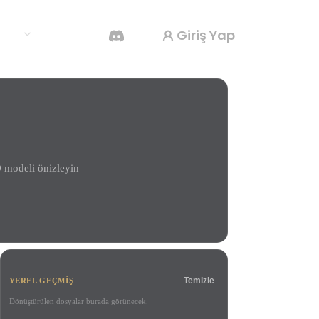
Giriş Yap
klar
Yapay Zeka Video Oluşturucu
Yapay zekayla metinden ya da görsellerden
video oluşturun.
D modeli önizleyin
3D Mesh Düzenleyici
Temizle
YEREL GEÇMIŞ
Dönüştürülen dosyalar burada görünecek.