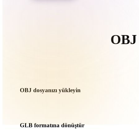
Organic
Photorealistic
Pixel
OBJ 
T
OBJ dosyanızı yükleyin
Cihazınızdan bir .OBJ dosyası seçin. Format doku veya ek dos
yükleyin.
GLB formatına dönüştür
Sonraki 3D, baskı, web, AR veya oyun iş akışınız için bir .G