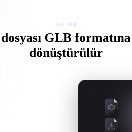
 Art
Realistic
Retro
OBJ - GLB
dosyası GLB formatına 
dönüştürülür
arayıcıda .GLB dosyası oluşturmak için bu OBJ - GLB iş akışını izleyi
yalara başvuruyorsa bunları birlikte
LB dosyası oluşturmak üzere tarayıcı