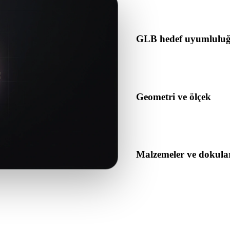
kontrol edin.
GLB hedef uyumlulu
GLB formatının hedef uygulam
tarafından kabul edildiğini d
Geometri ve ölçek
Dönüştürülen sonucu ölçek, 
açısından önizleyin.
Malzemeler ve dokula
Bazı dönüşümler malzemeleri 
veya teslim etmeden önce so