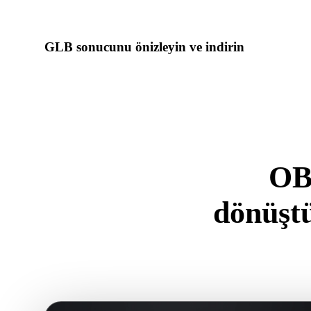
dönüşümünü çalıştırın.
GLB sonucunu önizleyin ve indirin
Dönüştürülen modeli ölçek, yön, geometri görünürlüğü ve ma
ardından sonucu indirin.
OB
dönüşt
.OBJ forma