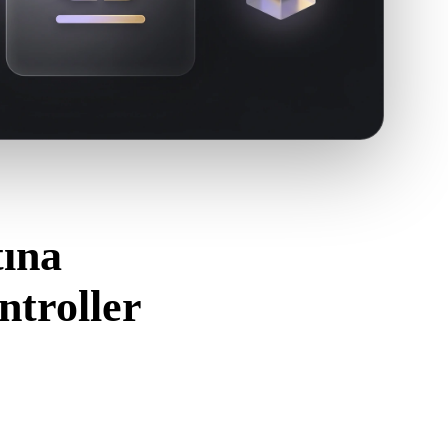
ına
troller
i kullanın.
nı ve gereken malzeme, doku veya ikili ek verileri içerdiğini