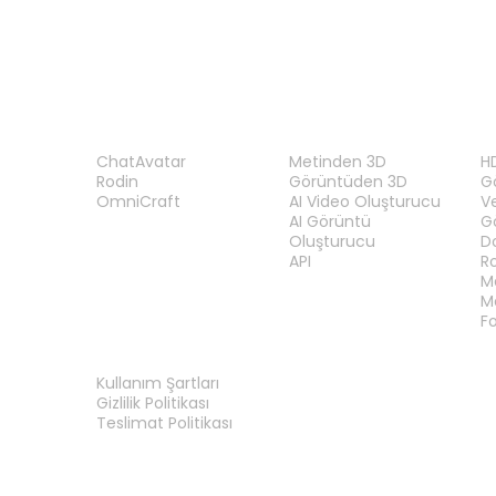
ÜRÜN
ÖZELLIKLER
A
ChatAvatar
Metinden 3D
H
Rodin
Görüntüden 3D
Gö
OmniCraft
AI Video Oluşturucu
V
AI Görüntü
G
Oluşturucu
D
API
R
M
M
F
YASAL
Kullanım Şartları
Gizlilik Politikası
Teslimat Politikası
Bize Ulaşın