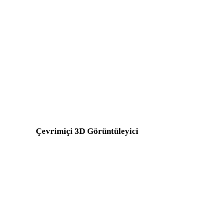
FBX - GLB
USDZ - GLB
3MF - GLB
PLY - GLB
DXF - GLB
OFF - GLB
BLEND - GLB
PNG - GLB
Show 7 more
Çevrimiçi 3D Görüntüleyici
Bu dönüştürücü sayfası için seçilen sekiz sabit ilgili görüntüleyici.
DAE Görüntüleyici
GLTF Görüntüleyici
OBJ Görüntüleyici
3MF Görüntüleyici
n