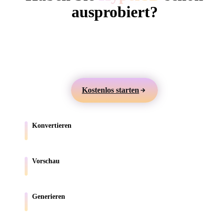
ComfyUI
ausprobiert?
Erstellen Sie 3D-Modelle aus Text oder Bildern,
Stile
prüfen Sie sie online und exportieren Sie Assets für
Abstract
Anime
Cartoon
Cel-Shaded
Games, Produkte, AR und 3D-Druck.
Fantasy
Flat
Gothic
Hand-Painte
Kostenlos starten
Industrial
Isometric
Low Poly
Medieval
Konvertieren
Minimalist
Modern
Organic
Photorealisti
Verschieben Sie Modelle zwischen browserunterstützten Formaten.
Pixel Art
Realistic
Retro
Stylized
Vorschau
Prüfen Sie Quell- und konvertierte Dateien online.
Voxel
Generieren
Erstellen Sie neue 3D-Assets aus Text oder Bildern.