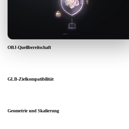
OBJ-Quellbereitschaft
Prüfen Sie, ob die OBJ-Datei korrekt geöffnet wird und alle benötig
Material-, Textur- oder Binärdaten enthält.
GLB-Zielkompatibilität
Bestätigen Sie, dass GLB von Ziel-App, Engine, Slicer, AR-Viewer 
Produktionspipeline akzeptiert wird.
Geometrie und Skalierung
Prüfen Sie das Ergebnis auf Skalierung, Ausrichtung, Mesh-
Sichtbarkeit, Normalen und erwartete Objektanzahl.