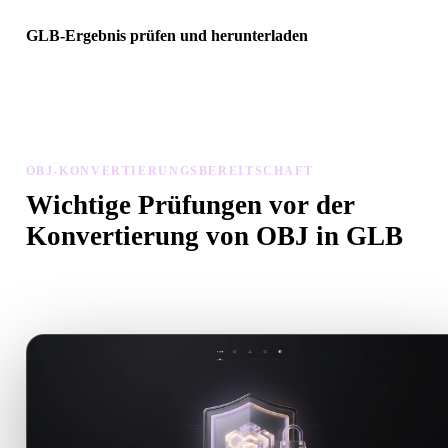
GLB-Ergebnis prüfen und herunterladen
Prüfen Sie das konvertierte Modell auf Skalierung, Ausrichtung,
Geometriesichtbarkeit und Materialprobleme, dann laden Sie es
herunter.
OBJ-KONVERTIERUNGSBEREITSCHAFT
Wichtige Prüfungen vor der
Konvertierung von OBJ in GLB
Nutzen Sie diese Prüfungen, um Überraschungen beim Wechsel v
.OBJ zu .GLB zu vermeiden.