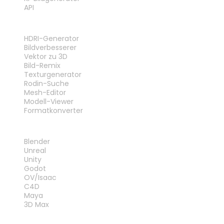
API
WERKZEUGE
HDRI-Generator
Bildverbesserer
Vektor zu 3D
Bild-Remix
Texturgenerator
Rodin-Suche
Mesh-Editor
Modell-Viewer
Formatkonverter
PLUG-INS
Blender
Unreal
Unity
Godot
OV/Isaac
C4D
Maya
3D Max