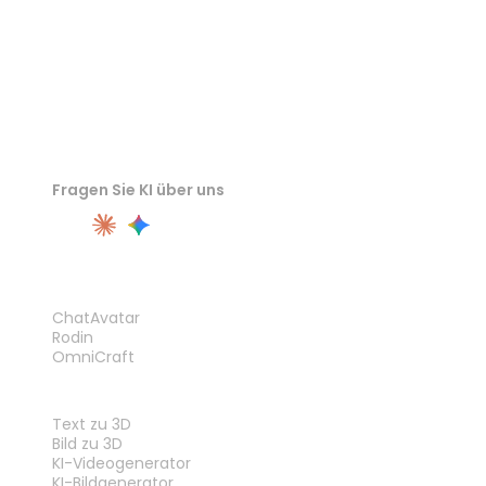
Fragen Sie KI über uns
PRODUKT
ChatAvatar
Rodin
OmniCraft
FUNKTIONEN
Text zu 3D
Bild zu 3D
KI-Videogenerator
KI-Bildgenerator