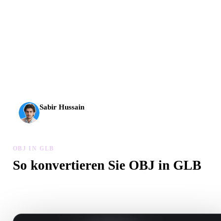
AI-3D erreicht eine neue Stufe: Rodin Gen-2.5 liefert
Geometrie in etwa 4 Sekunden, vollständige Modelle in etwa
5 Sekunden, über 10 Mio. Polygone, klare Struktur und
produktionsreife Ergebnisse.
Sabir Hussain
KI- und Tech-Enthusiast
OBJ IN GLB
So konvertieren Sie OBJ in GLB
Folgen Sie diesem OBJ in GLB-Workflow, um eine .GLB-Datei i
Browser zu erstellen.