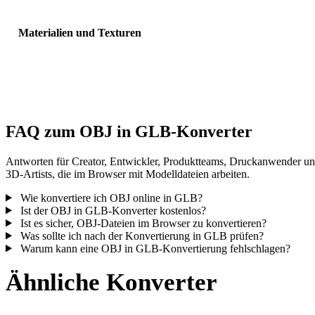
Materialien und Texturen
Einige Konvertierungen vereinfachen Materialien oder externe
Texturverweise; prüfen Sie das Ergebnis vor Veröffentlichung oder
Übergabe.
FAQ zum OBJ in GLB-Konverter
Antworten für Creator, Entwickler, Produktteams, Druckanwender u
3D-Artists, die im Browser mit Modelldateien arbeiten.
Wie konvertiere ich OBJ online in GLB?
Ist der OBJ in GLB-Konverter kostenlos?
Ist es sicher, OBJ-Dateien im Browser zu konvertieren?
Was sollte ich nach der Konvertierung in GLB prüfen?
Warum kann eine OBJ in GLB-Konvertierung fehlschlagen?
Ähnliche Konverter
Fahren Sie mit OBJ- und GLB-Workflows fort, die als unterstützte