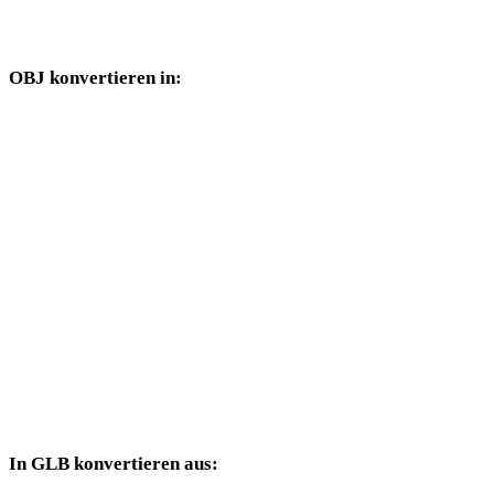
Konverterseiten verfügbar sind.
OBJ konvertieren in:
Weitere Zielformate, die über die OBJ-Auswahl verfügbar sind.
OBJ in FBX
OBJ in USDZ
OBJ in STL
OBJ in GLTF
OBJ in PLY
OBJ in DAE
In GLB konvertieren aus:
Weitere Quellformate, deren Zielauswahl GLB enthält.