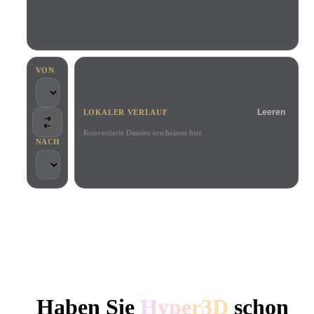
Anwendungsfälle
KI-Bild-Remix
KI-HDRI-Generator
3D-Mesh-Editor
3D Printing
Animation
KI-Bildverbesserer
3D-Modellsuchmaschine
Game
Automotive
KI-Texturengenerator
SVG-zu-3D-Konverter
Development
Design
VON
NFT Creation
E-commerce
Leeren
LOKALER VERLAUF
Character
VR/AR
Design
Konvertierte Dateien erscheinen hier.
NACH
Metaverse
Jewelry Design
Mechanical
Engineering
VON KREATIVEN UND TEAMS GENUTZT
Plug-Ins
Lokale Verarbeitung
Kein Konto erforderlich
Bis zu 200 MB
Blender
Unity
Unreal
HYPER3D KI-3D-GENERIERUNG
Godot
Maya
3DS Max
Haben Sie
Hyper3D
schon