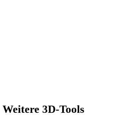
AMF in GLB
X in GLB
BLEND in GLB
PNG in GLB
JPG in GLB
JPEG in GLB
Show 7 more
Weitere 3D-Tools
Prüfen Sie Quell- oder konvertierte Assets in passenden Online-3D-
Viewern, bevor Sie sie in den nächsten Workflow übernehmen.