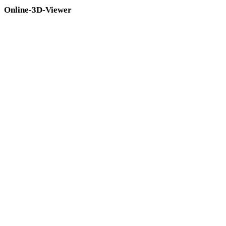
Online-3D-Viewer
Acht feste verwandte Viewer für diese Konverterseite.
DAE-Viewer
GLTF-Viewer
PLY-Viewer
FBX-Viewer
OBJ-Viewer
3MF-Viewer
GLB-Viewer
3DS-Viewer