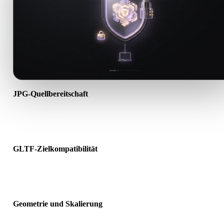
JPG-Quellbereitschaft
Prüfen Sie, ob die JPG-Datei korrekt geöffnet wird und alle benötig
Material-, Textur- oder Binärdaten enthält.
GLTF-Zielkompatibilität
Bestätigen Sie, dass GLTF von Ziel-App, Engine, Slicer, AR-Viewer
oder Produktionspipeline akzeptiert wird.
Geometrie und Skalierung
Prüfen Sie das Ergebnis auf Skalierung, Ausrichtung, Mesh-