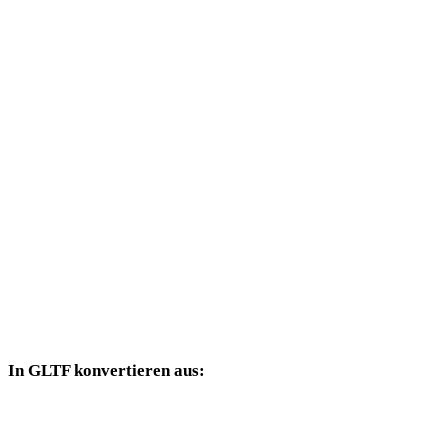
JPG in DAE
JPG in 3DS
JPG in 3DM
JPG in DXF
JPG in DWG
JPG in PNG
JPG in JPEG
JPG in WEBP
In GLTF konvertieren aus:
Weitere Quellformate, deren Zielauswahl GLTF enthält.