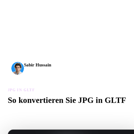
AI-3D erreicht eine neue Stufe: Rodin Gen-2.5 liefert
Geometrie in etwa 4 Sekunden, vollständige Modelle in etwa
5 Sekunden, über 10 Mio. Polygone, klare Struktur und
produktionsreife Ergebnisse.
Sabir Hussain
KI- und Tech-Enthusiast
JPG IN GLTF
So konvertieren Sie JPG in GLTF
Folgen Sie diesem JPG in GLTF-Workflow, um eine .GLTF-Datei
Browser zu erstellen.