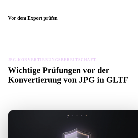
Vor dem Export prüfen
Prüfen Sie Geometrie, Materialien, Skalierung und Asset-Bereitscha
mit Viewer und verwandten Tools, bevor Sie die endgültige Datei
herunterladen.
JPG-KONVERTIERUNGSBEREITSCHAFT
Wichtige Prüfungen vor der
Konvertierung von JPG in GLTF
Nutzen Sie diese Prüfungen, um Überraschungen beim Wechsel v
.JPG zu .GLTF zu vermeiden.