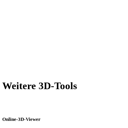
AMF in GLTF
X in GLTF
BLEND in GLTF
PNG in GLTF
JPEG in GLTF
Show 7 more
Weitere 3D-Tools
Prüfen Sie Quell- oder konvertierte Assets in passenden Online-3D-
Viewern, bevor Sie sie in den nächsten Workflow übernehmen.
Online-3D-Viewer
Acht feste verwandte Viewer für diese Konverterseite.