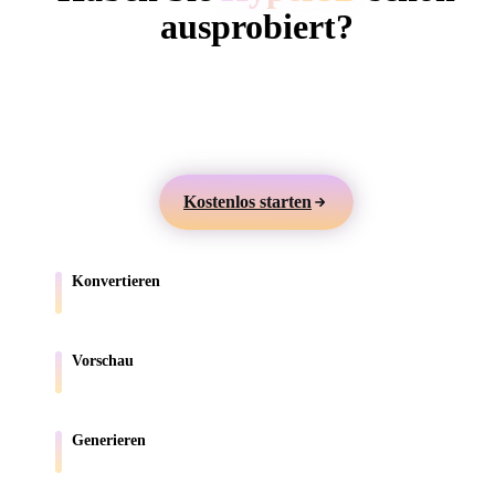
ComfyUI
ausprobiert?
Erstellen Sie 3D-Modelle aus Text oder Bildern,
Stile
prüfen Sie sie online und exportieren Sie Assets für
Abstract
Anime
Cartoon
Cel-Shaded
Games, Produkte, AR und 3D-Druck.
Fantasy
Flat
Gothic
Hand-Painte
Kostenlos starten
Industrial
Isometric
Low Poly
Medieval
Konvertieren
Minimalist
Modern
Organic
Photorealisti
Verschieben Sie Modelle zwischen browserunterstützten Formaten.
Pixel Art
Realistic
Retro
Stylized
Vorschau
Prüfen Sie Quell- und konvertierte Dateien online.
Voxel
Generieren
Erstellen Sie neue 3D-Assets aus Text oder Bildern.