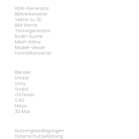
WERKZEUGE
HDRI-Generator
Bildverbesserer
Vektor zu 3D
Bild-Remix
Texturgenerator
Rodin-Suche
Mesh-Editor
Modell-Viewer
Formatkonverter
PLUG-INS
Blender
Unreal
Unity
Godot
OV/Isaac
C4D
Maya
3D Max
RECHTLICHES
Nutzungsbedingungen
Datenschutzerklärung