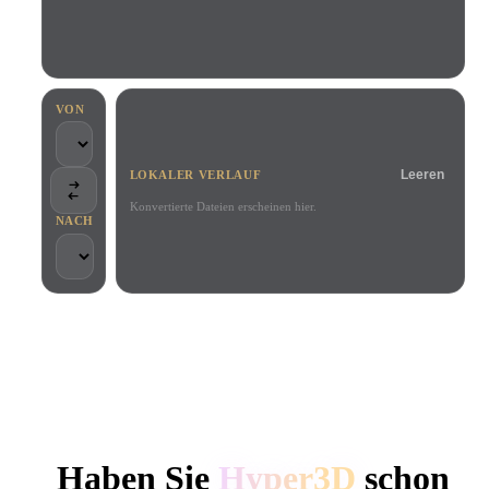
Anwendungsfälle
KI-Bild-Remix
KI-HDRI-Generator
3D-Mesh-Editor
3D Printing
Animation
KI-Bildverbesserer
3D-Modellsuchmaschine
Game
Automotive
KI-Texturengenerator
SVG-zu-3D-Konverter
Development
Design
VON
NFT Creation
E-commerce
Leeren
LOKALER VERLAUF
Character
VR/AR
Design
Konvertierte Dateien erscheinen hier.
NACH
Metaverse
Jewelry Design
Mechanical
Engineering
VON KREATIVEN UND TEAMS GENUTZT
Plug-Ins
Lokale Verarbeitung
Kein Konto erforderlich
Bis zu 200 MB
Blender
Unity
Unreal
HYPER3D KI-3D-GENERIERUNG
Godot
Maya
3DS Max
Haben Sie
Hyper3D
schon